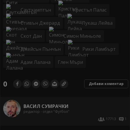
Саутхамптън
Кристъл Палас
Стивън Джерард
Лукаш Лейва
Скот Дан
Симон Миньоле
Джейсън Пънчън
Рики Ламбърт
Адам Лалана
Глен Мъри
0
Добави коментар
ВАСИЛ СУМРАЧКИ
редактор - отдел "Футбол"
17713
1