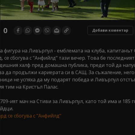
0
Добави коментар
а фигура на Ливърпул - емблемата на клуба, капитанът
, се сбогува с "Анфийлд" тази вечер. Това бе последния
одишния халф пред домашна публика, преди той да напу
 за да продължи кариерата си в САЩ. За съжаление, нег
ници не успяха да му подарят победа и Ливърпул отстъп
ия тим на Кристъл Палас.
709-ият мач на Стиви за Ливърпул, като той има и 185 г
йдци.