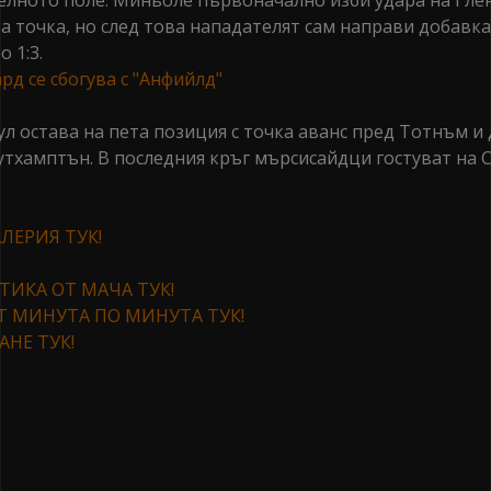
елното поле. Миньоле първоначално изби удара на Гл
та точка, но след това нападателят сам направи добавка
 1:3.
л остава на пета позиция с точка аванс пред Тотнъм и
утхамптън. В последния кръг мърсисайдци гостуват на 
ЛЕРИЯ ТУК!
ТИКА ОТ МАЧА ТУК!
Т МИНУТА ПО МИНУТА ТУК!
АНЕ ТУК!