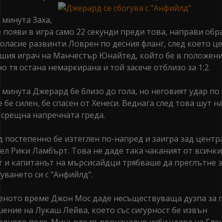
 минута Заха,
е появи в игра само 22 секунди преди това, направи обр
Боласие развинти Ловрен по десния фланг, след което ц
шия играч на Манчестър Юнайтед, който бе в положени
но тя остана немаркирана и той засече отблизо за 1:2.
а минута Джерард бе близо до гола, но неговият удар по 
 бе силен, бе спасен от Хенеси. Веднага след това шут н
 срещна напречната греда.
 постепенно бе изтеглен по-напред и заигра зад центр
ел Рики Ламбърт. Това не даде така чаканият от всички
т и капитанът на мърсисайдци трябваше да преглътне з
уването си с "Анфийлд".
еното време Джон Мос даде несъществуваща дузпа за 
шение на Лукаш Лейва, което със сигурност бе извън