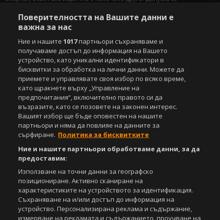
публикуване на текстови материали само след писмено съгласие на
Поверителността на Вашите данни е
Агенция Спортал, посочване на източника и добавяне на линк към
www.sportal.bg. Използването на графични и видео материали,
важна за нас
публикувани в сайта, е строго забранено. Нарушителите ще бъдат
Ние и нашите
1017
партньори съхраняваме и
санкционирани с цялата строгост на закона.
получаваме достъп до информация на Вашето
устройство, като уникални идентификатори в
Свали
БЕЗПЛАТНОТО
приложение за:
бисквитки за обработка на лични данни. Можете да
приемете и управлявате своя избор по всяко време,
iOS
Android
като щракнете върху „Управление на
предпочитания“, включително правото си да
Powered by:
възразите, като се позовете на законен интерес.
Вашият избор ще бъде оповестен на нашите
партньори и няма да повлияе на данните за
сърфиране.
Политика за бисквитките
Ние и нашите партньори обработваме данни, за да
предоставим:
Използване на точни данни за географско
позициониране. Активно сканиране на
характеристиките на устройството за идентификация.
Съхраняване на и/или достъп до информация на
устройство. Персонализирана реклама и съдържание,
измерване на рекламата и съдържанието, проучване на