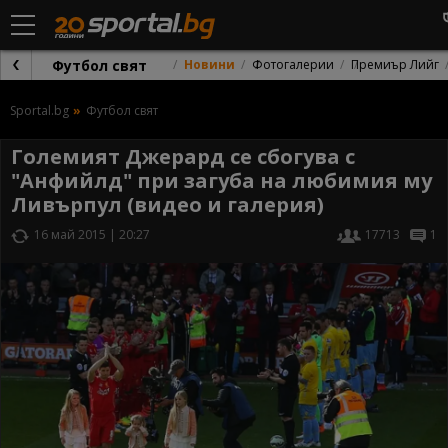
Футбол свят
Новини
Фотогалерии
Премиър Лийг
Sportal.bg
Футбол свят
Големият Джерард се сбогува с
"Анфийлд" при загуба на любимия му
Ливърпул (видео и галерия)
16 май 2015 | 20:27
17713
1