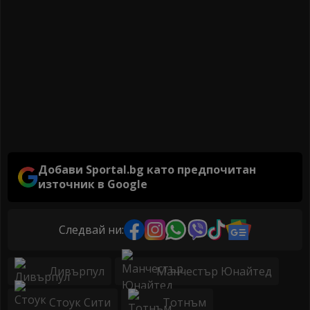
Добави Sportal.bg като предпочитан
източник в Google
Следвай ни:
Ливърпул
Манчестър Юнайтед
Стоук Сити
Тотнъм