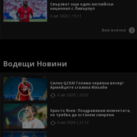
Свързват още един английски
национал с Ливърпул
6 авг 2026 | 15:11
Виж всички
Водещи Новини
Силен ЦСКА! Голяма червена вечер!
Армейците сгазиха Макаби
6 авг 2026 | 20:52
Христо Янев: Поздравявам момчетата,
но трябва да останем смирени
6 авг 2026 | 21:12