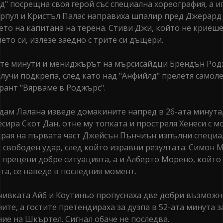
д" посрещна своя герой със специална хореография, а и
рпул и Кристъл Палас направиха шпалир пред Джерард
ето на капитана на терена. Стиви Джи, който не криеш
ето си, излезе заедно с трите си дъщери.
те минути и мениджърът на мърсисайдци Брендън Ро
лучи подкрепа, след като над "Анфийлд" прелетя самоле
рант "Вярваме в Роджърс".
дам Лалана изведе домакините напред в 26-ата минута,
есира Скот Дан, отне му топката и простреля Хенеси с 
 края на първата част Джейсън Пънчиън изпълни специ
як свободен удар, след който изравни резултата. Симон
 прецени добре ситуацията, а и Алберто Морено, който 
ата, се наведе в последния момент.
чивката Айб и Коутиньо пропуснаха две добри възможн
ите, а гостите претендираха за дузпа в 52-ата минута з
ие на Шкъртел. Сигнал обаче не последва.