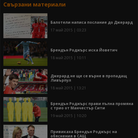
Свързани материали
Балотели написа послание до Джерард
17 май 2015 | 03:23
Брендън Роджърс иска Йоветич
18 май 2015 | 10:11
Джерард не ще се върне в пропадащ
Ливърпул
18 май 2015 | 13:21
Брендън Роджърс прави пълна промяна
с трио от Манчестър Сити
19 май 2015 | 10:20
Привикаха Брендън Роджърс на
обяснения в САЩ