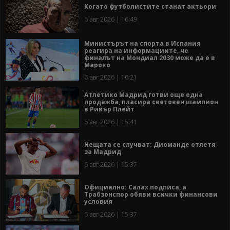
Когато футболистите станат актьори
6 авг 2026 | 16:49
Министърът на спорта в Испания
реагира на информациите, че
финалът на Мондиал 2030 може да е в
Мароко
6 авг 2026 | 16:21
Атлетико Мадрид готви още една
продажба, пласира световен шампион
в Ривър Плейт
6 авг 2026 | 15:41
Нещата се случват: Диоманде отлетя
за Мадрид
6 авг 2026 | 15:37
Официално: Салах подписа, а
Трабзонспор обяви всички финансови
условия
6 авг 2026 | 15:37