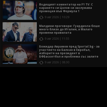
Водещият коментатор на F1 TV: С
карането си Цолов си заслужава
промоция във Формула 1
9 авг 2026 | 10:29
Малдини проговори: Гуардиола беше
много близо до Италия, а Малаго
промени правилата
9 авг 2026 | 11:55
Божидар Аврамов пред Sportal.bg - за
участието на Балкан в ЕвроКъп,
изборите на президент в
БФБаскетбол и проблема със залите
9 авг 2026 | 08:30