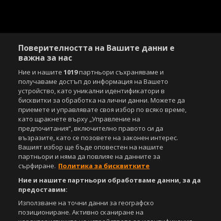
Поверителността на Вашите данни е
важна за нас
Ние и нашите
1019
партньори съхраняваме и
получаваме достъп до информация на Вашето
Copyright © 2007-2026 Агенция Спортал. Всички права запазени.
устройство, като уникални идентификатори в
Този уебсайт е собственост на
Sportal Media Group
бисквитки за обработка на лични данни. Можете да
приемете и управлявате своя избор по всяко време,
За нас
Екип
За рекламa
Общи условия
като щракнете върху „Управление на
Етични правила на НСС
Лични данни
предпочитания“, включително правото си да
Управление на предпочитания
възразите, като се позовете на законен интерес.
Вашият избор ще бъде оповестен на нашите
Съдържанието на този уеб сайт и технологиите, използвани в него, са
партньори и няма да повлияе на данните за
под закрила на Закона за авторското право и сродните му права.
сърфиране.
Политика за бисквитките
Всички статии, репортажи, интервюта и други текстови, графични и
Ние и нашите партньори обработваме данни, за да
видео материали, публикувани в сайта, са собственост на Агенция
Спортал, освен ако изрично е посочено друго. Допуска се
предоставим:
публикуване на текстови материали само след писмено съгласие на
Използване на точни данни за географско
Агенция Спортал, посочване на източника и добавяне на линк към
позициониране. Активно сканиране на
www.sportal.bg. Използването на графични и видео материали,