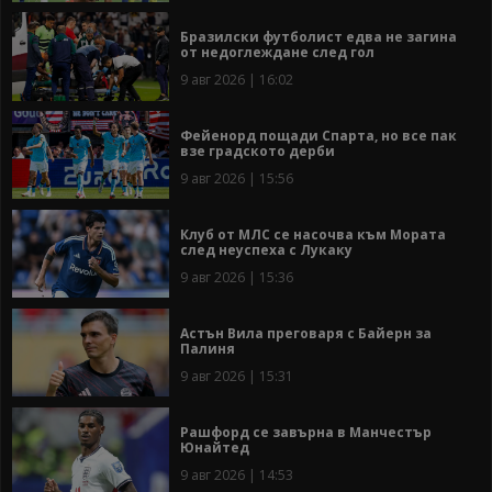
Бразилски футболист едва не загина
от недоглеждане след гол
9 авг 2026 | 16:02
Фейенорд пощади Спарта, но все пак
взе градското дерби
9 авг 2026 | 15:56
Клуб от МЛС се насочва към Мората
след неуспеха с Лукаку
9 авг 2026 | 15:36
Астън Вила преговаря с Байерн за
Палиня
9 авг 2026 | 15:31
Рашфорд се завърна в Манчестър
Юнайтед
9 авг 2026 | 14:53