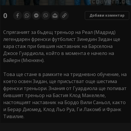
0
Добави коментар
Спряганият за бъдещ треньор на Реал (Мадрид)
легендарен френски футболист Зинедин Зидан ще
кара стаж при бившия наставник на Барселона
Джосе Гуардиола, който в момента е начело на
Байерн (Мюнхен).
Това ще стане в рамките на тридневно обучение, на
което освен Зидан, ще присъстват още шестима
френски треньори. Знания от Гуардиола ще попиват
бившият треньор на Бастия Клод Макелеле,
настоящият наставник на Бордо Вили Саньол, както
и Берар Диомед, Клод Льо Руа, Ги Лакомб и Франк
Тивилие.