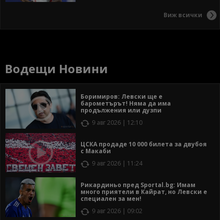
Виж всички
Водещи Новини
Боримиров: Левски ще е
барометърът! Няма да има
продължения или дузпи
9 авг 2026 | 12:10
ЦСКА продаде 10 000 билета за двубоя
с Макаби
9 авг 2026 | 11:24
Рикардиньо пред Sportal.bg: Имам
много приятели в Кайрат, но Левски е
специален за мен!
9 авг 2026 | 09:02