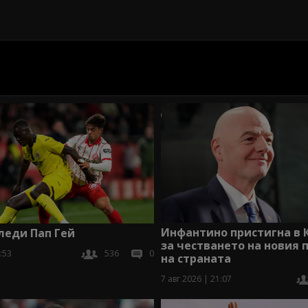
Инфантино пристигна в 
леди Пап Гей
за честването на новия 
:53
536
0
на страната
7 авг 2026 | 21:07