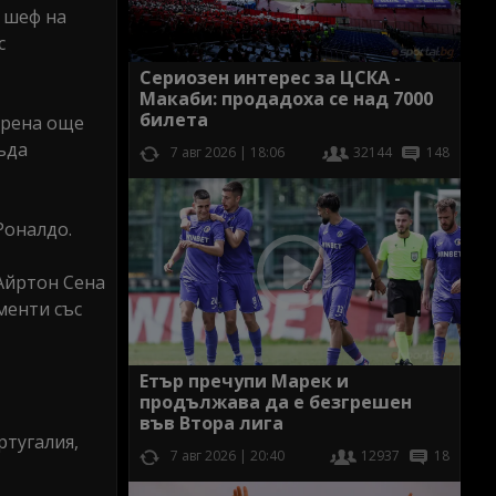
 шеф на
с
Сериозен интерес за ЦСКА -
Макаби: продадоха се над 7000
билета
ерена още
ъда
7 авг 2026 | 18:06
32144
148
Роналдо.
 Айртон Сена
менти със
Етър пречупи Марек и
продължава да е безгрешен
във Втора лига
ртугалия,
7 авг 2026 | 20:40
12937
18