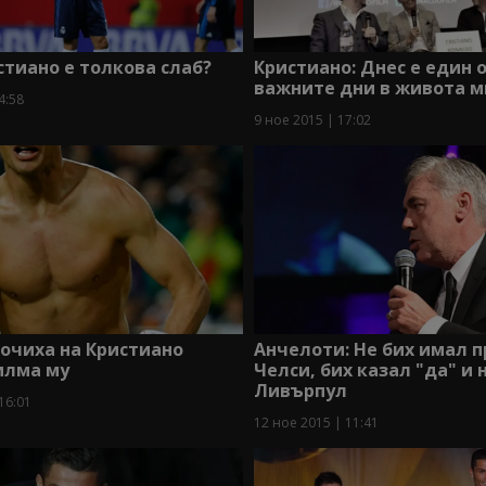
тиано е толкова слаб?
Кристиано: Днес е един о
важните дни в живота м
4:58
9 ное 2015 | 17:02
очиха на Кристиано
Анчелоти: Не бих имал п
илма му
Челси, бих казал "да" и 
Ливърпул
16:01
12 ное 2015 | 11:41