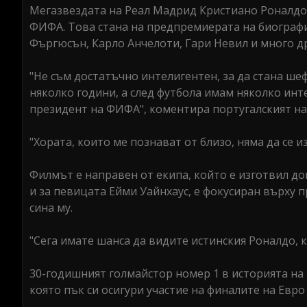
Мегазвездата на Реал Мадрид Кристиано Роналдо
ФИФА. Това стана на предпремиерата на биографи
Фъргюсън, Карло Анчелоти, Гари Невил и много др
"Не съм достатъчно интелигентен, за да стана ше
няколко години, а след футбола имам няколко инт
президент на ФИФА", коментира португалският н
"Хората, които ме познават от близо, няма да се 
Филмът е направен от екипа, който е изготвил д
и за певицата Ейми Уайнхаус, е фокусиран върху 
сина му.
"Сега имате шанса да видите истинския Роналдо,
30-годишният голмайстор номер 1 в историята на 
която пък си осигури участие на финалите на Евро 