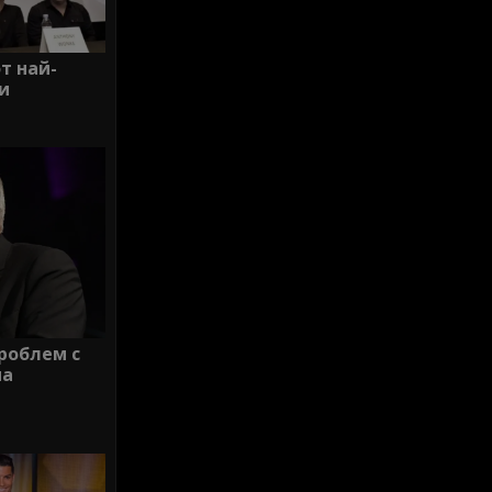
т най-
и
роблем с
на