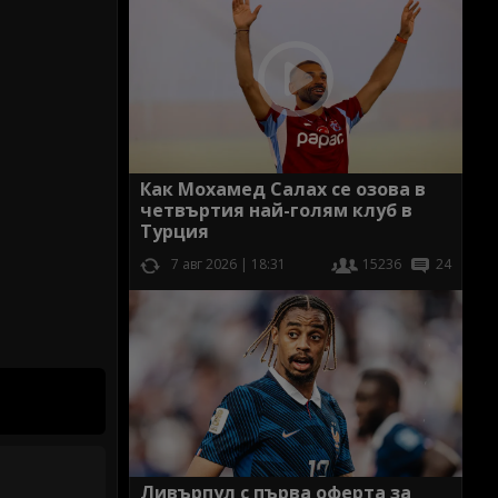
Как Мохамед Салах се озова в
четвъртия най-голям клуб в
Турция
7 авг 2026 | 18:31
15236
24
Ливърпул с първа оферта за