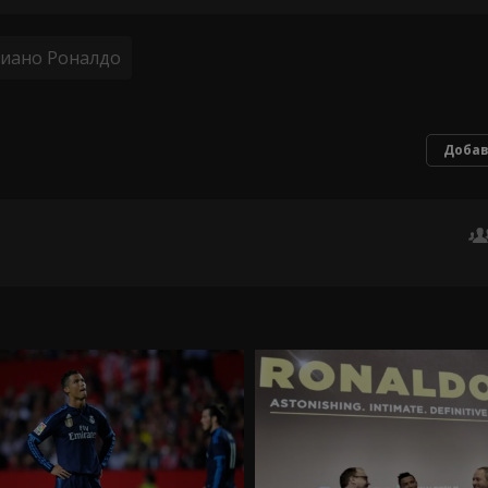
тиано Роналдо
Добав