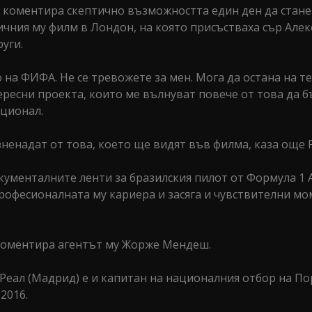
 коментира скептично възможността един ден да стане
чния му филм в Лондон, на която присъстваха сър Алек
уги.
ф на ФИФА. Не се тревожете за мен. Мога да остана на т
ересни проекта, които ме вълнуват повече от това да б
ационал.
изненадат от това, което ще видят във филма, каза още 
окументалните ленти за бразилския пилот от Формула 1
професионалната му кариера и засяга и чувствителни мо
 коментира агентът му Жорже Мендеш.
Реал (Мадрид) е и капитан на националния отбор на По
2016.