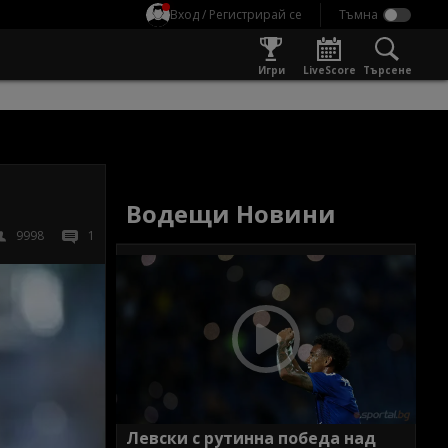
Вход / Регистрирай се
Игри
LiveScore
Търсене
Водещи Новини
9998
1
Левски с рутинна победа над