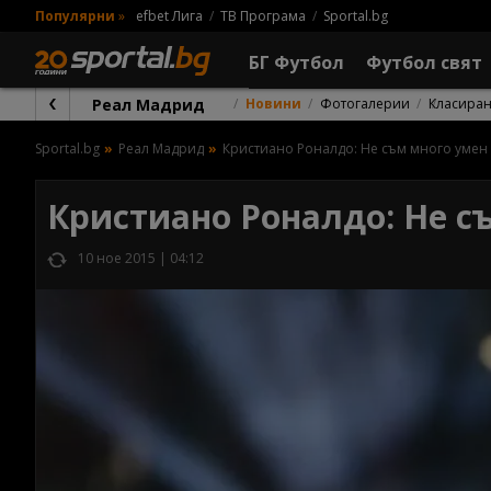
Популярни
»
efbet Лига
ТВ Програма
Sportal.bg
БГ Футбол
Футбол свят
Реал Мадрид
Новини
Фотогалерии
Класира
Sportal.bg
Реал Мадрид
Кристиано Роналдо: Не съм много умен
Кристиано Роналдо: Не с
10 ное 2015 | 04:12