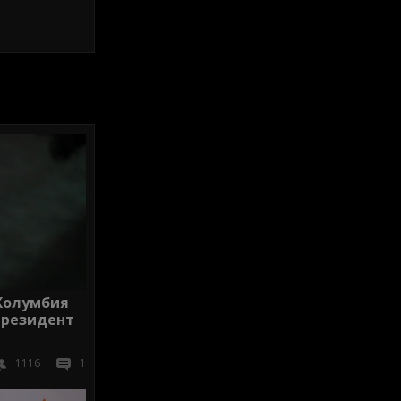
Колумбия
президент
1116
1