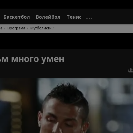
Баскетбол
Волейбол
Тенис
не
Програма
Футболисти
ъм много умен