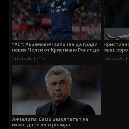
"АС": Абрамович започва да гради
Кристиано
новия Челси от Кристиано Роналдо
млн. евро
12 ное 2015 | 14:10
12 ное 2015 | 
Анчелоти: Само резултатът не
може да се контролира