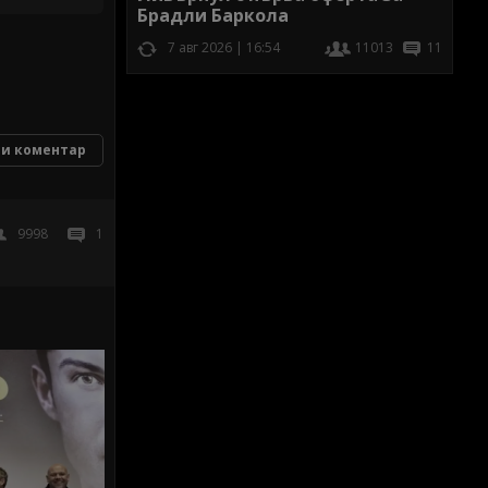
Брадли Баркола
7 авг 2026 | 16:54
11013
11
и коментар
9998
1