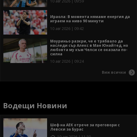
10 авг 2026 | 09:59
Ираола: В момента нямаме енергия да
играем на ниво 90 минути
10 авг 2026 | 09:42
Моуриньо разкри, че е трябвало да
наследи сър Алекс в Ман Юнайтед, но
любовта му към Челси се оказала по-
силна
10 авг 2026 | 09:24
Виж всички
Водещи Новини
Шеф на АЕК отрече за преговори с
Левски за Бурас
10 авг 2026 | 11:30