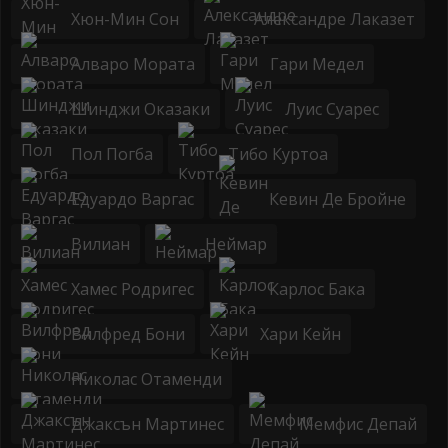
Хюн-Мин Сон
Александре Лаказет
Алваро Мората
Гари Медел
Шинджи Оказаки
Луис Суарес
Пол Погба
Тибо Куртоа
Едуардо Варгас
Кевин Де Бройне
Вилиан
Неймар
Хамес Родригес
Карлос Бака
Вилфред Бони
Хари Кейн
Николас Отаменди
Джаксън Мартинес
Мемфис Депай