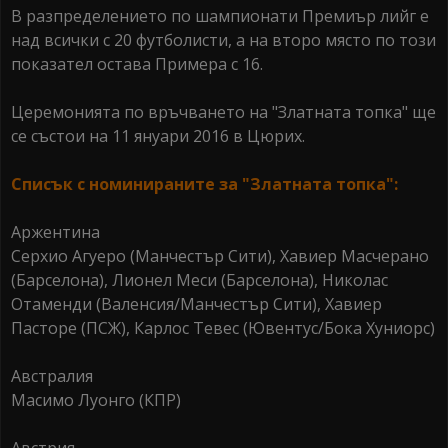
В разпределението по шампионати Премиър лийг е
над всички с 20 футболисти, а на второ място по този
показател остава Примера с 16.
Церемонията по връчването на "Златната топка" ще
се състои на 11 януари 2016 в Цюрих.
Списък с номинираните за "Златната топка":
Aржентина
Серхио Aгуеро (Манчестър Сити), Хавиер Maсчерано
(Барселона), Лионел Меси (Барселона), Николас
Отаменди (Валенсия/Манчестър Сити), Хавиер
Пасторе (ПСЖ), Карлос Teвес (Ювентус/Бока Хуниорс)
Aвстралия
Масимо Луонго (КПР)