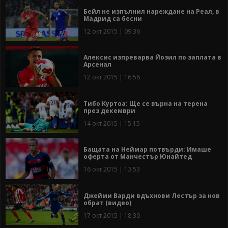
Бейл не изпълнил нареждане на Реал, в
Мадрид са бесни
12 окт 2015 | 09:36
Алексис изпреварва Йозил по заплата в
Арсенал
12 окт 2015 | 16:56
Тибо Куртоа: Ще се върна на терена
през декември
14 окт 2015 | 15:15
Бащата на Неймар потвърди: Имаше
оферта от Манчестър Юнайтед
16 окт 2015 | 13:53
Джейми Варди вдъхнови Лестър за нов
обрат (видео)
17 окт 2015 | 18:30