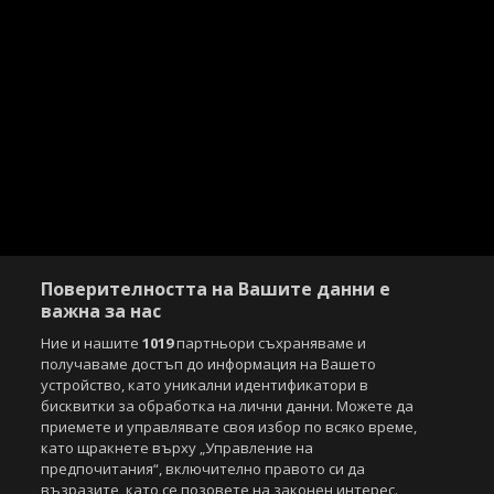
Поверителността на Вашите данни е
важна за нас
Ние и нашите
1019
партньори съхраняваме и
получаваме достъп до информация на Вашето
устройство, като уникални идентификатори в
бисквитки за обработка на лични данни. Можете да
приемете и управлявате своя избор по всяко време,
като щракнете върху „Управление на
предпочитания“, включително правото си да
възразите, като се позовете на законен интерес.