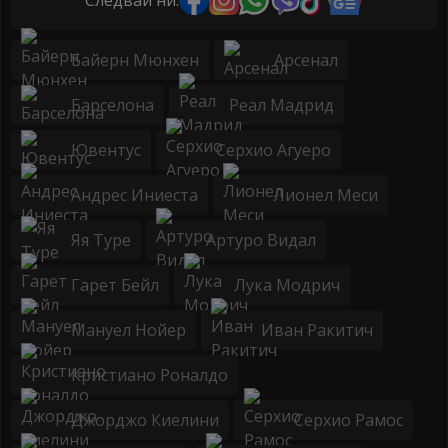
Байерн Мюнхен
Арсенал
Барселона
Реал Мадрид
Ювентус
Серхио Агуеро
Андрес Иниеста
Лионел Меси
Яя Туре
Артуро Видал
Гарет Бейл
Лука Модрич
Мануел Нойер
Иван Ракитич
Кристиано Роналдо
Джорджо Киелини
Серхио Рамос