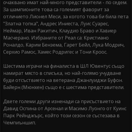
очаквано имат най-много представители - по седем.
За шампионите това са големият фаворит за
отличието Лионел Меси, за когото това би била пета
"Златна топка", Андрес Иниеста, Луис Суарес,
Неймар, Иван Ракитич, Клаудио Браво и Хавиер
Масчерано. Избраните от Реал са: Кристиано
Роналдо, Карим Бензема, Гарет Бейл, Лука Модрич,
Серхио Рамос, Хамес Родригес и Тони Кроос.
Шестима играчи на финалиста в ШЛ Ювентус също
намират място в списъка, но най-голямо учудване
буди отсъствието на ветерана Джанлуиджи Буфон.
Байерн (Мюнхен) също е с шестима представители.
Двете големи други изненади са присъствието на
Давид Оспина от Арсенал и Масимо Луонго от Куинс
Парк Рейнджърс, който този сезон се състезава в
Чемпиъншип.