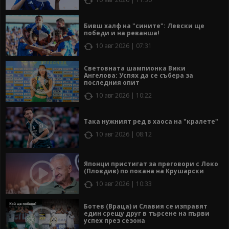
Бивш халф на "сините": Левски ще
победи и на реванша!
10 авг 2026 | 07:31
Световната шампионка Вики
Ангелова: Успях да се събера за
последния опит
10 авг 2026 | 10:22
Така нужният ред в хаоса на "кралете"
10 авг 2026 | 08:12
Японци пристигат за преговори с Локо
(Пловдив) по покана на Крушарски
10 авг 2026 | 10:33
Ботев (Враца) и Славия се изправят
един срещу друг в търсене на първи
успех през сезона