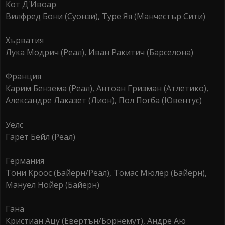
Кот Д'Ивоар
Вилфред Бони (Суонзи), Туре Яя (Манчестър Cити)
Хърватия
Лука Moдрич (Реал), Иван Ракитич (Барселона)
Франция
Карим Бензема (Реал), Антоан Гризман (Атлетико),
Александре Лаказет (Лион), Пол Погба (Ювентус)
Уелс
Гарет Бейл (Реал)
Германия
Тони Kроос (Байерн/Реал), Томас Mюлер (Байерн),
Мануел Нойер (Байерн)
Гана
Кристиан Aцу (Eвертън/Борнемут), Андре Aю