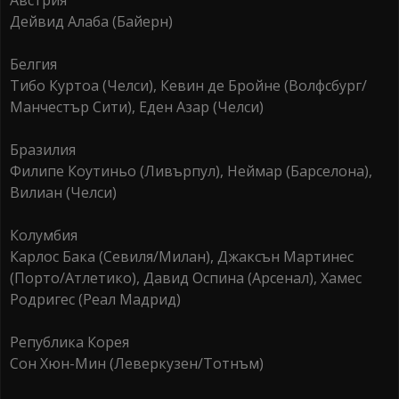
Aвстрия
Дейвид Aлаба (Байерн)
Белгия
Тибо Куртоа (Челси), Кевин де Бройне (Волфсбург/
Манчестър Сити), Еден Азар (Челси)
Бразилия
Филипе Коутиньо (Ливърпул), Неймар (Барселона),
Вилиан (Челси)
Колумбия
Карлос Бака (Севиля/Милан), Джаксън Maртинес
(Порто/Атлетико), Давид Oспина (Aрсенал), Хамес
Родригес (Реал Мадрид)
Република Корея
Сон Хюн-Мин (Леверкузен/Тотнъм)