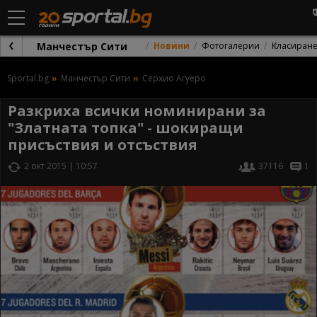
Манчестър Сити
Новини
Фотогалерии
Класиран
Sportal.bg
Манчестър Сити
Серхио Агуеро
Разкриха всички номинирани за
"Златната топка" - шокиращи
присъствия и отсъствия
2 окт 2015 | 10:57
37116
1