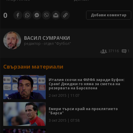
0
Добави коментар
ВАСИЛ СУМРАЧКИ
редактор - отдел "Футбол"
37116
1
Свързани материали
Италия скочи на ФИФА заради Буфон:
Срам! Джиджи го няма за сметка на
резервата на Барселона
2 окт 2015 | 11:07
Емери търси край на проклятието
"Барса"
3 окт 2015 | 07:58