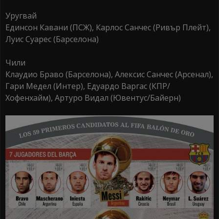
Уругвай
Единсон Кавани (ПСЖ), Карлос Санчес (Ривър Плейт),
Луис Суарес (Барселона)
Чили
Клаудио Браво (Барселона), Алексис Санчес (Aрсенал),
Гари Meдел (Интер), Едуардо Варгас (КПР/
Хофенхайм), Артуро Видал (Ювентус/Байерн)