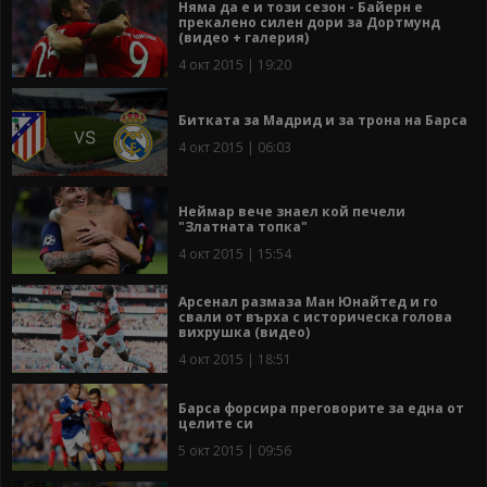
Няма да е и този сезон - Байерн е
прекалено силен дори за Дортмунд
(видео + галерия)
4 окт 2015 | 19:20
Битката за Мадрид и за трона на Барса
4 окт 2015 | 06:03
Неймар вече знаел кой печели
"Златната топка"
4 окт 2015 | 15:54
Арсенал размаза Ман Юнайтед и го
свали от върха с историческа голова
вихрушка (видео)
4 окт 2015 | 18:51
Барса форсира преговорите за една от
целите си
5 окт 2015 | 09:56