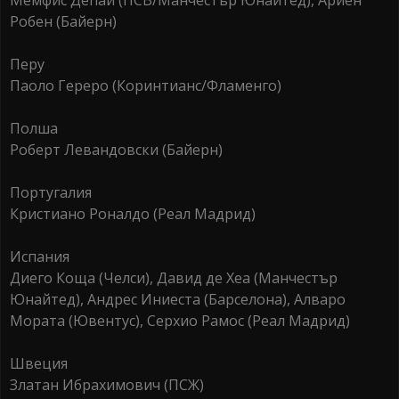
Мемфис Депай (ПСВ/Манчестър Юнайтед), Ариен
Робен (Байерн)
Перу
Паоло Гереро (Коринтианс/Фламенго)
Полша
Роберт Левандовски (Байерн)
Португалия
Кристиано Роналдо (Реал Мадрид)
Испания
Диего Коща (Челси), Давид де Хеа (Манчестър
Юнайтед), Андрес Иниеста (Барселона), Алваро
Мората (Ювентус), Серхио Рамос (Реал Мадрид)
Швеция
Златан Ибрахимович (ПСЖ)