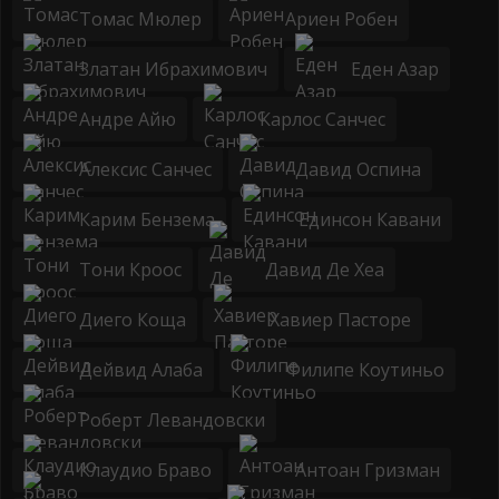
Томас Мюлер
Ариен Робен
Златан Ибрахимович
Еден Азар
Андре Айю
Карлос Санчес
Алексис Санчес
Давид Оспина
Карим Бензема
Единсон Кавани
Тони Кроос
Давид Де Хеа
Диего Коща
Хавиер Пасторе
Дейвид Алаба
Филипе Коутиньо
Роберт Левандовски
Клаудио Браво
Антоан Гризман