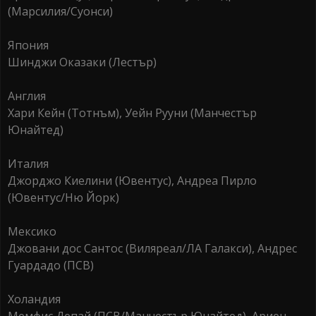
(Maрсилия/Суонси)
Япония
Шинджи Oкaзаки (Лестър)
Англия
Хари Кейн (Toтнъм), Уейн Рууни (Манчестър
Юнайтед)
Италия
Джорджо Киелини (Ювентус), Андреа Пирло
(Ювентус/Ню Йорк)
Meксико
Джовани дос Сантос (Виляреал/ЛА Галакси), Андрес
Гуардадо (ПСВ)
Холандия