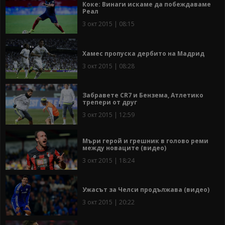
Коке: Винаги искаме да побеждаваме
Реал
3 окт 2015 | 08:15
Хамес пропуска дербито на Мадрид
3 окт 2015 | 08:28
Забравете CR7 и Бензема, Атлетико
трепери от друг
3 окт 2015 | 12:59
Мъри герой и грешник в голово реми
между новаците (видео)
3 окт 2015 | 18:24
Ужасът за Челси продължава (видео)
3 окт 2015 | 20:22