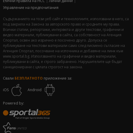
Етични правила на НСС
Лични данни
Управление на предпочитания
Съдържанието на този уеб сайт и технологиите, използвани в него, са
под закрила на Закона за авторското право и сродните му права.
Всички статии, репортажи, интервюта и други текстови, графични и
видео материали, публикувани в сайта, са собственост на Агенция
Спортал, освен ако изрично е посочено друго. Допуска се
публикуване на текстови материали само след писмено съгласие на
Агенция Спортал, посочване на източника и добавяне на линк към
www.sportal.bg. Използването на графични и видео материали,
публикувани в сайта, е строго забранено. Нарушителите ще бъдат
санкционирани с цялата строгост на закона.
Свали
БЕЗПЛАТНОТО
приложение за:
iOS
Android
Powered by: