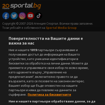
Copyright © 2007-2026 Агенция Спортал. Всички права запазени.
Този уебсайт е собственост на
Sportal Media Group
За нас
Екип
За рекламa
Общи условия
Поверителността на Вашите данни е
Етични правила на НСС
Лични данни
важна за нас
Управление на предпочитания
Ние и нашите
1019
партньори съхраняваме и
получаваме достъп до информация на Вашето
Съдържанието на този уеб сайт и технологиите, използвани в него, са
устройство, като уникални идентификатори в
под закрила на Закона за авторското право и сродните му права.
бисквитки за обработка на лични данни. Можете да
Всички статии, репортажи, интервюта и други текстови, графични и
приемете и управлявате своя избор по всяко време,
видео материали, публикувани в сайта, са собственост на Агенция
като щракнете върху „Управление на
Спортал, освен ако изрично е посочено друго. Допуска се
предпочитания“, включително правото си да
публикуване на текстови материали само след писмено съгласие на
възразите, като се позовете на законен интерес.
Агенция Спортал, посочване на източника и добавяне на линк към
Вашият избор ще бъде оповестен на нашите
www.sportal.bg. Използването на графични и видео материали,
партньори и няма да повлияе на данните за
публикувани в сайта, е строго забранено. Нарушителите ще бъдат
санкционирани с цялата строгост на закона.
сърфиране.
Политика за бисквитките
Ние и нашите партньори обработваме данни, за да
Свали
БЕЗПЛАТНОТО
приложение за: