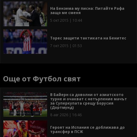
На Бензема му писна: Питайте Рафа
защо ме сменя
5 окт 2015 | 10:44
Торес защити тактиката на Бенитес
7 окт 2015 | 01:53
Още от Футбол свят
В Байерн са доволни от азиатското
турне и очакват с нетърпение мачът
за Суперкупата срещу Борусия
(Дортмунд)
8 авг 2026 | 16:46
Героят на Испания се доближава до
трансфер в ПСЖ