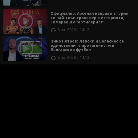
Официално: Арсенал направи втория
си най-скъп трансфер в историята,
Гимараеш е “артилерист”
8 авг 2026 | 14:12
Нико Петров: Левски и Веласкес са
единствените протагонисти в
българския футбол
8 авг 2026 | 14:13