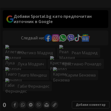
Добави Sportal.bg като предпочитан
източник в Google
Следвай ни:
Атлетико Мадрид
Реал Мадрид
Лука Модрич
Кристиано Роналдо
Тиаго Мендеш
Карим Бензема
Габи Фернандес
0
Добави коментар