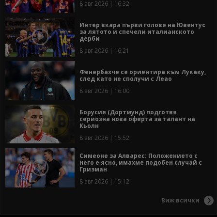
8 авг 2026 | 16:32
Интер вкара първи голове на Ювентус
за лятото и спечели италианското
дерби
8 авг 2026 | 16:21
Фенербахче се ориентира към Лукаку,
след като не сполучи с Леао
8 авг 2026 | 16:00
Борусия (Дортмунд) подготвя
сериозна нова оферта за талант на
Кьолн
8 авг 2026 | 15:52
Симеоне за Алварес: Положението с
него е ясно, имахме подобен случай с
Гризман
8 авг 2026 | 15:12
Виж всички