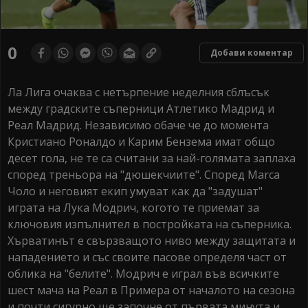
0
Добави коментар
Ла Лига очаква с нетърпение неделния сблъсък
между градските съперници Атлетико Мадрид и
Реал Мадрид. Независимо обаче че до момента
Кристиано Роналдо и Карим Бензема имат общо
десет гола, не те са считани за най-голямата заплаха
според треньора на "дюшекчиите". Според Marca
Чоло и неговият екип умуват как да "задушат"
играта на Лука Модрич, когото те приемат за
ключовия изпълнител в постройката на съперника.
Хърватинът е свързващото ниво между защитата и
нападението и със своите пасове определя част от
облика на "белите". Модрич е играл във всичките
шест мача на Реал в Примера от началото на сезона
и почти сигурно ще започне от първата минута и