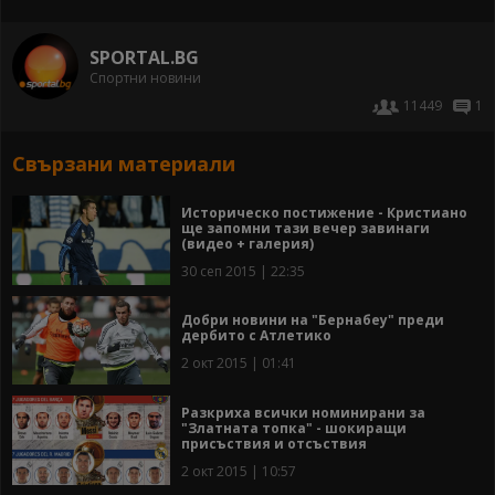
SPORTAL.BG
Спортни новини
11449
1
Свързани материали
Историческо постижение - Кристиано
ще запомни тази вечер завинаги
(видео + галерия)
30 сеп 2015 | 22:35
Добри новини на "Бернабеу" преди
дербито с Атлетико
2 окт 2015 | 01:41
Разкриха всички номинирани за
"Златната топка" - шокиращи
присъствия и отсъствия
2 окт 2015 | 10:57