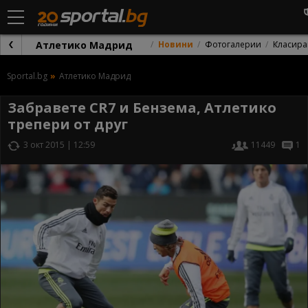
Атлетико Мадрид
Новини
Фотогалерии
Класира
Sportal.bg
Атлетико Мадрид
Забравете CR7 и Бензема, Атлетико
трепери от друг
3 окт 2015 | 12:59
11449
1