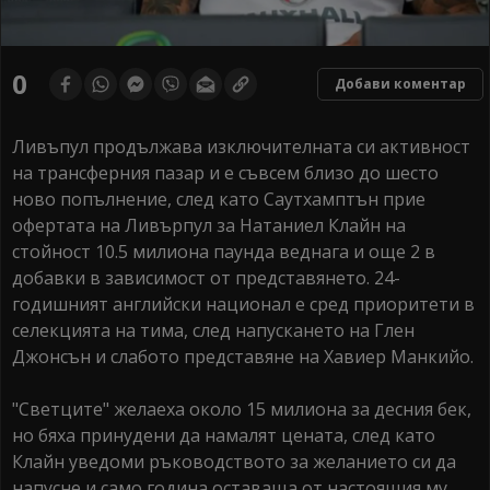
0
Добави коментар
Ливъпул продължава изключителната си активност
на трансферния пазар и е съвсем близо до шесто
ново попълнение, след като Саутхамптън прие
офертата на Ливърпул за Натаниел Клайн на
стойност 10.5 милиона паунда веднага и още 2 в
добавки в зависимост от представянето. 24-
годишният английски национал е сред приоритети в
селекцията на тима, след напускането на Глен
Джонсън и слабото представяне на Хавиер Манкийо.
"Светците" желаеха около 15 милиона за десния бек,
но бяха принудени да намалят цената, след като
Клайн уведоми ръководството за желанието си да
напусне и само година оставаща от настоящия му