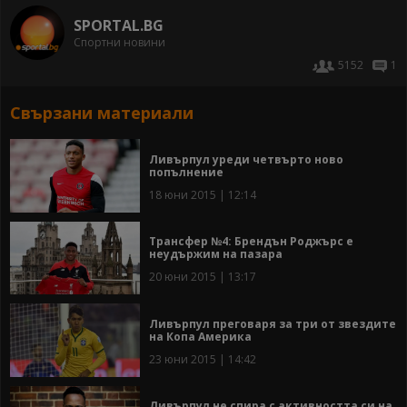
SPORTAL.BG
Спортни новини
5152
1
Свързани материали
Ливърпул уреди четвърто ново
попълнение
18 юни 2015 | 12:14
Трансфер №4: Брендън Роджърс е
неудържим на пазара
20 юни 2015 | 13:17
Ливърпул преговаря за три от звездите
на Копа Америка
23 юни 2015 | 14:42
Ливърпул не спира с активността си на