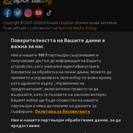
Copyright © 2007-2026 Агенция Спортал. Всички права запазени.
Този уебсайт е собственост на
Sportal Media Group
За нас
Екип
За рекламa
Общи условия
Поверителността на Вашите данни е
важна за нас
Етични правила на НСС
Лични данни
Управление на предпочитания
Ние и нашите
1017
партньори съхраняваме и
получаваме достъп до информация на Вашето
Съдържанието на този уеб сайт и технологиите, използвани в него, са
устройство, като уникални идентификатори в
под закрила на Закона за авторското право и сродните му права.
бисквитки за обработка на лични данни. Можете да
Всички статии, репортажи, интервюта и други текстови, графични и
приемете и управлявате своя избор по всяко време,
видео материали, публикувани в сайта, са собственост на Агенция
като щракнете върху „Управление на
Спортал, освен ако изрично е посочено друго. Допуска се
предпочитания“, включително правото си да
публикуване на текстови материали само след писмено съгласие на
възразите, като се позовете на законен интерес.
Агенция Спортал, посочване на източника и добавяне на линк към
Вашият избор ще бъде оповестен на нашите
www.sportal.bg. Използването на графични и видео материали,
партньори и няма да повлияе на данните за
публикувани в сайта, е строго забранено. Нарушителите ще бъдат
сърфиране.
Политика за бисквитките
санкционирани с цялата строгост на закона.
Ние и нашите партньори обработваме данни, за да
Свали
БЕЗПЛАТНОТО
приложение за:
предоставим: