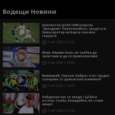
Водещи Новини
Брилянтен ЦСКА 1948 изпусна
“звездния" Панатинайкос, гредата и
бивш вратар на Барса спасиха
гърците
5 авг 2026 | 23:23
Янев: Имаме план, не трябва да
залитаме и да се превъзнасяме
5 авг 2026 | 18:35
Внимавай, Левски, Кайрат е по-труден
съперник от румънския шампион!
5 авг 2026 | 16:30
Найденов пак се заяде с ЦСКА и
отсече: Слабо, безидейно, не става
нищо!
5 авг 2026 | 23:48