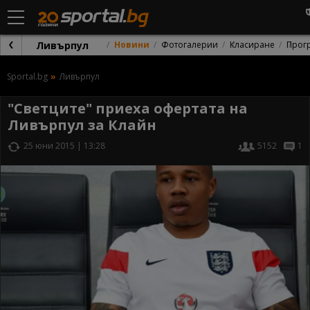
Ливърпул
Новини
Фотогалерии
Класиране
Прог
Sportal.bg
Ливърпул
"Светците" приеха офертата на
Ливърпул за Клайн
25 юни 2015 | 13:28
5152
1