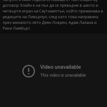
договор. Клайн е на пък да се превърне в шесто и
четвърти играч на Саутхамптън, който преминава в
редиците на Ливърпул, след като това направиха
през миналото лято Деян Ловрен, Адам Лалана и
Рики Ламбърт.