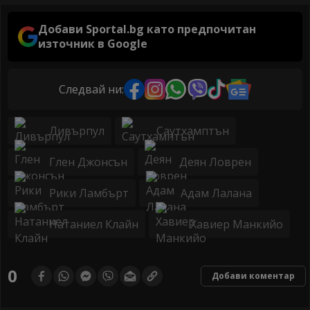
Добави Sportal.bg като предпочитан
източник в Google
Следвай ни:
Ливърпул
Саутхамптън
Глен Джонсън
Деян Ловрен
Рики Ламбърт
Адам Лалана
Натаниел Клайн
Хавиер Манкийо
0
Добави коментар