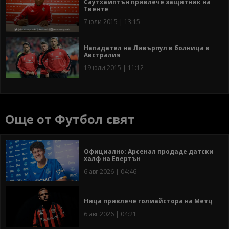
Саутхaмптън привлече защитник на
Твенте
7 юли 2015 | 13:15
Нападател на Ливърпул в болница в
Австралия
19 юли 2015 | 11:12
Още от Футбол свят
Официално: Арсенал продаде датски
халф на Евертън
6 авг 2026 | 04:46
Ница привлече голмайстора на Метц
6 авг 2026 | 04:21