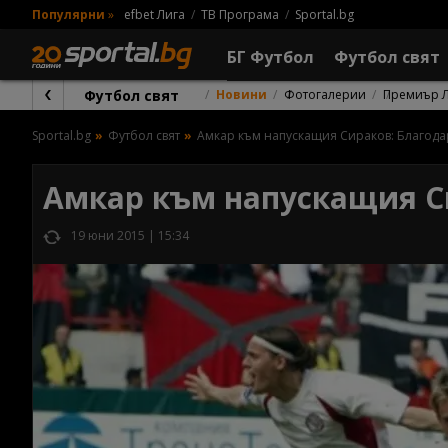
Популярни
»
efbet Лига
ТВ Програма
Sportal.bg
БГ Футбол
Футбол свят
Футбол свят
Новини
Фотогалерии
Премиър 
Sportal.bg
Футбол свят
Амкар към напускащия Сираков: Благода
Амкар към напускащия Си
19 юни 2015 | 15:34