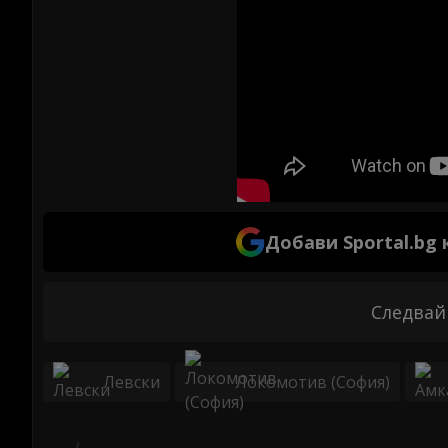
Добави Sportal.bg
Следвай
Левски
Локомотив (София)