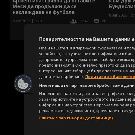
Аржентина: Трябва да оставите
към други
Меси да продължи да се
Бундесли
наслаждава на футбола
8 авг 2026 | 07
8 авг 2026 | 08:03
1842
20
Поверителността на Вашите данни е 
Ние и нашите
1019
партньори съхраняваме и пол
устройство, като уникални идентификатори в биск
да приемете и управлявате своя избор по всяко в
предпочитания“, включително правото си да възра
интерес. Вашият избор ще бъде оповестен на на
данните за сърфиране.
Политика за бисквитк
Ние и нашите партньори обработваме данни
Използване на точни данни за географско пози
характеристиките на устройството за идентифи
информация на устройство. Персонализирана р
рекламата и съдържанието, проучване на аудит
Списък с партньори (доставчици)