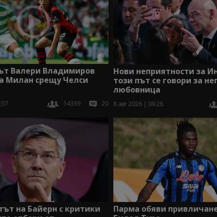
ът Валери Владимиров
Нови неприятности за И
за Милан срещу Челси
този път се говори за не
любовница
:57
14339
20
8 авг 2026 | 09:28
Парма обяви привличане
ът на Байерн с критики