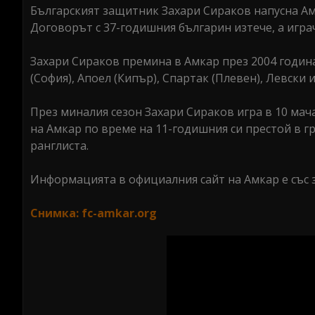
Българският защитник Захари Сираков напусна Ам
Договорът с 37-годишния българин изтече, а игра
Захари Сираков премина в Амкар през 2004 година
(София), Апоел (Кипър), Спартак (Плевен), Левски 
През миналия сезон Захари Сираков игра в 10 мач
на Амкар по време на 11-годишния си престой в гр
ранглиста.
Информацията в официалния сайт на Амкар е със з
Снимка: fc-amkar.org