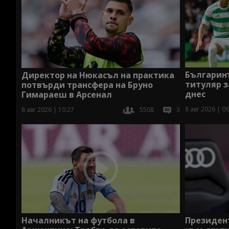
Българин
Директор на Нюкасъл на практика
титуляр 
потвърди трансфера на Бруно
днес
Гимараеш в Арсенал
8 авг 2026 | 09
8 авг 2026 | 10:27
5508
3
Началникът на футбола в
Президент