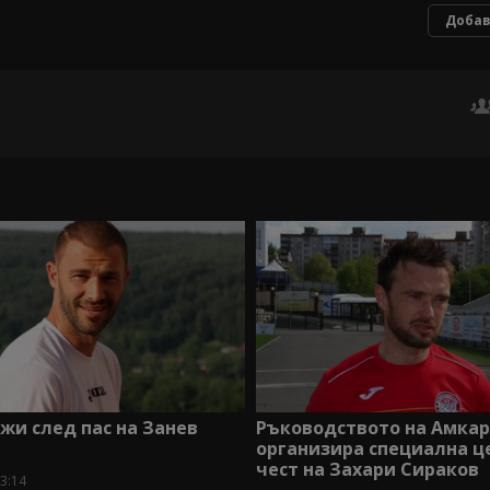
Добав
жи след пас на Занев
Ръководството на Амка
организира специална ц
чест на Захари Сираков
3:14