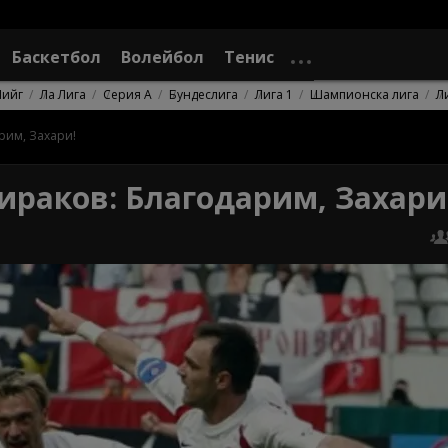
Баскетбол
Волейбол
Тенис
Лийг
Ла Лига
Серия А
Бундеслига
Лига 1
Шампионска лига
Л
рим, Захари!
раков: Благодарим, Захари