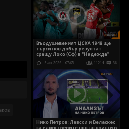
Въодушевеният ЦСКА 1948 ще
търси нов добър резултат
срещу Локо (Сф) в "Надежда"
8 авг 2026 | 07:05
11214
38
аков
Нико Петров: Левски и Веласкес
са единствените протагонисти в