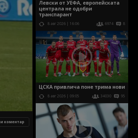
Левски от УЕФА, европейската
централа не одобри
транспарант
8 авг 2026 | 16:06
6974
8
ЦСКА привлича поне трима нови
8 авг 2026 | 09:05
34030
95
и коментар