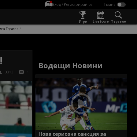
Вход / Регистрирай се
Игри
LiveScore
Търсене
ига Европа
!
Водещи Новини
3313
1
Нова сериозна санкция за