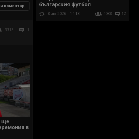
българския футбол
и коментар
8 авг 2026 | 14:13
4038
12
3313
1
р ще
еремония в