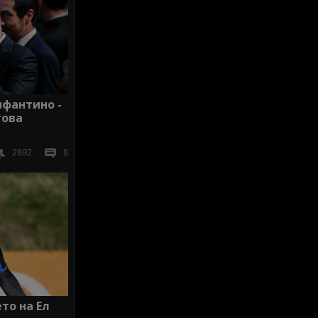
нфантино -
гова
2892
8
то на Ел