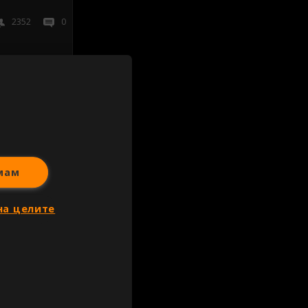
2352
0
иж всички
мам
на целите