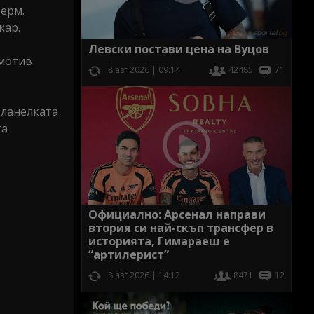
Перм.
кар.
Левски постави цена на Вуцов
омотив
8 авг 2026 | 09:14
42485
71
фланелката
та
Официално: Арсенал направи
втория си най-скъп трансфер в
историята, Гимараеш е
“артилерист”
8 авг 2026 | 14:12
8471
12