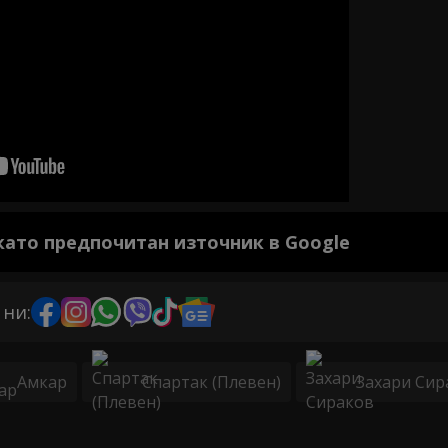
 като предпочитан източник в Google
 ни:
Амкар
Спартак (Плевен)
Захари Сир