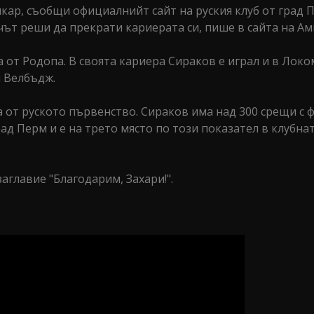
кар, съобщи официалнийт сайт на руския клуб от град 
чът реши да прекрати кариерата си, пише в сайта на Ам
 от Родопа. В своята кариера Сираков е играл и в Лок
и Велбъдж.
а от руското първенство. Сираков има над 300 срещи с 
ад Перм и е на трето място по този показател в клубна
аглавие "Благодарим, Захари!".