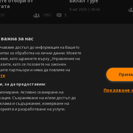
Билал Туре
те отбори от
гата
8 авг 2026 | 06:42
:51
1951
5
В
важна за нас
учаваме достъп до информация на Вашето
витки за обработка на лични данни. Можете
реме, като щракнете върху „Управление на
зите, като се позовете на законен
шите партньори и няма да повлияе на
Прие
ите
, за да предоставим:
Показване 
циониране. Активно сканиране на
кация. Съхраняване на и/или достъп до
еклама и съдържание, измерване на
орията и разработване на услуги.