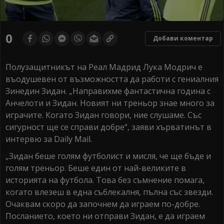
0
Добави коментар
Полузащитникът на Реал Мадрид Лука Модрич е
въодушевен от възможността да работи с гениалния
Зинедин Зидан. „Направихме фантастична година с
Анчелоти и Зидан. Новият ни треньор знае много за
играчите. Когато Зидан говори, ние слушаме. Със
сигурност ще се справи добре“, заяви хърватинът в
интервю за Daily Mail.
„Зидан беше голям футболист и мисля, че ще бъде и
голям треньор. Беше един от най-великите в
историята на футбола. Това без съмнение помага,
когато влезеш в една съблекалня, пълна със звезди.
Очаквам скоро да започнем да играем по-добре.
Посланието, което ни отправи Зидан, е да играем