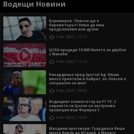
Водещи Новини
Боримиров: Левски ще е
барометърът! Няма да има
продължения или дузпи
9 авг 2026 | 12:10
ЦСКА продаде 10 000 билета за двубоя
с Макаби
9 авг 2026 | 11:24
Рикардиньо пред Sportal.bg: Имам
много приятели в Кайрат, но Левски е
специален за мен!
9 авг 2026 | 09:02
Водещият коментатор на F1 TV: С
карането си Цолов си заслужава
промоция във Формула 1
9 авг 2026 | 10:29
Малдини проговори: Гуардиола беше
много близо до Италия, а Малаго