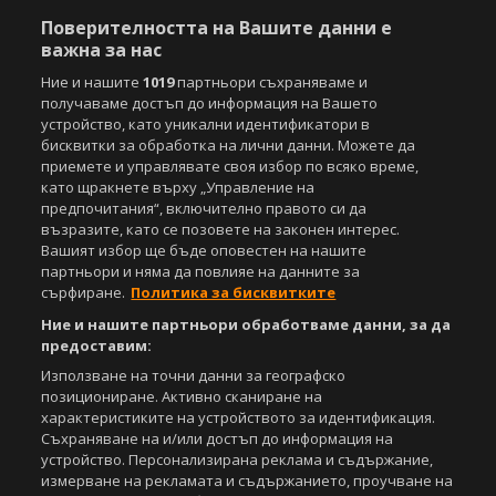
Поверителността на Вашите данни е
важна за нас
Copyright © 2007-2026 Агенция Спортал. Всички права запазени.
Този уебсайт е собственост на
Sportal Media Group
Ние и нашите
1019
партньори съхраняваме и
получаваме достъп до информация на Вашето
За нас
Екип
За рекламa
Общи условия
устройство, като уникални идентификатори в
Етични правила на НСС
Лични данни
бисквитки за обработка на лични данни. Можете да
Управление на предпочитания
приемете и управлявате своя избор по всяко време,
като щракнете върху „Управление на
Съдържанието на този уеб сайт и технологиите, използвани в него, са
предпочитания“, включително правото си да
под закрила на Закона за авторското право и сродните му права.
възразите, като се позовете на законен интерес.
Всички статии, репортажи, интервюта и други текстови, графични и
Вашият избор ще бъде оповестен на нашите
видео материали, публикувани в сайта, са собственост на Агенция
партньори и няма да повлияе на данните за
Спортал, освен ако изрично е посочено друго. Допуска се
сърфиране.
Политика за бисквитките
публикуване на текстови материали само след писмено съгласие на
Ние и нашите партньори обработваме данни, за да
Агенция Спортал, посочване на източника и добавяне на линк към
www.sportal.bg. Използването на графични и видео материали,
предоставим:
публикувани в сайта, е строго забранено. Нарушителите ще бъдат
Използване на точни данни за географско
санкционирани с цялата строгост на закона.
позициониране. Активно сканиране на
характеристиките на устройството за идентификация.
Свали
БЕЗПЛАТНОТО
приложение за:
Съхраняване на и/или достъп до информация на
устройство. Персонализирана реклама и съдържание,
iOS
Android
измерване на рекламата и съдържанието, проучване на