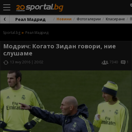
Реал Мадрид
Новини
Фотогалерии
Класиране
Sportal.bg
Реал Мадрид
Модрич: Когато Зидан говори, ние
слушаме
13 яну 2016 | 20:02
7340
1