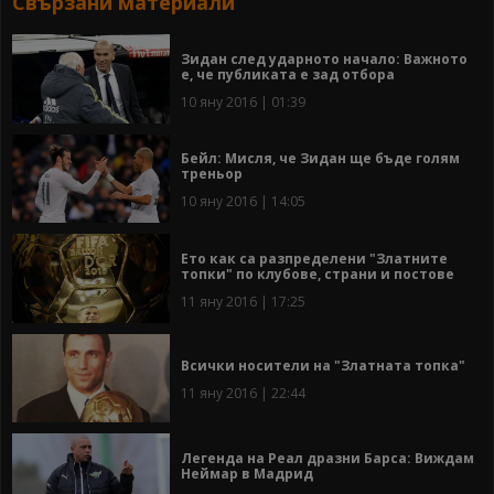
Свързани материали
Зидан след ударното начало: Важното
е, че публиката е зад отбора
10 яну 2016 | 01:39
Бейл: Мисля, че Зидан ще бъде голям
треньор
10 яну 2016 | 14:05
Ето как са разпределени "Златните
топки" по клубове, страни и постове
11 яну 2016 | 17:25
Всички носители на "Златната топка"
11 яну 2016 | 22:44
Легенда на Реал дразни Барса: Виждам
Неймар в Мадрид