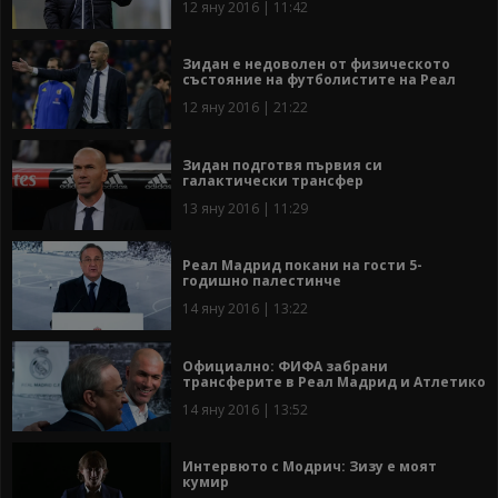
12 яну 2016 | 11:42
Зидан е недоволен от физическото
състояние на футболистите на Реал
12 яну 2016 | 21:22
Зидан подготвя първия си
галактически трансфер
13 яну 2016 | 11:29
Реал Мадрид покани на гости 5-
годишно палестинче
14 яну 2016 | 13:22
Официално: ФИФА забрани
трансферите в Реал Мадрид и Атлетико
14 яну 2016 | 13:52
Интервюто с Модрич: Зизу е моят
кумир