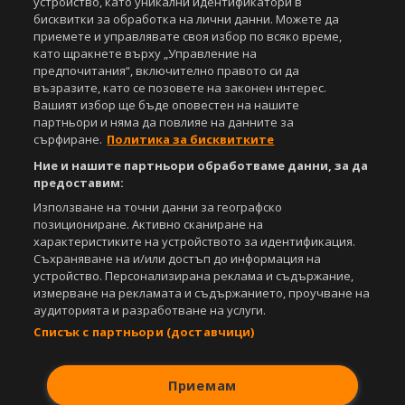
устройство, като уникални идентификатори в
бисквитки за обработка на лични данни. Можете да
приемете и управлявате своя избор по всяко време,
като щракнете върху „Управление на
предпочитания“, включително правото си да
възразите, като се позовете на законен интерес.
Вашият избор ще бъде оповестен на нашите
партньори и няма да повлияе на данните за
сърфиране.
Политика за бисквитките
Ние и нашите партньори обработваме данни, за да
предоставим:
Използване на точни данни за географско
позициониране. Активно сканиране на
характеристиките на устройството за идентификация.
Съхраняване на и/или достъп до информация на
устройство. Персонализирана реклама и съдържание,
измерване на рекламата и съдържанието, проучване на
аудиторията и разработване на услуги.
Списък с партньори (доставчици)
Приемам