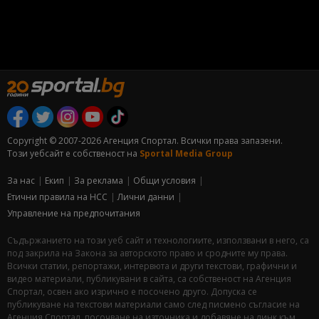
Copyright © 2007-2026 Агенция Спортал. Всички права запазени.
Този уебсайт е собственост на
Sportal Media Group
За нас
Екип
За рекламa
Общи условия
Етични правила на НСС
Лични данни
Управление на предпочитания
Съдържанието на този уеб сайт и технологиите, използвани в него, са
под закрила на Закона за авторското право и сродните му права.
Всички статии, репортажи, интервюта и други текстови, графични и
видео материали, публикувани в сайта, са собственост на Агенция
Спортал, освен ако изрично е посочено друго. Допуска се
публикуване на текстови материали само след писмено съгласие на
Агенция Спортал, посочване на източника и добавяне на линк към