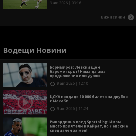
9 авг 2026 | 09:16
Виж всички
Водещи Новини
Боримиров: Левски ще е
барометърът! Няма да има
продължения или дузпи
9 авг 2026 | 12:10
ЦСКА продаде 10 000 билета за двубоя
с Макаби
9 авг 2026 | 11:24
Рикардиньо пред Sportal.bg: Имам
много приятели в Кайрат, но Левски е
специален за мен!