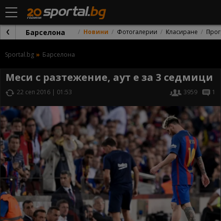
Барселона
Новини
Фотогалерии
Класиране
Прог
Sportal.bg
Барселона
Меси с разтежение, аут е за 3 седмици
22 сеп 2016 | 01:53
3959
1