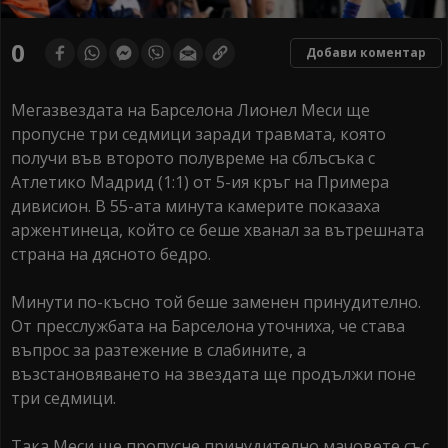
0
Добави коментар
Мегазвездата на Барселона Лионел Меси ще
пропусне три седмици заради травмата, която
получи във второто полувреме на сблъсъка с
Атлетико Мадрид (1:1) от 5-ия кръг на Примера
дивисион. В 55-ата минута камерите показаха
аржентинеца, който се беше хванал за вътрешната
страна на дясното бедро.
Минути по-късно той беше заменен принудително.
От пресслужбата на Барселона уточниха, че става
въпрос за разтежение в слабините, а
възстановяването на звездата ще продължи поне
три седмици.
Така Меси ще пропусне принудително мачовете със