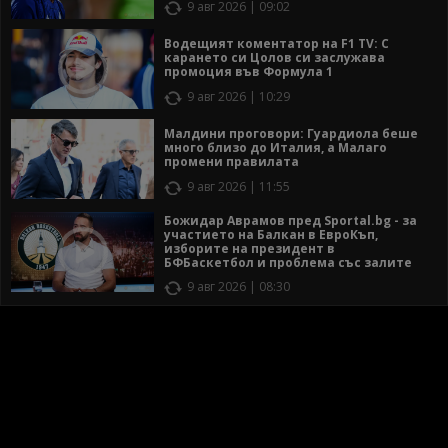
9 авг 2026 | 09:02
Водещият коментатор на F1 TV: С
карането си Цолов си заслужава
промоция във Формула 1
9 авг 2026 | 10:29
Малдини проговори: Гуардиола беше
много близо до Италия, а Малаго
промени правилата
9 авг 2026 | 11:55
Божидар Аврамов пред Sportal.bg - за
участието на Балкан в ЕвроКъп,
изборите на президент в
БФБаскетбол и проблема със залите
9 авг 2026 | 08:30