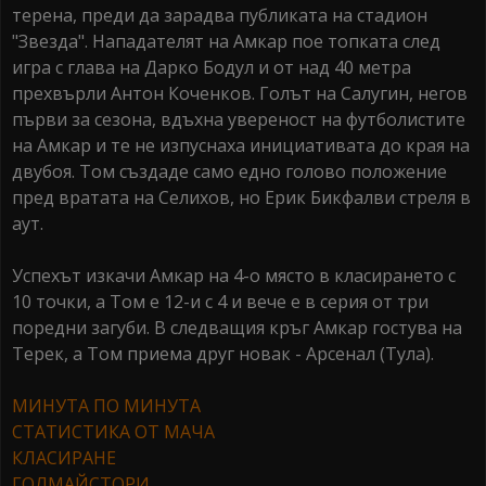
терена, преди да зарадва публиката на стадион
"Звезда". Нападателят на Амкар пое топката след
игра с глава на Дарко Бодул и от над 40 метра
прехвърли Антон Коченков. Голът на Салугин, негов
първи за сезона, вдъхна увереност на футболистите
на Амкар и те не изпуснаха инициативата до края на
двубоя. Том създаде само едно голово положение
пред вратата на Селихов, но Ерик Бикфалви стреля в
аут.
Успехът изкачи Амкар на 4-о място в класирането с
10 точки, а Том е 12-и с 4 и вече е в серия от три
поредни загуби. В следващия кръг Амкар гостува на
Терек, а Том приема друг новак - Арсенал (Тула).
МИНУТА ПО МИНУТА
СТАТИСТИКА ОТ МАЧА
КЛАСИРАНЕ
ГОЛМАЙСТОРИ