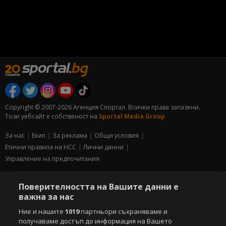
Copyright © 2007-2026 Агенция Спортал. Всички права запазени.
Този уебсайт е собственост на
Sportal Media Group
За нас
Екип
За рекламa
Общи условия
Етични правила на НСС
Лични данни
Управление на предпочитания
Съдържанието на този уеб сайт и технологиите, използвани в него, са
Поверителността на Вашите данни е
под закрила на Закона за авторското право и сродните му права.
важна за нас
Всички статии, репортажи, интервюта и други текстови, графични и
видео материали, публикувани в сайта, са собственост на Агенция
Ние и нашите
1019
партньори съхраняваме и
Спортал, освен ако изрично е посочено друго. Допуска се
получаваме достъп до информация на Вашето
публикуване на текстови материали само след писмено съгласие на