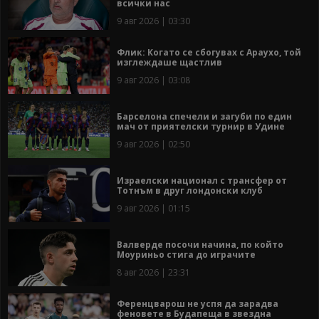
всички нас
9 авг 2026 | 03:30
Флик: Когато се сбогувах с Араухо, той
изглеждаше щастлив
9 авг 2026 | 03:08
Барселона спечели и загуби по един
мач от приятелски турнир в Удине
9 авг 2026 | 02:50
Израелски национал с трансфер от
Тотнъм в друг лондонски клуб
9 авг 2026 | 01:15
Валверде посочи начина, по който
Моуриньо стига до играчите
8 авг 2026 | 23:31
Ференцварош не успя да зарадва
феновете в Будапеща в звездна