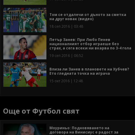
Том се отдалечи от дъното за сметка
на друг новак (видео)
18 сеп 2016 | 03:48
Петър Занев: При Любо Пенев
националният отбор играеше без
страх, а сега всеки ни вкарва по 3-4 гола
19 сеп 2016 | 06:52
Влиза ли Занев в плановете на Хубчев?
Ето гледната точка на играча
15 окт 2016 | 12:48
Още от Футбол свят
Моуриньо: Подновяването на
договора на Винисиус е радост за