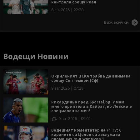
контрола срещу Реал
8 авг 2026 | 22:20
Виж всички
Водещи Новини
Окриленият ЦСКА трябва да внимава
срещу Септември (Сф)
9 авг 2026 | 07:28
Рикардиньо пред Sportal.bg: Имам
много приятели в Кайрат, но Левски е
специален за мен!
9 авг 2026 | 09:02
Водещият коментатор на F1 TV: С
карането си Цолов си заслужава
промоция във Формула 1