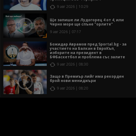
9 авг 2026 | 10:29
Ще запише ли Лудогорец 4 от 4, или
Черно море ще спъне "орлите"
9 авг 2026 | 07:17
Божидар Аврамов пред Sportal.bg - за
участието на Балкан в ЕвроКъп,
изборите на президент в
БФБаскетбол и проблема със залите
9 авг 2026 | 08:30
Защо в Премиър лийг има рекорден
брой нови мениджъри
9 авг 2026 | 08:20