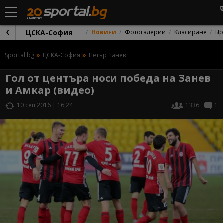
ЦСКА-София
Новини
Фотогалерии
Класиране
Пр
Sportal.bg
ЦСКА-София
Петър Занев
Гол от центъра носи победа на Занев
и Амкар (видео)
10 сеп 2016 | 16:24
1336
1