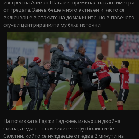
изстрел на Алихан Шаваев, преминал на сантиметри
от гредата. Занев беше много активен и често се
включваше в атаките на домакините, но в повечето
случаи центриранията му бяха неточни.
На почивката Гаджи Гаджиев извърши двойна
смяна, а един от появилите се футболисти бе
Салугин, който се нуждаеше от едва 2 минути на