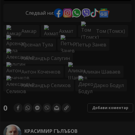
Следвай ни:
Амкар
Ахмат
Том (Томск)
Арсенал Тула
Петър Занев
Александър Салугин
Антон Коченков
Алихан Шаваев
Александър Селихов
Дарко Бодул
0
Добави коментар
КРАСИМИР ГЪЛЪБОВ