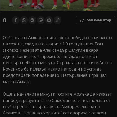
0
Добави коментар
Отборът на Амкар записа трета победа от началото
на сезона, след като надви с 1:0 гостуващия Том
(Томск). Резервата Александър Салугин вкара
единствения гол с прехвърлящ удар почти от
центъра в 47-ата минута. Стражът на гостите Антон
Коченков бе излязъл малко напред и не успя да
предотврати попадението. Петър Занев игра цял
мач за Амкар.
Още в началните минути гостите можеха да излязат
напред в резултата, но Самодин не се възползва от
груба грешка на вратаря на Амкар Александър
Селихов. "Червено-черните" отговориха с опасен