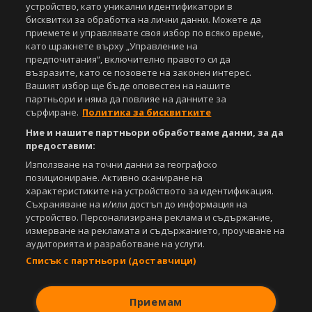
устройство, като уникални идентификатори в
Агенция Спортал, посочване на източника и добавяне на линк към
бисквитки за обработка на лични данни. Можете да
www.sportal.bg. Използването на графични и видео материали,
приемете и управлявате своя избор по всяко време,
публикувани в сайта, е строго забранено. Нарушителите ще бъдат
като щракнете върху „Управление на
санкционирани с цялата строгост на закона.
предпочитания“, включително правото си да
възразите, като се позовете на законен интерес.
Свали
БЕЗПЛАТНОТО
приложение за:
Вашият избор ще бъде оповестен на нашите
партньори и няма да повлияе на данните за
iOS
Android
сърфиране.
Политика за бисквитките
Powered by:
Ние и нашите партньори обработваме данни, за да
предоставим:
Използване на точни данни за географско
позициониране. Активно сканиране на
характеристиките на устройството за идентификация.
Съхраняване на и/или достъп до информация на
устройство. Персонализирана реклама и съдържание,
измерване на рекламата и съдържанието, проучване на
аудиторията и разработване на услуги.
Списък с партньори (доставчици)
Приемам