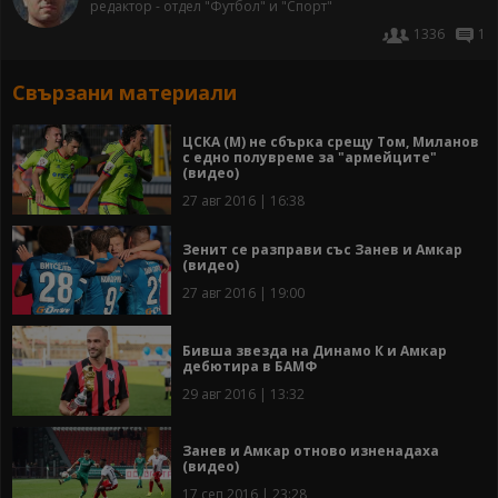
редактор - отдел "Футбол" и "Спорт"
1336
1
Свързани материали
ЦСКА (М) не сбърка срещу Том, Миланов
с едно полувреме за "армейците"
(видео)
27 авг 2016 | 16:38
Зенит се разправи със Занев и Амкар
(видео)
27 авг 2016 | 19:00
Бивша звезда на Динамо К и Амкар
дебютира в БАМФ
29 авг 2016 | 13:32
Занев и Амкар отново изненадаха
(видео)
17 сеп 2016 | 23:28