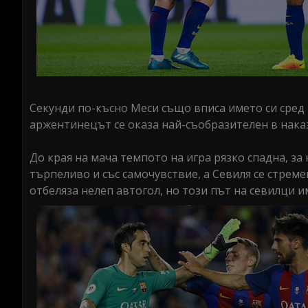
Секунди по-късно Меси също вписа името си сред 
аржентинецът се оказа най-съобразителен в наказа
До края на мача темпото на игра рязко спадна, з
търпеливо и със самочувствие, а Севиля се стреме
отбеляза нелеп автогол, но този път на севилци и