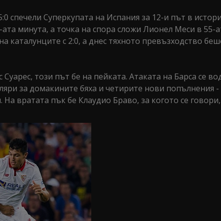
5:0 спечели Суперкупата на Испания за 12-и път в истори
6-ата минута, а точка на спора сложи Лионел Меси в 55-
на каталунците с 2:0, а днес тяхното превъзходство беш
 Суарес, този път бе на пейката. Атаката на Барса се в
ляри за домакините бяха и четирите нови попълнения -
На вратата пък бе Клаудио Браво, за когото се говори,