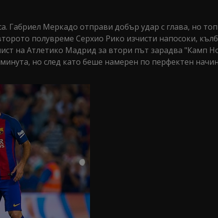
а. Габриел Меркадо отправи добър удар с глава, но топ
 второто полувреме Серхио Рико изчисти напосоки, къл
ист на Атлетико Мадрид за втори път зарадва "Камп Но
минута, но след като беше намерен по перфектен начин