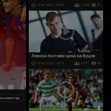
8 авг 2026 | 09:05
17803
45
Левски постави цена на Вуцов
8 авг 2026 | 09:14
21727
44
и коментар