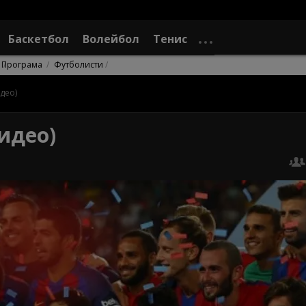
Баскетбол
Волейбол
Тенис
Програма
Футболисти
идео)
видео)