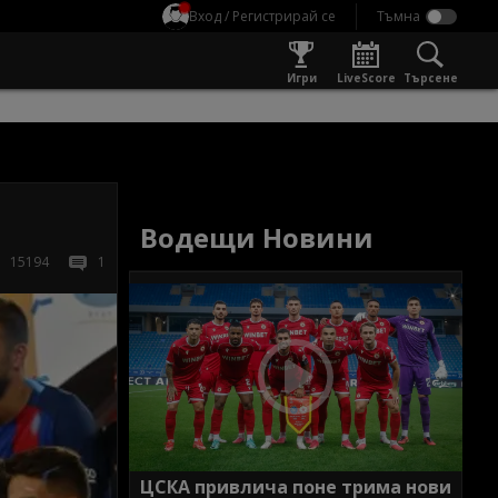
Вход / Регистрирай се
Игри
LiveScore
Търсене
Водещи Новини
15194
1
ЦСКА привлича поне трима нови