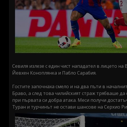
Севиля излезе с един чист нападател в лицето на 
Йевхен Коноплянка и Пабло Сарабия.
Гостите започнаха смело и на два пъти в началнит
Браво, а след това чилийският страж трябваше да 
при първата си добра атака. Меси получи достатъ
Туран и турчинът не остави шансове на Серхио Ри