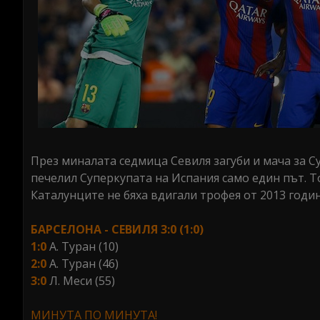
През миналата седмица Севиля загуби и мача за С
печелил Суперкупата на Испания само един път. То
Каталунците не бяха вдигали трофея от 2013 годин
БАРСЕЛОНА - СЕВИЛЯ 3:0 (1:0)
1:0
А. Туран (10)
2:0
А. Туран (46)
3:0
Л. Меси (55)
МИНУТА ПО МИНУТА!