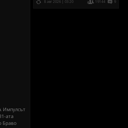
8 авг 2026 | 03:20
19144
9
а. Импулсът
31-ата
о Браво