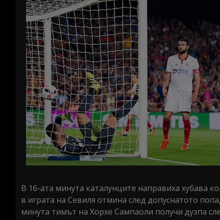
В 16-ата минута каталунците направиха хубава к
в играта на Севиля отмина след допуснатото попаде
минута тимът на Хорхе Сампаоли получи дузпа сле