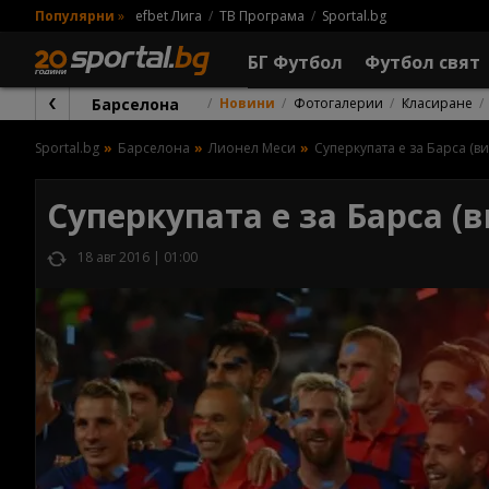
Популярни
»
efbet Лига
ТВ Програма
Sportal.bg
БГ Футбол
Футбол свят
Барселона
Новини
Фотогалерии
Класиране
Sportal.bg
Барселона
Лионел Меси
Суперкупата е за Барса (в
Суперкупата е за Барса (
18 авг 2016 | 01:00