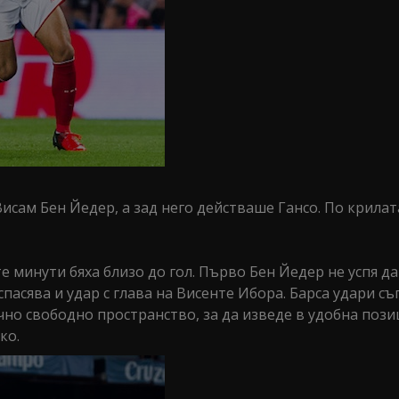
Висам Бен Йедер, а зад него действаше Гансо. По крилат
е минути бяха близо до гол. Първо Бен Йедер не успя д
спасява и удар с глава на Висенте Ибора. Барса удари с
чно свободно пространство, за да изведе в удобна пози
ко.