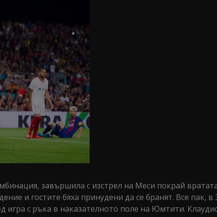
омбинация, завършила с изстрел на Меси покрай вратат
ние и гостите бяха принудени да се бранят. Все пак, в 
д игра с ръка в наказателното поле на Юмтити. Клауди