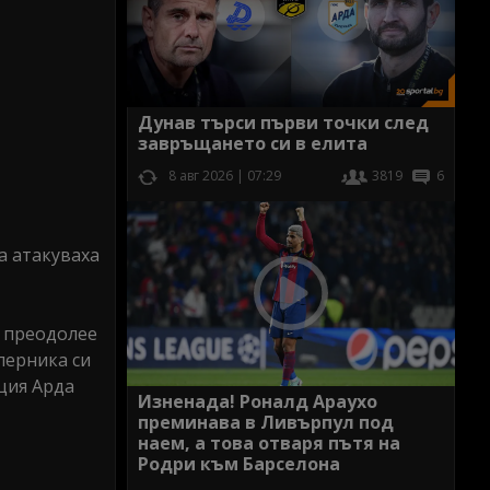
Дунав търси първи точки след
завръщането си в елита
8 авг 2026 | 07:29
3819
6
а атакуваха
а преодолее
ъперника си
ция Арда
Изненада! Роналд Араухо
преминава в Ливърпул под
наем, а това отваря пътя на
Родри към Барселона