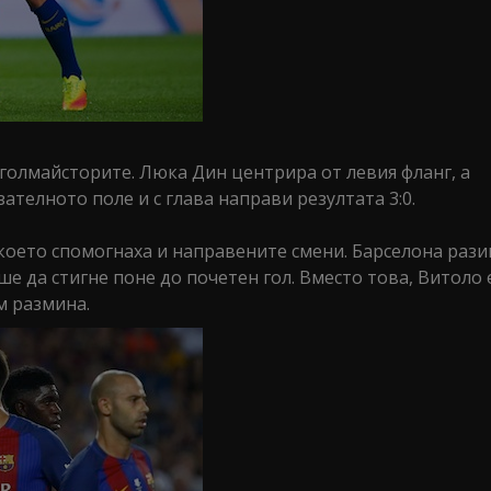
голмайсторите. Люка Дин центрира от левия фланг, а
телното поле и с глава направи резултата 3:0.
а което спомогнаха и направените смени. Барселона раз
ше да стигне поне до почетен гол. Вместо това, Витоло 
м размина.