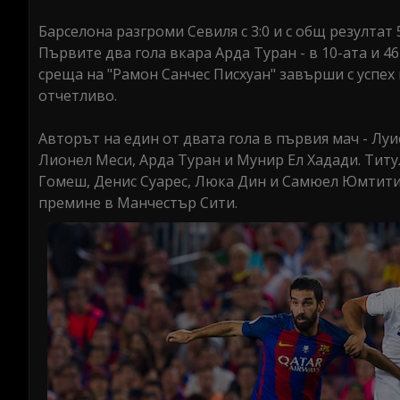
Барселона разгроми Севиля с 3:0 и с общ резултат 
Първите два гола вкара Арда Туран - в 10-ата и 4
среща на "Рамон Санчес Писхуан" завърши с успех 
отчетливо.
Авторът на един от двата гола в първия мач - Луис
Лионел Меси, Арда Туран и Мунир Ел Хадади. Титу
Гомеш, Денис Суарес, Люка Дин и Самюел Юмтити. 
премине в Манчестър Сити.