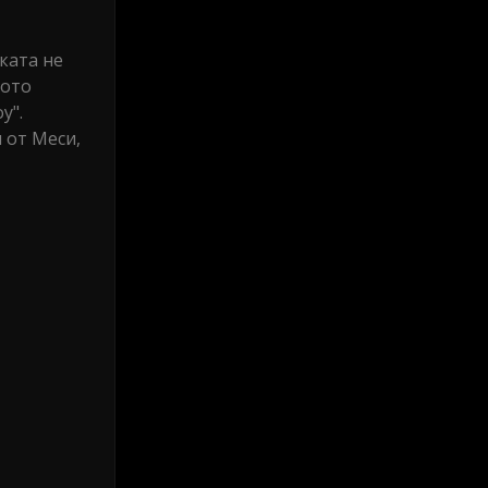
ката не
бото
у".
 от Меси,