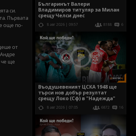
Българинът Валери
Владимиров титуляр за Милан
ята си.
срещу Челси днес
ата. Първата
8 авг 2026 | 09:57
8188
6
е още по-
одеше от
 Андре
 че ще
Въодушевеният ЦСКА 1948 ще
търси нов добър резултат
срещу Локо (Сф) в "Надежда"
8 авг 2026 | 07:05
6872
16