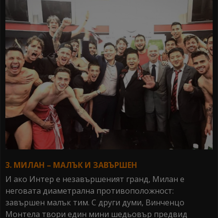
3. МИЛАН – МАЛЪК И ЗАВЪРШЕН
И ако Интер е незавършеният гранд, Милан е
неговата диаметрална противоположност:
завършен малък тим. С други думи, Винченцо
Монтела твори един мини шедьовър предвид