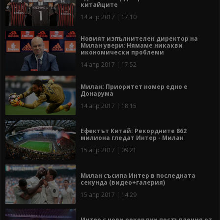
китайците
14 апр 2017 | 17:10
Новият изпълнителен директор на
Милан увери: Нямаме никакви
икономически проблеми
14 апр 2017 | 17:52
Милан: Приоритет номер едно е
Донарума
14 апр 2017 | 18:15
Ефектът Китай: Рекордните 862
милиона гледат Интер - Милан
15 апр 2017 | 09:21
Милан съсипа Интер в последната
секунда (видео+галерия)
15 апр 2017 | 14:29
Интер с нови рекордни постъпления от