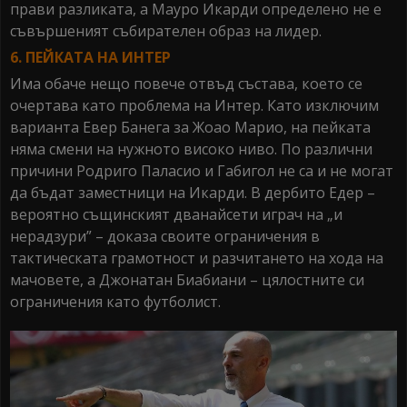
прави разликата, а Мауро Икарди определено не е
съвършеният събирателен образ на лидер.
6. ПЕЙКАТА НА ИНТЕР
Има обаче нещо повече отвъд състава, което се
очертава като проблема на Интер. Като изключим
варианта Евер Банега за Жоао Марио, на пейката
няма смени на нужното високо ниво. По различни
причини Родриго Паласио и Габигол не са и не могат
да бъдат заместници на Икарди. В дербито Едер –
вероятно същинският дванайсети играч на „и
нерадзури” – доказа своите ограничения в
тактическата грамотност и разчитането на хода на
мачовете, а Джонатан Биабиани – цялостните си
ограничения като футболист.