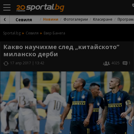
Севиля
Новини
Фотогалерии
Класиране
Програм
Sportal.bg
Севиля
Евер Банега
Какво научихме след „китайското”
миланско дерби
17 апр 2017 | 13:42
4025
1