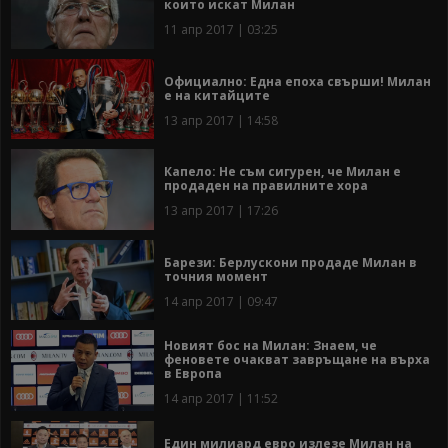
които искат Милан
11 апр 2017 | 03:25
Официално: Една епоха свърши! Милан
е на китайците
13 апр 2017 | 14:58
Капело: Не съм сигурен, че Милан е
продаден на правилните хора
13 апр 2017 | 17:26
Барези: Берлускони продаде Милан в
точния момент
14 апр 2017 | 09:47
Новият бос на Милан: Знаем, че
феновете очакват завръщане на върха
в Европа
14 апр 2017 | 11:52
Един милиард евро излезе Милан на