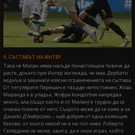
5. СЪСТАВЪТ НА ИНТЕР
Така че Милан няма накъде понастоящем повече да
расте, докато при Интер изглежда, че има. Дербито
веднъж и завинаги изясни ограниченията на състава.
От титулярите Перишич е твърде непостоянен, Жоао
Миранда е в упадък, Жофри Кондогбия напредва
много, ала (също както и от Милан) е трудно да се
очаква повече от него. Същото може да се каже и за
Данило Д’Амброзио – най-добрия от една колекция
бекове, от които никой не е на топ ниво. Роберто
Галярдини не може, засега, да е онзи играч, който