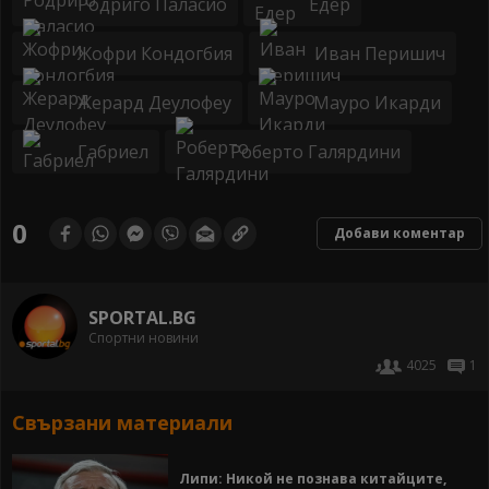
Родриго Паласио
Едер
Жофри Кондогбия
Иван Перишич
Жерард Деулофеу
Мауро Икарди
Габриел
Роберто Галярдини
0
Добави коментар
SPORTAL.BG
Спортни новини
4025
1
Свързани материали
Липи: Никой не познава китайците,