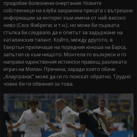
придобие болезнени очертания. Новите
собственици на клуба захраниха пресата с вътрешни
информации за интерес към имена от най-високо
ниво (Сеск Фабрегас и т.н.), но може би първата
стъпка би следвало да е опитът за задържане на
каталанския талант. Който, между другото, в
Евертън приличаше на поредния юноша на Барса,
запътил се към нищото. Монтела го възкреси и го
направи единствения истински правещ разликата
играч на Милан. Причина, заради която обаче
„блаугранас” може да си го поискат обратно. Трудно
човек би ги обвинил за това.