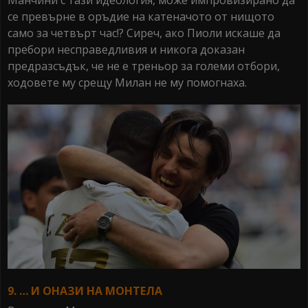
се превърне в оръдие на катеначото от нищото
само за четвърт час!? Сиреч, ако Пиоли искаше да
пребори несправедливия и никога доказан
предразсъдък, че не е треньор за големи отбори,
ходовете му срещу Милан не му помогнаха.
9. … И ОНАЗИ НА МОНТЕЛА