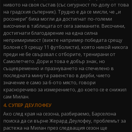
нивото на своя състав (със сигурност по-долу от това
на градския съперник). Трудно е да се мисли, че „и
росонери” биха могли да достигнат по-големи
височини в таблицата от сега заеманите. Височини,
достигнати благодарение на една силна
непримиримост (вижте например победата срещу
Болоня с 9 срещу 11 футболисти), която никой никога
преди не бе свързвал с отборите, тренирани от
Самолетчето. Дори и това е добър знак, но
същевременно и празнуването на спечелено в
последната минута равенство в дерби, чието
значение е само за 6-ото място, говори
красноречиво за измерението, до което се е снижил
сам Милан.
4. СУПЕР ДЕУЛОФЕУ
Ако след края на сезона, разбираемо, Барселона
поиска да си върне Жерард Деулофеу, проблемът за
растежа на Милан през следващия сезон ще