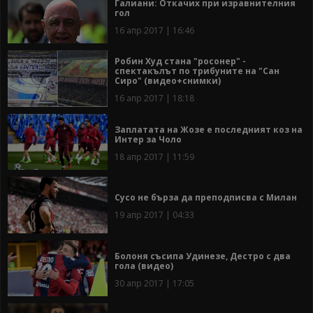
Галиани: Откачих при изравнителния
гол
16 апр 2017 | 16:46
Робин Худ стана "росонер" -
спектакълът по трибуните на "Сан
Сиро" (видео+снимки)
16 апр 2017 | 18:18
Заплатата на Жозе е последният коз на
Интер за Чоло
18 апр 2017 | 11:59
Сусо не бърза да преподписва с Милан
19 апр 2017 | 04:33
Болоня съсипа Удинезе, Дестро с два
гола (видео)
30 апр 2017 | 17:05