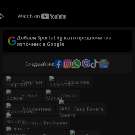
Добави Sportal.bg като предпочитан
източник в Google
Следвай ни:
Евертън
Барселона
Болоня
Милан
Фиорентина
Евер Банега
Жонатан Биабиани