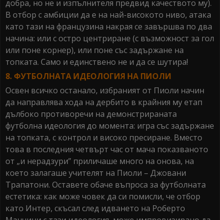
добра, но не и изпълнителя предвид качеството му).
В отбор с амбиции да е на най-високото ниво, атака
като тази на французина накрая се завършва по два
начина: или с остро центриране (с възможност за гол
или поне корнер), или поне със задържане на
топката. Само и единствено не и да се шутира!
8. ФУТБОЛНАТА ИДЕОЛОГИЯ НА ПИОЛИ
Освен всичко останало, избраният от Пиоли начин
да направлява хода на дербито в крайния му етап
дълбоко противоречи на демонстрираната
футболна идеология до момента: игра със задържане
на топката, с контрол и високо пресиране. Вместо
това в последния четвърт час от мача показваното
от „и нерадзури” приличаше много на онова, на
което залагаше учителят на Пиоли – Джовани
Трапатони. Оставете обаче въпроса за футболната
естетика: как може човек да си помисли, че отбор
като Интер, скъсал след идването на Роберто
Манчини с тази идеология, може импровизирано да