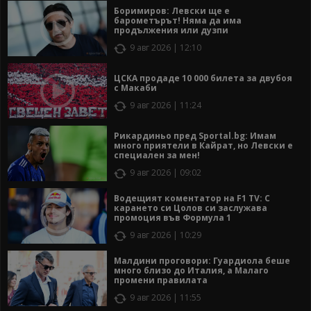
Боримиров: Левски ще е
барометърът! Няма да има
продължения или дузпи
9 авг 2026 | 12:10
ЦСКА продаде 10 000 билета за двубоя
с Макаби
9 авг 2026 | 11:24
Рикардиньо пред Sportal.bg: Имам
много приятели в Кайрат, но Левски е
специален за мен!
9 авг 2026 | 09:02
Водещият коментатор на F1 TV: С
карането си Цолов си заслужава
промоция във Формула 1
9 авг 2026 | 10:29
Малдини проговори: Гуардиола беше
много близо до Италия, а Малаго
промени правилата
9 авг 2026 | 11:55