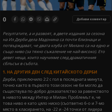
0
Добави коментар
Резултатите, а и развоят, в двете издания за сезона
на Ил Дeрби дела Мадонина са почти близнаци и
потвърждават, че двата клуба от Милано са на едно и
също ниво (за тяхно съжаление не най-високо). Ето
девет неща, които научихме след драматичния
сблъсък в събота.
1. НА ДРУГИЯ ДЕН СЛЕД КИТАЙСКОТО ДЕРБИ
Дерби, приключило 2:2 с гол в последната минута,
точно както в първото този сезон: не би могло да
съществува по-добро доказателство за равенството
в нивото между Интер и Милан. Проблемът е, че
това ниво е като цяло ниско (съответно 6-о и 7-мо
място в класирането, на -22 и -24 точки от лидера