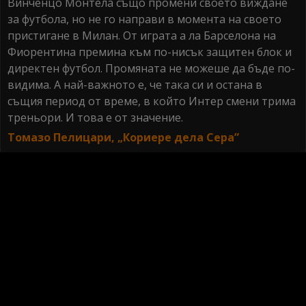
Винченцо Монтела също промени своето виждане
за футбола, но не го направи в момента на своето
пристигане в Милан. От играта а ла Барселона на
Фиорентина премина към по-нисък защитен блок и
директен футбол. Промяната не можеше да бъде по-
видима. А най-важното е, че така си и остана в
същия период от време, в който Интер смени трима
треньори. И това е от значение.
Томазо Пелицари, „Кориере дела Сера”