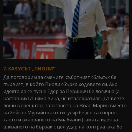
7. КАЗУСЪТ „ПИОЛИ”
Да поговорим за смените: съботният сблъсък бе
първият, в който Пиоли сбърка ходовете си. Ако
идеята да се пусне Едер за Перишич бе логична (а
наставникът няма вина, че италобразилецът влезе
лошо в срещата), залагането на Жоао Марио вместо
на Хейсон Мурийо като титуляр бе доста спорно,
както и вкарването на Биабиани (самата идея за
влизането на бързак с цел удар на контраатака бе