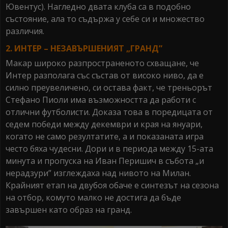
Ювентус). Нагледно двата клуба са в подобно
състояние, ала то съдържа у себе си и множество
различия.
2. ИНТЕР – НЕЗАВЪРШЕНИЯТ „ГРАНД”
Макар широко разпространеното схващане, че
Интер разполага със състав от високо ниво, да е
силно преувеличено, си остава факт, че треньорът
Стефано Пиоли има възможността да работи с
отлични футболисти. Доказа това в поредицата от
седем победи между декември и края на януари,
когато не само резултатите, а и показаната игра
често бяха чудесни. Дори и в периода между 15-ата
минута и пропуска на Иван Перишич в събота „и
нерадзури” изглеждаха над нивото на Милан.
Крайният етап на двубоя обаче е синтезът на сезона
на отбор, комуто малко не достига да бъде
завършен като образ на гранд.