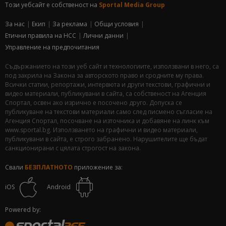
Този уебсайт е собственост на
Sportal Media Group
За нас
Екип
За рекламa
Общи условия
Етични правила на НСС
Лични данни
Управление на предпочитания
Съдържанието на този уеб сайт и технологиите, използвани в него, са
под закрила на Закона за авторското право и сродните му права.
Всички статии, репортажи, интервюта и други текстови, графични и
видео материали, публикувани в сайта, са собственост на Агенция
Спортал, освен ако изрично е посочено друго. Допуска се
публикуване на текстови материали само след писмено съгласие на
Агенция Спортал, посочване на източника и добавяне на линк към
www.sportal.bg. Използването на графични и видео материали,
публикувани в сайта, е строго забранено. Нарушителите ще бъдат
санкционирани с цялата строгост на закона.
Свали
БЕЗПЛАТНОТО
приложение за:
iOS
Android
Powered by: