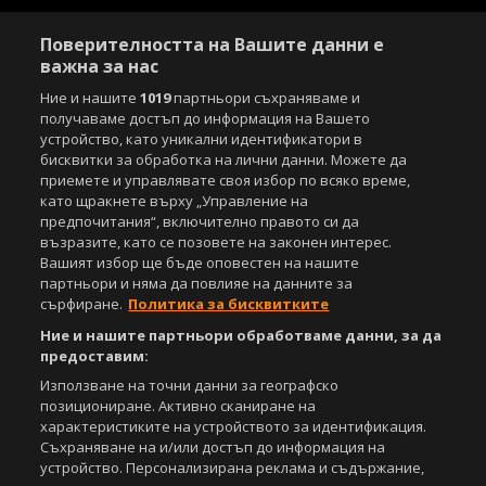
Поверителността на Вашите данни е
важна за нас
Ние и нашите
1019
партньори съхраняваме и
получаваме достъп до информация на Вашето
устройство, като уникални идентификатори в
бисквитки за обработка на лични данни. Можете да
приемете и управлявате своя избор по всяко време,
като щракнете върху „Управление на
предпочитания“, включително правото си да
възразите, като се позовете на законен интерес.
Вашият избор ще бъде оповестен на нашите
партньори и няма да повлияе на данните за
сърфиране.
Политика за бисквитките
Ние и нашите партньори обработваме данни, за да
предоставим:
Използване на точни данни за географско
позициониране. Активно сканиране на
характеристиките на устройството за идентификация.
Съхраняване на и/или достъп до информация на
устройство. Персонализирана реклама и съдържание,