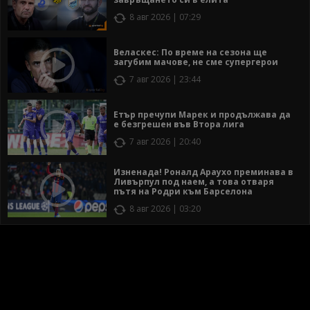
8 авг 2026 | 07:29
Веласкес: По време на сезона ще
загубим мачове, не сме супергерои
7 авг 2026 | 23:44
Етър пречупи Марек и продължава да
е безгрешен във Втора лига
7 авг 2026 | 20:40
Изненада! Роналд Араухо преминава в
Ливърпул под наем, а това отваря
пътя на Родри към Барселона
8 авг 2026 | 03:20