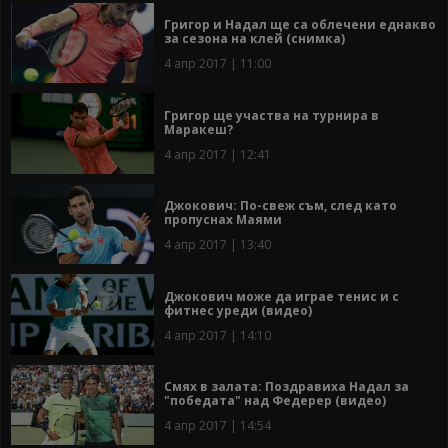
Григор и Надал ще са облечени еднакво
за сезона на клей (снимка)
4 апр 2017 | 11:00
Григор ще участва на турнира в
Маракеш?
4 апр 2017 | 12:41
Джокович: По-свеж съм, след като
пропуснах Маями
4 апр 2017 | 13:40
Джокович може да играе тенис и с
фитнес уреди (видео)
4 апр 2017 | 14:10
Смях в залата: Поздравиха Надал за
"победата" над Федерер (видео)
4 апр 2017 | 14:54