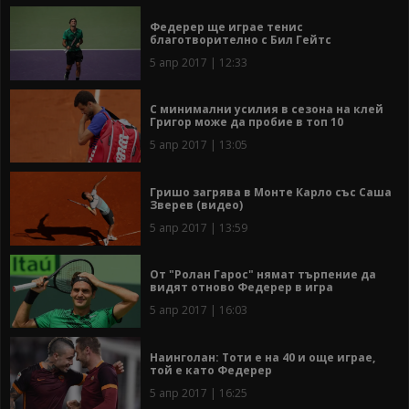
Федерер ще играе тенис
благотворително с Бил Гейтс
5 апр 2017 | 12:33
С минимални усилия в сезона на клей
Григор може да пробие в топ 10
5 апр 2017 | 13:05
Гришо загрява в Монте Карло със Саша
Зверев (видео)
5 апр 2017 | 13:59
От "Ролан Гарос" нямат търпение да
видят отново Федерер в игра
5 апр 2017 | 16:03
Наинголан: Тоти е на 40 и още играе,
той е като Федерер
5 апр 2017 | 16:25