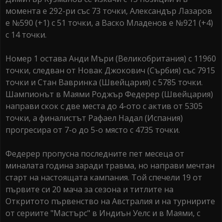
момента е 292-ри със 73 точки, Александър Лазаров
е №590 (+1) с 51 точки, а Васко Младенов е №921 (+4)
с 14 точки.
Номер 1 остава Анди Мъри (Великобритания) с 11960
точки, следван от Новак Джокович (Сърбия) със 7915
точки и Стан Вавринка (Швейцария) с 5785 точки.
Шампионът в Маями Роджър Федерер (Швейцария)
направи скок с две места до 4-ото с актив от 5305
точки, а финалистът Рафаел Надал (Испания)
прогресира от 7-о до 5-о място с 4735 точки.
Федерер пропусна последните пет месеца от
миналата година заради травма, но направи мечтан
старт на настоящата кампания. Той спечели 19 от
първите си 20 мача за сезона и титлите на
Откритото първенство на Австралия и на турнирите
от сериите "Мастърс" в Индиън Уелс и в Маями, с