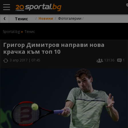
Тенис
Новини
Фотогалерии
Sportal.bg
Тенис
Григор Димитров направи нова
крачка към топ 10
3 апр 2017 | 07:45
13136
1