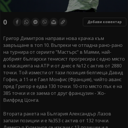
0
Добави коментар
Григор Димитров направи нова крачка към
завръщане в топ 10. Въпреки че отпадна рано-рано
на турнира от сериите "Мастърс" в Маями, най-
добрият български тенисист прогресира с едно място
в класацията на АТР и от днес е №12 с актив от 2880
точки. Той измести от тази позиция белгиеца Давид
Гофен, а 11-и е Гаел Монфис (Франция), чийто аванс
пред Григор е едва 130 точки. 10-ото място пък е на
385 точки и се заема от друг французин - Жо-
Вилфред Цонга.
Втората ракета на България Александър Лазов
запази позиции и е №353 с актив от 132 точки.
Димитър Кузманов се изкачи с 13 позиции и в