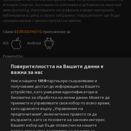
Агенция Спортал, посочване на източника и добавяне на линк към
www.sportal.bg. Използването на графични и видео материали,
публикувани в сайта, е строго забранено. Нарушителите ще бъдат
санкционирани с цялата строгост на закона.
Свали
БЕЗПЛАТНОТО
приложение за:
iOS
Android
Powered by:
Поверителността на Вашите данни е
важна за нас
Ние и нашите
1019
партньори съхраняваме и
получаваме достъп до информация на Вашето
устройство, като уникални идентификатори в
бисквитки за обработка на лични данни. Можете да
приемете и управлявате своя избор по всяко време,
като щракнете върху „Управление на
предпочитания“, включително правото си да
възразите, като се позовете на законен интерес.
Вашият избор ще бъде оповестен на нашите
партньори и няма да повлияе на данните за