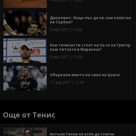
Джокович: Защо пък да не съм капитан
на Сърбия?
9 апр 2017 | 14:28
Кои тенисисти стоят на пътя на Григор
към титлата в Маракеш?
9 апр 2017 | 15:26
Объркали името на сина на Цонга
17 апр 2017 | 11:47
Още от Тенис
Антъни Генов не успя да стигне