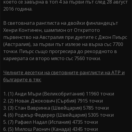
което се завърна в топ 4 за първи път след 28 август
2016 година.
В световната ранглиста на двойки финландецът
Хенри Континен, шампион от Откритото
първенство на Австралия при дуетите с Джон Пиърс
(Австралия), за първи път излезе на върха със 7700
точки. Пиърс също прогресира до рекордното в
кариерата си второ място със 7560 точки.
Челните десетки на световните ранглисти на АТР и
българите в тях:
1. (1) Анди Мъри (Великобритания) 11960 точки
2. (2) Новак Джокович (Сърбия) 7915 точки
3. (3) Стан Вавринка (Швейцария) 5785 точки
4. (6) Роджър Федерер (Швейцария) 5305 точки
5. (7) Рафаел Надал (Испания) 4735 точки
6. (5) Милош Раонич (Канада) 4345 точки