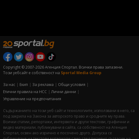
Copyright © 2007-2026 Агенция Спортал. Всички права запазени.
Този уебсайт е собственост на
Sportal Media Group
За нас
Екип
За рекламa
Общи условия
Етични правила на НСС
Лични данни
Управление на предпочитания
Съдържанието на този уеб сайт и технологиите, използвани в него, са
под закрила на Закона за авторското право и сродните му права.
Всички статии, репортажи, интервюта и други текстови, графични и
видео материали, публикувани в сайта, са собственост на Агенция
Спортал, освен ако изрично е посочено друго. Допуска се
публикуване на текстови материали само след писмено съгласие на