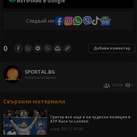
източник в Google
Следвай ни:
0
Добави коментар
SPORTAL.BG
Спортни новини
13136
1
Свързани материали
Григор все още е на чудесна позиция в
АТР Race to London
4 апр 2017 | 09:38