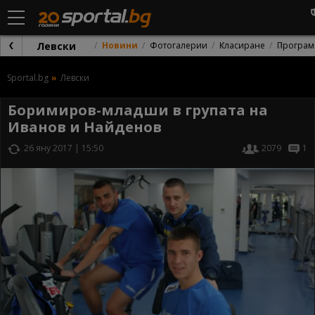
Левски
Новини
Фотогалерии
Класиране
Програм
Sportal.bg
Левски
Боримиров-младши в групата на
Иванов и Найденов
26 яну 2017 | 15:50
2079
1