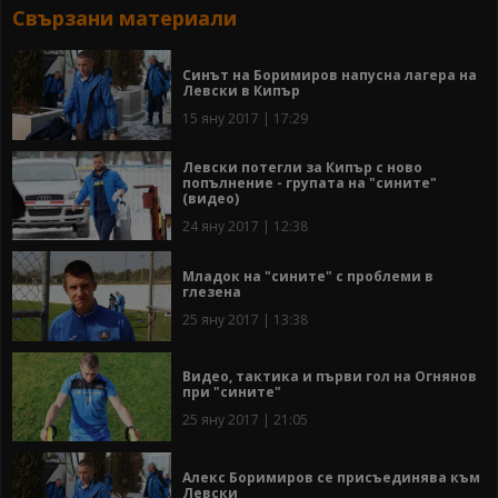
Свързани материали
Синът на Боримиров напусна лагера на
Левски в Кипър
15 яну 2017 | 17:29
Левски потегли за Кипър с ново
попълнение - групата на "сините"
(видео)
24 яну 2017 | 12:38
Младок на "сините" с проблеми в
глезена
25 яну 2017 | 13:38
Видео, тактика и първи гол на Огнянов
при "сините"
25 яну 2017 | 21:05
Алекс Боримиров се присъединява към
Левски