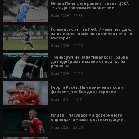
Иняки Пеня след равенството с ЦСКА
1948: Да запазим спокойствие
6 авг 2026 | 03:58
Голмайсторът за ПАО: Имаме пет дни,
за да изглеждаме по различен начин в
България
6 авг 2026 | 03:35
Треньорът на Панатинайкос: Трябва
да подобрим по малко от всичко за
реванша
6 авг 2026 | 02:33
Георги Русев: Няма значение кой е
фаворит, трябва да се гордеем
6 авг 2026 | 00:01
Илиев: Гласуваха ми доверие и го
оправдах, имахме много ситуации
5 авг 2026 | 23:59