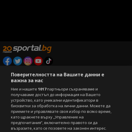
Copyright © 2007-2026 Агенция Спортал. Всички права запазени.
Поверителността на Вашите данни е
Този уебсайт е собственост на
Sportal Media Group
важна за нас
За нас
Екип
За рекламa
Общи условия
Ние и нашите
1017
партньори съхраняваме и
Етични правила на НСС
Лични данни
получаваме достъп до информация на Вашето
устройство, като уникални идентификатори в
Управление на предпочитания
бисквитки за обработка на лични данни. Можете да
приемете и управлявате своя избор по всяко време,
Съдържанието на този уеб сайт и технологиите, използвани в него, са
като щракнете върху „Управление на
под закрила на Закона за авторското право и сродните му права.
предпочитания“, включително правото си да
Всички статии, репортажи, интервюта и други текстови, графични и
видео материали, публикувани в сайта, са собственост на Агенция
възразите, като се позовете на законен интерес.