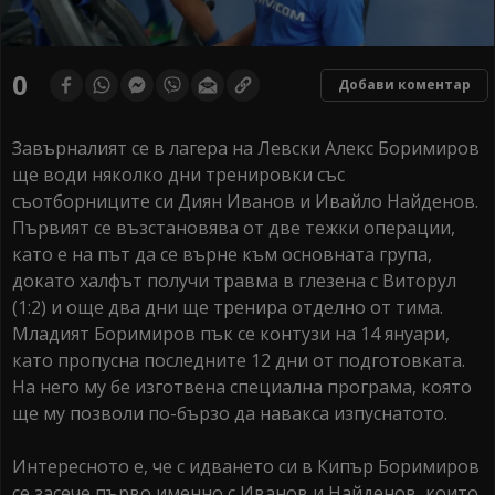
0
Добави коментар
Завърналият се в лагера на Левски Алекс Боримиров
ще води няколко дни тренировки със
съотборниците си Диян Иванов и Ивайло Найденов.
Първият се възстановява от две тежки операции,
като е на път да се върне към основната група,
докато халфът получи травма в глезена с Виторул
(1:2) и още два дни ще тренира отделно от тима.
Младият Боримиров пък се контузи на 14 януари,
като пропусна последните 12 дни от подготовката.
На него му бе изготвена специална програма, която
ще му позволи по-бързо да навакса изпуснатото.
Интересното е, че с идването си в Кипър Боримиров
се засече първо именно с Иванов и Найденов, които