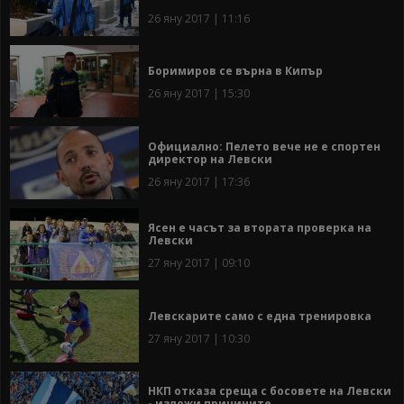
26 яну 2017 | 11:16
Боримиров се върна в Кипър
26 яну 2017 | 15:30
Официално: Пелето вече не е спортен
директор на Левски
26 яну 2017 | 17:36
Ясен е часът за втората проверка на
Левски
27 яну 2017 | 09:10
Левскарите само с една тренировка
27 яну 2017 | 10:30
НКП отказа среща с босовете на Левски
- изложи причините