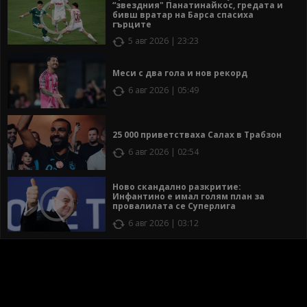
“звездния" Панатинайкос, гредата и
бивш вратар на Барса спасиха
гърците
5 авг 2026 | 23:23
Меси с два гола и нов рекорд
6 авг 2026 | 05:49
25 000 приветстваха Салах в Трабзон
6 авг 2026 | 02:54
Ново скандално разкритие:
Инфантино е имал голям план за
провалилата се Суперлига
6 авг 2026 | 03:12