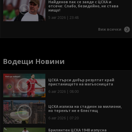
Найденов пак се заяде с ЦСКА и
отсече: Слабо, безидейно, не става
нищо!
5 авг 2026 | 23:48
Виж всички
Водещи Новини
ЦСКА търси добър резултат край
пристанището на магьосницата
6 авг 2026 | 08:00
ЦСКА излиза на стадион за милиони,
но теренът не е блестящ
6 авг 2026 | 07:20
Брилянтен ЦСКА 1948 изпусна