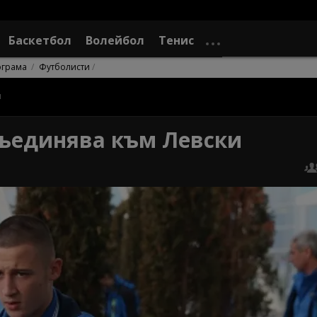
Баскетбол
Волейбол
Тенис
ограма
Футболисти
и
съединява към Левски