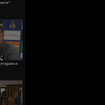
ните"
ългария и