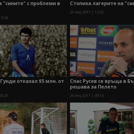
 "сините" с проблеми в
Стопиха лагерите на "си
25 яну 2017 | 13:52
13:38
 Гунди отказал $5 млн. от
Спас Русев се връща в Б
решава за Пелето
03:25
26 яну 2017 | 09:13