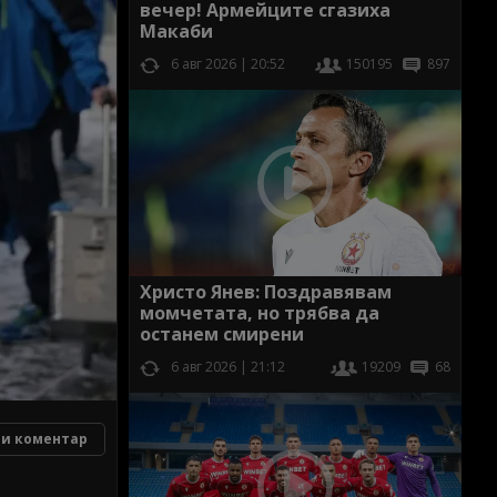
вечер! Армейците сгазиха
Макаби
6 авг 2026 | 20:52
150195
897
Христо Янев: Поздравявам
момчетата, но трябва да
останем смирени
6 авг 2026 | 21:12
19209
68
и коментар