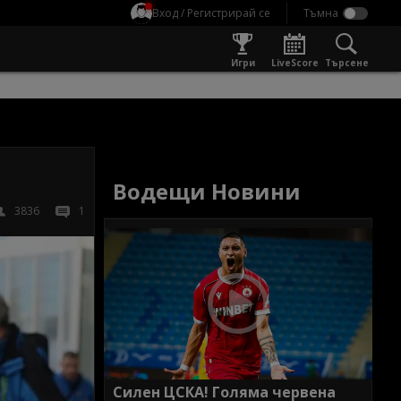
Вход / Регистрирай се
Игри
LiveScore
Търсене
Водещи Новини
3836
1
Силен ЦСКА! Голяма червена