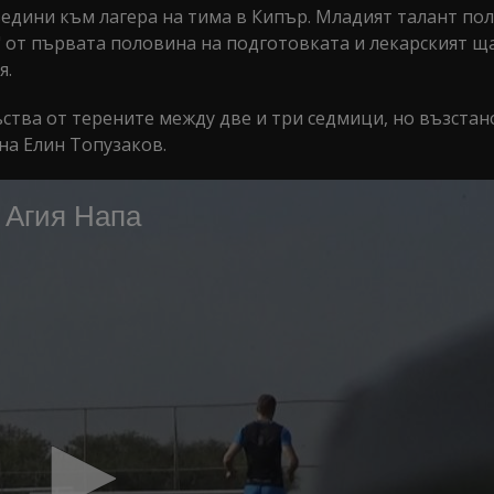
дини към лагера на тима в Кипър. Младият талант по
" от първата половина на подготовката и лекарският щ
я.
ства от терените между две и три седмици, но възста
на Елин Топузаков.