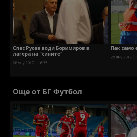
Спас Русев води Боримиров в
Пак само 
лагера на "сините"
28 яну 2017 | 
28 яну 2017 | 16:35
Още от БГ Футбол