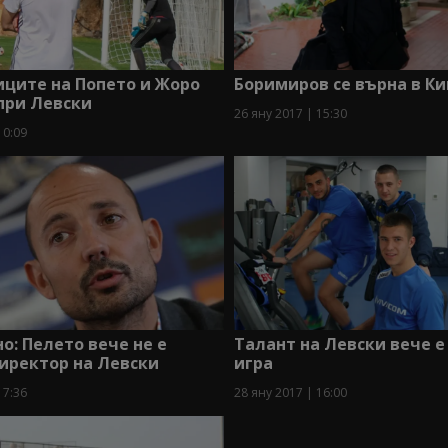
ците на Попето и Жоро
Боримиров се върна в К
при Левски
26 яну 2017 | 15:30
10:09
: Пелето вече не е
Талант на Левски вече е
иректор на Левски
игра
17:36
28 яну 2017 | 16:00