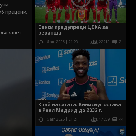
лучи
аб прецени,
Сенси предупреди ЦСКА за
новяването
реванша
6 авг 2026 | 21:23
22912
21
Край на сагата: Винисиус остава
в Реал Мадрид до 2032 г.
6 авг 2026 | 21:21
17059
44