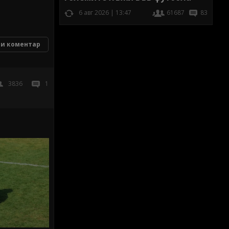
6 авг 2026 | 13:47
61687
83
и коментар
3836
1