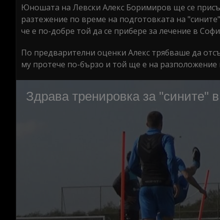
Юношата на Левски Алекс Боримиров ще се присъе
разтежение по време на подготовката на "сините
че е по-добре той да се прибере за лечение в Софи
По предварителни оценки Алекс трябваше да отсъ
му протече по-бързо и той ще е на разположение 