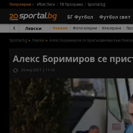
Популярни
»
efbet Лига
ТВ Програма
Sportal.bg
БГ Футбол
Футбол свят
Левски
Новини
Фотогалерии
Класиране
Пр
Sportal.bg
Левски
Алекс Боримиров се присъединява към Левск
Алекс Боримиров се при
26 яну 2017 | 11:16