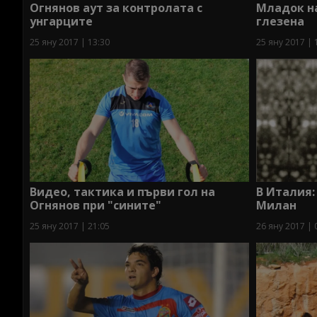
Огнянов аут за контролата с
Младок на
унгарците
глезена
25 яну 2017 | 13:30
25 яну 2017 | 
Видео, тактика и първи гол на
В Италия:
Огнянов при "сините"
Милан
25 яну 2017 | 21:05
26 яну 2017 | 