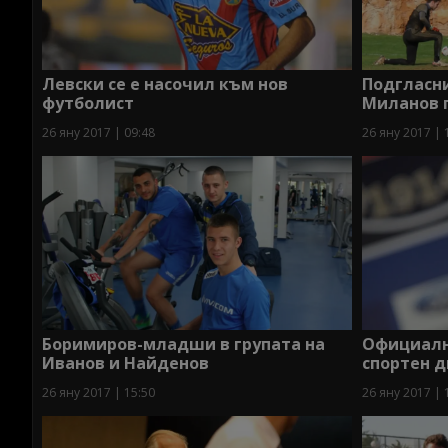
Левски се е насочил към нов
Подгласни
футболист
Миланов 
26 яну 2017 | 09:48
26 яну 2017 | 
Боримиров-младши в групата на
Официално
Иванов и Найденов
спортен д
26 яну 2017 | 15:50
26 яну 2017 | 