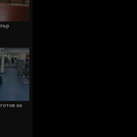
ипър
 готов за