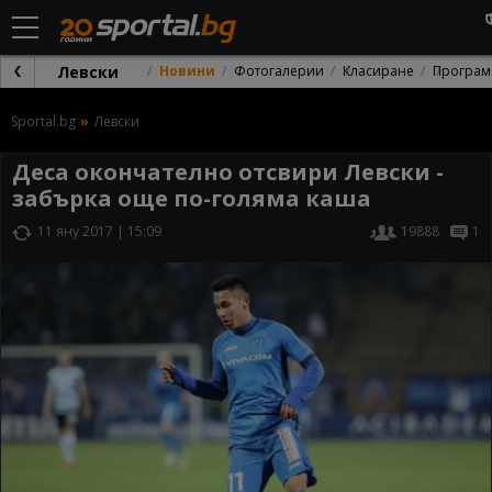
Левски
Новини
Фотогалерии
Класиране
Програм
Sportal.bg
Левски
Деса окончателно отсвири Левски -
забърка още по-голяма каша
11 яну 2017 | 15:09
19888
1