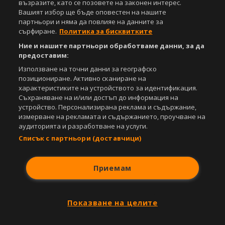
възразите, като се позовете на законен интерес.
Съдържанието на този уеб сайт и технологиите, използвани в него, са
Вашият избор ще бъде оповестен на нашите
под закрила на Закона за авторското право и сродните му права.
партньори и няма да повлияе на данните за
Всички статии, репортажи, интервюта и други текстови, графични и
сърфиране.
Политика за бисквитките
видео материали, публикувани в сайта, са собственост на Агенция
Спортал, освен ако изрично е посочено друго. Допуска се
Ние и нашите партньори обработваме данни, за да
публикуване на текстови материали само след писмено съгласие на
предоставим:
Агенция Спортал, посочване на източника и добавяне на линк към
Използване на точни данни за географско
www.sportal.bg. Използването на графични и видео материали,
позициониране. Активно сканиране на
публикувани в сайта, е строго забранено. Нарушителите ще бъдат
санкционирани с цялата строгост на закона.
характеристиките на устройството за идентификация.
Съхраняване на и/или достъп до информация на
Свали
устройство. Персонализирана реклама и съдържание,
БЕЗПЛАТНОТО
приложение за:
измерване на рекламата и съдържанието, проучване на
аудиторията и разработване на услуги.
iOS
Android
Списък с партньори (доставчици)
Powered by:
Приемам
Показване на целите