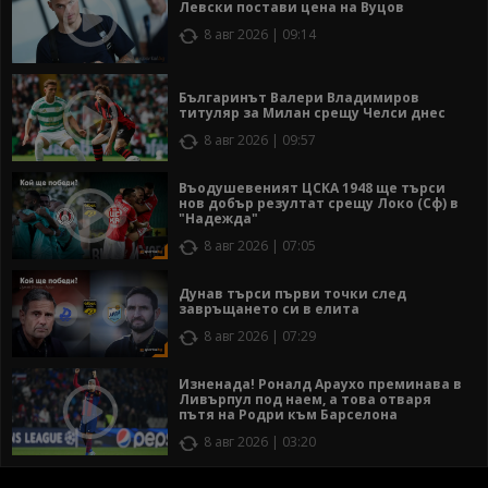
Левски постави цена на Вуцов
8 авг 2026 | 09:14
Българинът Валери Владимиров
титуляр за Милан срещу Челси днес
8 авг 2026 | 09:57
Въодушевеният ЦСКА 1948 ще търси
нов добър резултат срещу Локо (Сф) в
"Надежда"
8 авг 2026 | 07:05
Дунав търси първи точки след
завръщането си в елита
8 авг 2026 | 07:29
Изненада! Роналд Араухо преминава в
Ливърпул под наем, а това отваря
пътя на Родри към Барселона
8 авг 2026 | 03:20