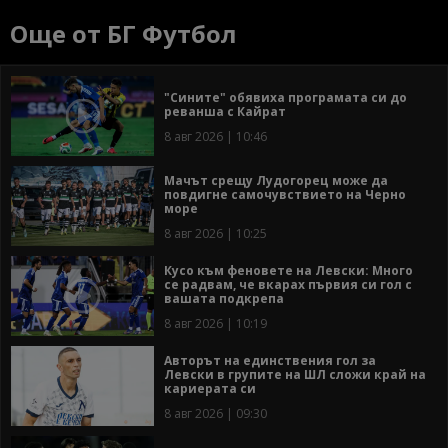
Още от БГ Футбол
"Сините" обявиха програмата си до
реванша с Кайрат
8 авг 2026 | 10:46
Мачът срещу Лудогорец може да
повдигне самочувствието на Черно
море
8 авг 2026 | 10:25
Кусо към феновете на Левски: Много
се радвам, че вкарах първия си гол с
вашата подкрепа
8 авг 2026 | 10:19
Авторът на единствения гол за
Левски в групите на ШЛ сложи край на
кариерата си
8 авг 2026 | 09:30