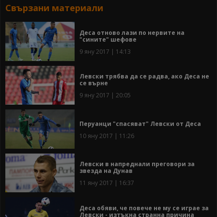
Свързани материали
Деса отново лази по нервите на
"сините" шефове
9 яну 2017 | 14:13
Левски трябва да се радва, ако Деса не
се върне
9 яну 2017 | 20:05
Перуанци "спасяват" Левски от Деса
10 яну 2017 | 11:26
Левски в напреднали преговори за
звезда на Дунав
11 яну 2017 | 16:37
Деса обяви, че повече не му се играе за
Левски - изтъкна странна причина