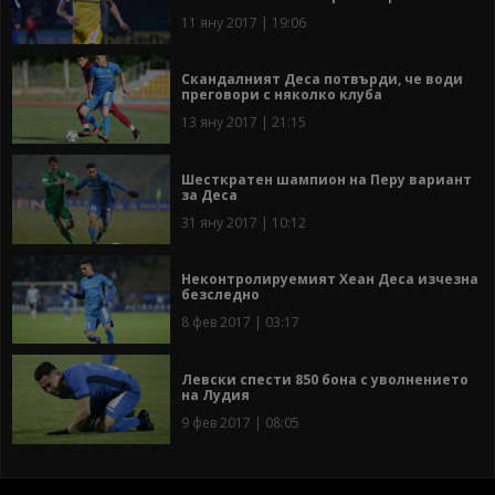
11 яну 2017 | 19:06
Скандалният Деса потвърди, че води
преговори с няколко клуба
13 яну 2017 | 21:15
Шесткратен шампион на Перу вариант
за Деса
31 яну 2017 | 10:12
Неконтролируемият Хеан Деса изчезна
безследно
8 фев 2017 | 03:17
Левски спести 850 бона с уволнението
на Лудия
9 фев 2017 | 08:05