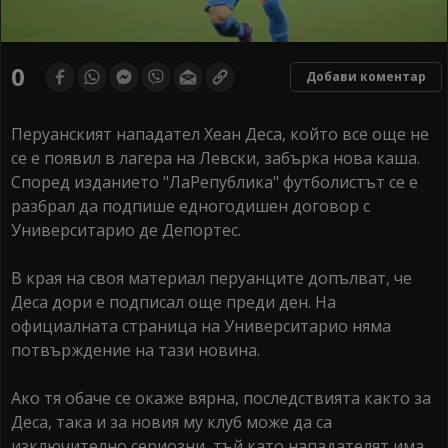
0
Добави коментар
Перуанският нападател Хеан Деса, който все още не
се е появил в лагера на Левски, забърка нова каша.
Според изданието "ЛаРепублика" футболистът се е
разбрал да подпише едногодишен договор с
Университарио де Депортес.
В края на своя материал перуанците допълват, че
Деса дори е подписал още преди ден. На
официалната страница на Университарио няма
потвърждение на тази новина.
Ако тя обаче се окаже вярна, последствията както за
Деса, така и за новия му клуб може да са
изключително сериозни, тъй като нападателят има