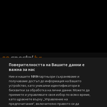
Поверителността на Вашите данни е
важна за нас
Ние и нашите
1019
партньори съхраняваме и
Copyright © 2007-2026 Агенция Спортал. Всички права запазени.
Този уебсайт е собственост на
получаваме достъп до информация на Вашето
Sportal Media Group
устройство, като уникални идентификатори в
За нас
бисквитки за обработка на лични данни. Можете да
Екип
За рекламa
Общи условия
приемете и управлявате своя избор по всяко време,
Етични правила на НСС
Лични данни
като щракнете върху „Управление на
Управление на предпочитания
предпочитания“, включително правото си да