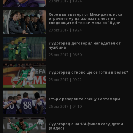
23 окт 2017 | 19:24
Херо във възторг от Мисиджан, иска
играчите му да излязат с чест от
следващите 4 тежки мача за 10 дни
23 окт 2017 | 19:24
Лудогорец договорил нападател от
чужбина
25 окт 2017 | 06:50
Лудогорец отново ще се готви в Белек?
25 окт 2017 | 09:22
Етър с резервите срещу Септември
26 окт 2017 | 04:10
Лудогорец е на 1/4-финал след дузпи
(видео)