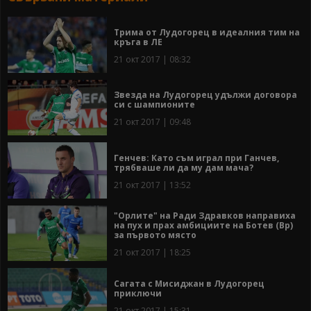
Трима от Лудогорец в идеалния тим на
кръга в ЛЕ
21 окт 2017 | 08:32
Звезда на Лудогорец удължи договора
си с шампионите
21 окт 2017 | 09:48
Генчев: Като съм играл при Ганчев,
трябваше ли да му дам мача?
21 окт 2017 | 13:52
"Орлите" на Ради Здравков направиха
на пух и прах амбициите на Ботев (Вр)
за първото място
21 окт 2017 | 18:25
Сагата с Мисиджан в Лудогорец
приключи
21 окт 2017 | 15:31