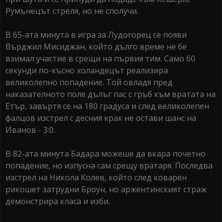
Румънецът стреля, но не сполучи.
В 65-ата минута в игра за Лудогорец се появи
Върджил Мисиджан, който дълго време не бе
взимал участие в срещи на първия тим. Само 60
секунди по-късно холандецът реализира
великолепно попадение. Той овладя пред
наказателното поле дълъг пас с гръб към вратата на
Етър, завъртя се на 180 градуса и след великолепен
фалцов изстрел с десния крак не остави шанс на
Иванов - 3:0.
В 82-ата минута Бадара можеше да вкара почетно
попадение, но изпусна сам срещу вратаря. Последва
изстрел на Никола Колев, който след коварен
рикошет затрудни Броун, но аржентинският страж
демонстрира класа и изби.