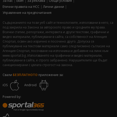
За нас
Екип
За рекламa
Общи условия
Етични правила на НСС
Лични данни
Управление на предпочитания
Съдържанието на този уеб сайт и технологиите, използвани в него, са
под закрила на Закона за авторското право и сродните му права.
Всички статии, репортажи, интервюта и други текстови, графични и
видео материали, публикувани в сайта, са собственост на Агенция
Спортал, освен ако изрично е посочено друго. Допуска се
публикуване на текстови материали само след писмено съгласие на
Агенция Спортал, посочване на източника и добавяне на линк към
www.sportal.bg. Използването на графични и видео материали,
публикувани в сайта, е строго забранено. Нарушителите ще бъдат
санкционирани с цялата строгост на закона.
Свали
БЕЗПЛАТНОТО
приложение за:
iOS
Android
Powered by: