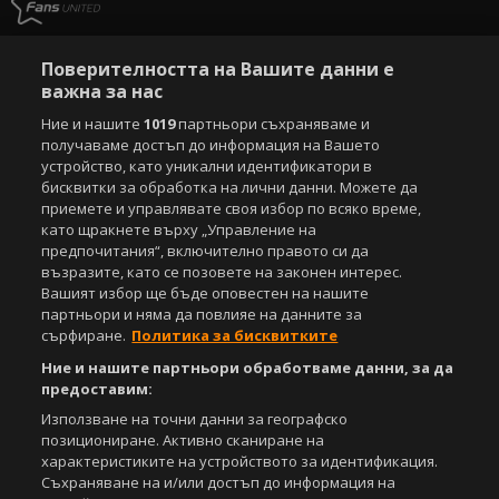
Поверителността на Вашите данни е
важна за нас
Ние и нашите
1019
партньори съхраняваме и
получаваме достъп до информация на Вашето
устройство, като уникални идентификатори в
бисквитки за обработка на лични данни. Можете да
приемете и управлявате своя избор по всяко време,
като щракнете върху „Управление на
предпочитания“, включително правото си да
възразите, като се позовете на законен интерес.
Вашият избор ще бъде оповестен на нашите
партньори и няма да повлияе на данните за
сърфиране.
Политика за бисквитките
Ние и нашите партньори обработваме данни, за да
предоставим:
Използване на точни данни за географско
позициониране. Активно сканиране на
характеристиките на устройството за идентификация.
Съхраняване на и/или достъп до информация на