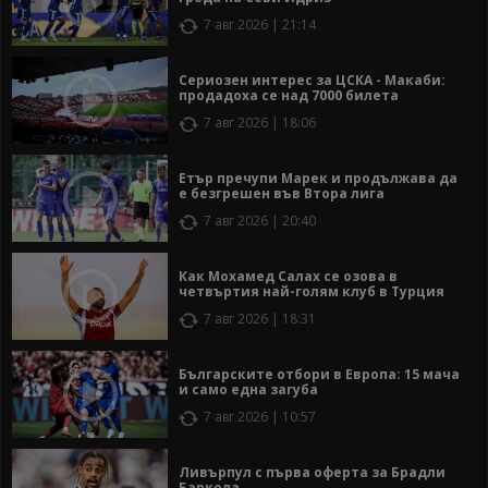
7 авг 2026 | 21:14
Сериозен интерес за ЦСКА - Макаби:
продадоха се над 7000 билета
7 авг 2026 | 18:06
Етър пречупи Марек и продължава да
е безгрешен във Втора лига
7 авг 2026 | 20:40
Как Мохамед Салах се озова в
четвъртия най-голям клуб в Турция
7 авг 2026 | 18:31
Българските отбори в Европа: 15 мача
и само една загуба
7 авг 2026 | 10:57
Ливърпул с първа оферта за Брадли
Баркола