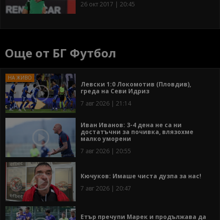
26 окт 2017 | 20:45
Още от БГ Футбол
Левски 1:0 Локомотив (Пловдив),
греда на Севи Идриз
7 авг 2026 | 21:14
Иван Иванов: 3-4 дена не са ни
достатъчни за почивка, влязохме
малко уморени
7 авг 2026 | 20:55
Кючуков: Имаше чиста дузпа за нас!
7 авг 2026 | 20:47
Етър пречупи Марек и продължава да