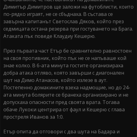
Димитър Димитров ще заложи на футоблисти, които
по-рядко играят, не се сбъднаха. В състава се
завърна капитанът Светослав Дяков, който през
седмицата остана резерва при гостуването на Брага.
Атаката пък поведе Клаудиу Кешерю.
През първата част Етър бе сравнително равностоен
на своя противник, който пък не се напъваше кой
знае колко. В 6-ата минута гостите организираха
добра атака отляво, която завърши с диагонален
шут на Димо Атанасов, който излезе в аут.
Постепенно домакините взеха надмощие, но до 24-
ата минута болярите се бранеха организирано и не
допускаха опасности пред своята врата. Тогава
обаче Лукоки центрира от фаул и Кешерю с глава
простреля Иванов за 1:0.
Етър опита да отговори с два шута на Бадара и