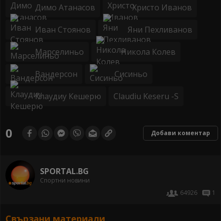
Димо Атанасов
Христо Иванов
Иван Стоянов
Яни Пехливанов
Марселиньо
Никола Колев
Вандерсон
Сисиньо
Клаудиу Кешерю
Claudiu Keseru -S
0
Добави коментар
SPORTAL.BG
Спортни новини
64926
1
Свързани материали