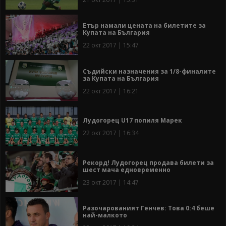
Етър намали цената на билетите за
Купата на България
22 окт 2017 | 15:47
Съдийски назначения за 1/8-финалите
за Купата на България
22 окт 2017 | 16:21
Лудогорец U17 попиля Марек
22 окт 2017 | 16:34
Рекорд! Лудогорец продава билети за
шест мача едновременно
23 окт 2017 | 14:47
Разочарованият Генчев: Това 0:4 беше
най-малкото