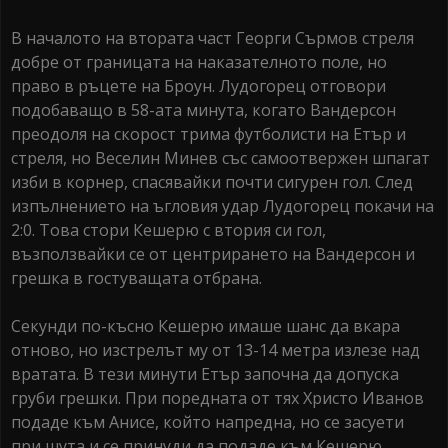
В началото на втората част Георги Сърмов стреля
добре от границата на наказателното поле, но
право в ръцете на Броун. Лудогорец отговори
подобаващо в 58-ата минута, когато Вандерсон
преодоля на скорост трима футболисти на Етър и
стреля, но Веселин Минев със самоотвержен шпагат
изби в корнер, спасявайки почти сигурен гол. След
изпълнението на ъгловия удар Лудогорец покачи на
2:0. Това стори Кешерю с втория си гол,
възползвайки се от центрирането на Вандерсон и
грешка в гостуващата отбрана.
Секунди по-късно Кешерю имаше шанс да вкара
отново, но изстрелът му от 13-14 метра излезе над
вратата. В тези минути Етър започна да допуска
груби грешки. При поредната от тях Христо Иванов
подаде към Анисе, който напредна, но се засуети
при шута и се принуди да подаде към Кешерю.