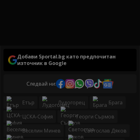
Добави Sportal.bg като предпочитан
източник в Google
Следвай ни:
Етър
Лудогорец
Брага
ЦСКА-София
Георги Сърмов
Веселин Минев
Светослав Дяков