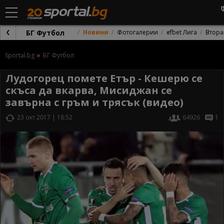
БГ Футбол
Новини
Фотогалерии
efbet Лига
Втора
Sportal.bg
БГ Футбол
Лудогорец помете Етър - Кешерю се
скъса да вкарва, Мисиджан се
завърна с гръм и трясък (видео)
23 окт 2017 | 18:52
64926
1