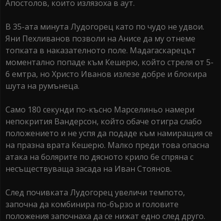
Апостолов, които излязоха в аут.
В 35-ата минута Лудогорец като по чудо не удвои.
Яни Пехливанов позволи на Анисе да му отнеме
топката в наказателното поле. Мадагаскарецът
моментално попаде към Кешерю, който стреля от 5-
6 емтра, но Христо Иванов излезе добре и блокира
шута на румънеца.
Само 180 секунди по-късно Марселиньо намери
непокрития Вандерсон, който обаче отигра слабо
положението и не успя да подаде към намиращия се
на празна врата Кешерю. Малко преди това опасна
атака на болярите по дясното крило бе спряна с
несъществуваща засада на Иван Стоянов.
След почивката Лудогорец увеличи темпото,
започна да комбинира по-бързо и головите
положения започнаха да се нижат едно след друго.