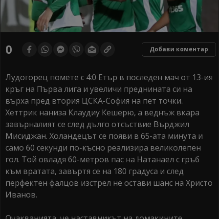
0
Добави коментар
Лудогорец помете с 4:0 Етър в последен мач от 13-ия
кръг на Първа лига и увеличи преднината си на
върха пред втория ЦСКА-София на пет точки.
Хеттрик наниза Клаудиу Кешерю, а веднъж вкара
завърналият се след дълго отсъствие Върджил
Мисиджан. Холандецът се появи в 65-ата минута и
само 60 секунди по-късно реализира великолепен
гол. Той овладя 60-метров пас на Натанаел с гръб
към вратата, завъртя се на 180 градуса и след
перфектен фалцов изстрел не остави шанс на Христо
Иванов.
Очакванията, че наставникът на домакините