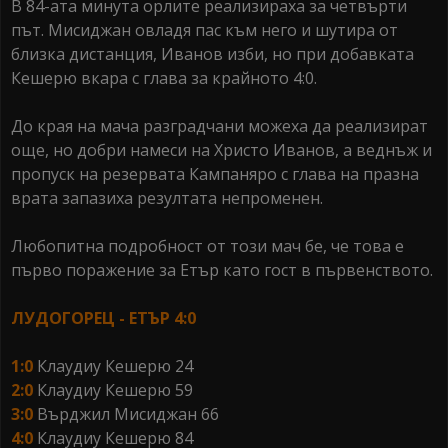
В 84-ата минута орлите реализираха за четвърти
път. Мисиджан овладя пас към него и шутира от
близка дистанция, Иванов изби, но при добавката
Кешерю вкара с глава за крайното 4:0.
До края на мача разградчани можеха да реализират
още, но добри намеси на Христо Иванов, а веднъж и
пропуск на резервата Кампаняро с глава на празна
врата запазиха резултата непроменен.
Любопитна подробност от този мач бе, че това е
първо поражение за Етър като гост в първенството.
ЛУДОГОРЕЦ - ЕТЪР 4:0
1:0
Клаудиу Кешерю 24
2:0
Клаудиу Кешерю 59
3:0
Върджил Мисиджан 66
4:0
Клаудиу Кешерю 84