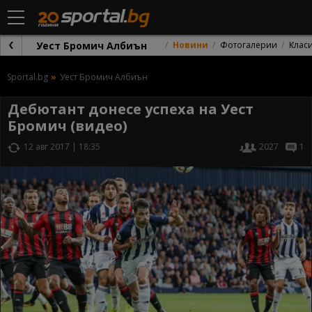
Уест Бромич Албиън
Новини
Фотогалерии
Клас
Sportal.bg
Уест Бромич Албиън
Дебютант донесе успеха на Уест
Бромич (видео)
12 авг 2017 | 18:35
2027
1