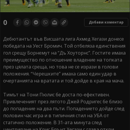
0
Добави коментар
Дебютантът във Висшата лига Ахмед Хегази донесе
победата на Уест Бромич. Той отбеляза единствения
гол срещу Борнемут на “Дъ Хоуторнс”. Гостите имаха
преимущество по отношение владение на топката
през цялата среща, но това не се изрази в голови
положения. “Черешките” имаха само един удар в
очертанията на вратата и той дойде в края на мача.
Тимът на Тони Пюлис бе доста по-ефективен.
Привлеченият през лятото Джей Родригес бе близо
до попадение на два пъти. Попадението дойде след
половин час игра и в типичния стил на УБА от
статично положение. В 31-ата минута след
центриране на Крис Брънт Хегази с глава откри