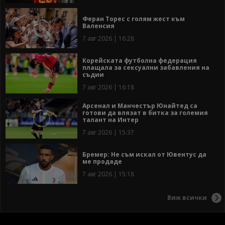
Феран Торес с голям жест към
Валенсия
7 авг 2026 | 16:28
Корейската футболна федерация
плащала за сексуални забавления на
съдии
7 авг 2026 | 16:18
Арсенал и Манчестър Юнайтед са
готови да влязат в битка за големия
талант на Интер
7 авг 2026 | 15:37
Бремер: Не съм искал от Ювентус да
ме продаде
7 авг 2026 | 15:18
Виж всички