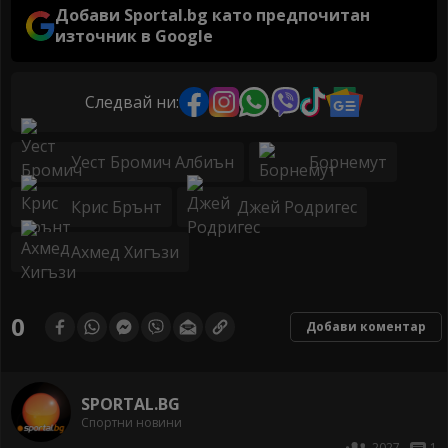
Добави Sportal.bg като предпочитан
източник в Google
Следвай ни:
Уест Бромич Албиън
Борнемут
Крис Брънт
Джей Родригес
Ахмед Хигъзи
0
Добави коментар
SPORTAL.BG
Спортни новини
2027
1