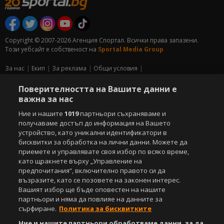
Copyright © 2007-2026 Агенция Спортал. Всички права запазени.
Този уебсайт е собственост на
Sportal Media Group
За нас
Екип
За рекламa
Общи условия
Етични правила на НСС
Лични данни
Поверителността на Вашите данни е
Управление на предпочитания
важна за нас
Съдържанието на този уеб сайт и технологиите, използвани в него, са
Ние и нашите
1019
партньори съхраняваме и
под закрила на Закона за авторското право и сродните му права.
получаваме достъп до информация на Вашето
Всички статии, репортажи, интервюта и други текстови, графични и
устройство, като уникални идентификатори в
видео материали, публикувани в сайта, са собственост на Агенция
бисквитки за обработка на лични данни. Можете да
Спортал, освен ако изрично е посочено друго. Допуска се
приемете и управлявате своя избор по всяко време,
публикуване на текстови материали само след писмено съгласие на
като щракнете върху „Управление на
Агенция Спортал, посочване на източника и добавяне на линк към
предпочитания“, включително правото си да
www.sportal.bg. Използването на графични и видео материали,
възразите, като се позовете на законен интерес.
публикувани в сайта, е строго забранено. Нарушителите ще бъдат
Вашият избор ще бъде оповестен на нашите
санкционирани с цялата строгост на закона.
партньори и няма да повлияе на данните за
сърфиране.
Политика за бисквитките
Свали
БЕЗПЛАТНОТО
приложение за:
Ние и нашите партньори обработваме данни, за да