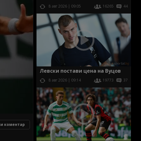
8 авг 2026 | 09:05
16265
44
Левски постави цена на Вуцов
8 авг 2026 | 09:14
19773
37
и коментар