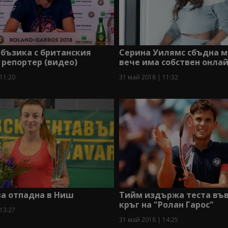
 бъзика с британския
Серина Уилямс сбъдна м
 репортер (видео)
вече има собствен онла
11:20
31 май 2018 | 11:32
а отпадна в Ниш
Тийм издържа теста във
кръг на "Ролан Гарос"
13:27
31 май 2018 | 14:25