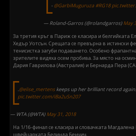
-
@GarbiMuguruza
#RG18
pic.twitt
— Roland-Garros (@rolandgarros)
May 3
За третия кръг в Париж се класира и белгийката Ел
Хедър Уотсън. Срещата се превърна в истински фе
тенисистка загуби подаването. Особено фрапантна
зрителите видяха осем пробива. За място на осм
Дария Гаврилова (Австралия) и Бернарда Пера (СА
.
@elise_mertens
keeps up her brilliant record agai
pic.twitter.com/iBa2uSn207
— WTA (@WTA)
May 31, 2018
На 1/16-финал се класира и словачката Магдалена Р
швейцарката Белинда Бенчич.