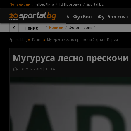
Популярни
»
efbet Лига
ТВ Програма
Sportal.bg
БГ Футбол
Футбол свят
Тенис
Новини
Фотогалерии
Sportal.bg
Тенис
Мугуруса лесно прескочи 2 кръг в Париж
Мугуруса лесно прескочи
31 май 2018 | 13:14