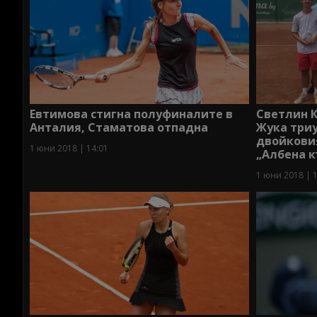
Евтимова стигна полуфиналите в
Светлин 
Анталия, Стаматова отпадна
Жука три
двойкови
1 юни 2018 | 14:01
„Албена к
1 юни 2018 | 