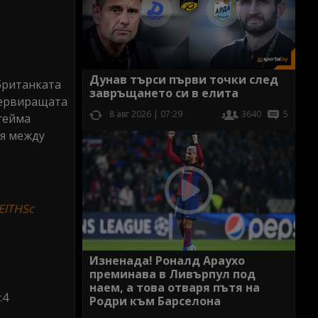
Дунав търси първи точки след
 британката
завръщането си в елита
 сервиращата
8 авг 2026 | 07:29
3640
5
 гейма
оя между
1ElTHSc
Изненада! Роналд Араухо
преминава в Ливърпул под
наем, а това отваря пътя на
:4
Родри към Барселона