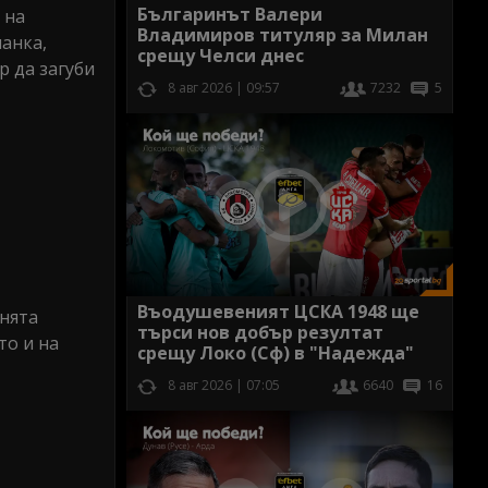
Българинът Валери
 на
Владимиров титуляр за Милан
панка,
срещу Челси днес
р да загуби
8 авг 2026 | 09:57
7232
5
Въодушевеният ЦСКА 1948 ще
инята
търси нов добър резултат
то и на
срещу Локо (Сф) в "Надежда"
8 авг 2026 | 07:05
6640
16