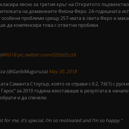
класира лесно за третия кръг на Откритото първенство
тавителката на домакините Фиона Феро. 24-годишната ис
 особени проблеми срещу 257-мата в света Феро и мака
аше да компенсира това с ответни пробиви.
!
#RG18
pic.twitter.com/O20stELctX
za (@GarbiMuguruza)
May 30, 2018
 Саманта Стоусър, която се справи с 6:2, 7:6(1) с руск
Гарос" за 2010 година изоставаше в резултата в начало
 обрати и да спечели.
 for me, it’s special, I’m so motivated and I’m so happy."