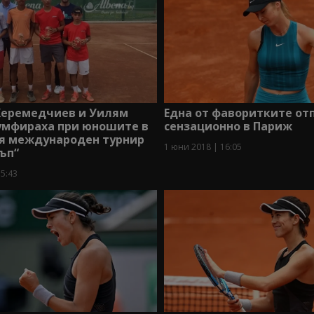
Керемедчиев и Уилям
Една от фаворитките от
умфираха при юношите в
сензационно в Париж
я международен турнир
1 юни 2018 | 16:05
ъп“
15:43