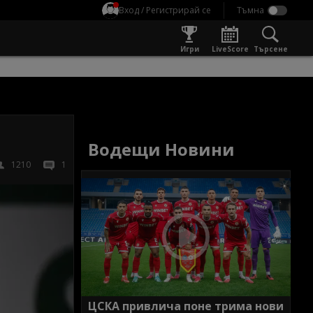
Вход / Регистрирай се
Игри
LiveScore
Търсене
Водещи Новини
1210
1
ЦСКА привлича поне трима нови