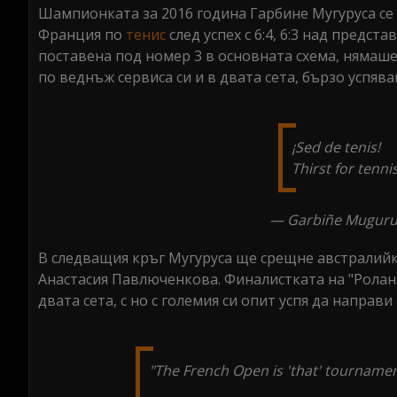
Шампионката за 2016 година Гарбине Мугуруса се 
Франция по
тенис
след успех с 6:4, 6:3 над предс
поставена под номер 3 в основната схема, нямаше
по веднъж сервиса си и в двата сета, бързо успяв
¡Sed de tenis!
Thirst for tennis
— Garbiñe Muguru
В следващия кръг Мугуруса ще срещне австралийката
Анастасия Павлюченкова. Финалистката на "Ролан 
двата сета, с но с големия си опит успя да направи
"The French Open is 'that' tournament