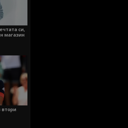
ечтата си,
йн магазин
 втори