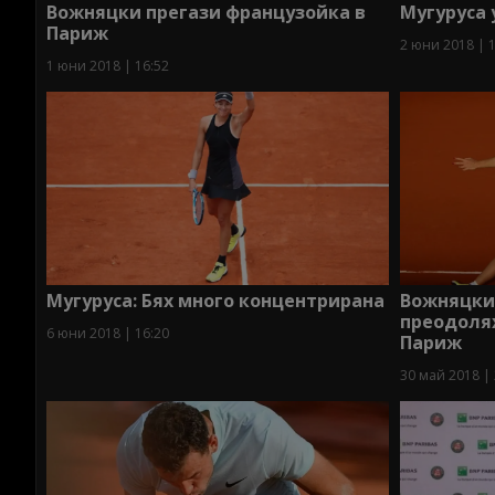
Вожняцки прегази французойка в
Мугуруса
Париж
2 юни 2018 | 
1 юни 2018 | 16:52
Мугуруса: Бях много концентрирана
Вожняцки
преодолях
6 юни 2018 | 16:20
Париж
30 май 2018 | 