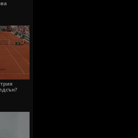
ова
итрия
алдсън?