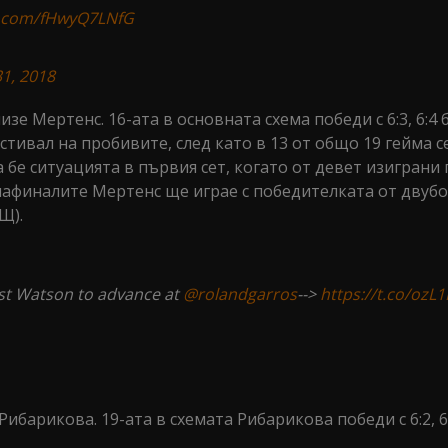
er.com/fHwyQ7LNfG
1, 2018
изе Мертенс. 16-ата в основната схема победи с 6:3, 6:4
стивал на пробивите, след като в 13 от общо 19 гейма
 бе ситуацията в първия сет, когато от девет изиграни
инафиналите Мертенс ще играе с победителката от двуб
Щ).
nst Watson to advance at
@rolandgarros
-->
https://t.co/ozL
ибарикова. 19-ата в схемата Рибарикова победи с 6:2, 6