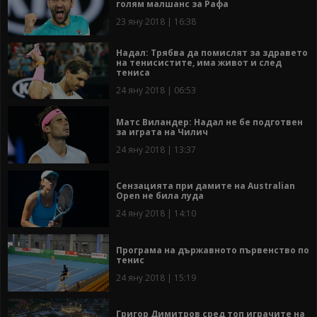
голям малшанс за Рафа
23 яну 2018 | 16:38
Надал: Трябва да помислят за здравето
на тенисистите, има живот и след
тениса
24 яну 2018 | 06:53
Матс Виландер: Надал не бе подготвен
за играта на Чилич
24 яну 2018 | 13:37
Сензацията при дамите на Australian
Open не била луда
24 яну 2018 | 14:10
Програма на държавното първенство по
тенис
24 яну 2018 | 15:19
Григор Димитров сред топ играчите на