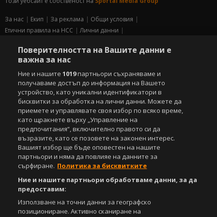
Този уебсайт е собственост на
Sportal Media Group
За нас
Екип
За рекламa
Общи условия
Етични правила на НСС
Лични данни
Управление на предпочитания
Поверителността на Вашите данни е
важна за нас
Съдържанието на този уеб сайт и технологиите, използвани в него, са
под закрила на Закона за авторското право и сродните му права.
Ние и нашите
1019
партньори съхраняваме и
Всички статии, репортажи, интервюта и други текстови, графични и
получаваме достъп до информация на Вашето
видео материали, публикувани в сайта, са собственост на Агенция
устройство, като уникални идентификатори в
Спортал, освен ако изрично е посочено друго. Допуска се
бисквитки за обработка на лични данни. Можете да
публикуване на текстови материали само след писмено съгласие на
приемете и управлявате своя избор по всяко време,
Агенция Спортал, посочване на източника и добавяне на линк към
като щракнете върху „Управление на
www.sportal.bg. Използването на графични и видео материали,
предпочитания“, включително правото си да
публикувани в сайта, е строго забранено. Нарушителите ще бъдат
възразите, като се позовете на законен интерес.
санкционирани с цялата строгост на закона.
Вашият избор ще бъде оповестен на нашите
партньори и няма да повлияе на данните за
Свали
БЕЗПЛАТНОТО
приложение за:
сърфиране.
Политика за бисквитките
iOS
Android
Ние и нашите партньори обработваме данни, за да
предоставим:
Powered by:
Използване на точни данни за географско
позициониране. Активно сканиране на