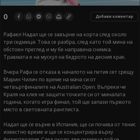
0
Добави коментар
Рафаел Надал ще се завърне на корта след около
три седмици. Това се разбра, след като той мина на
обстоен преглед и му бе направена снимка.
Травмата е на мускул на бедрото на десния крак.
Вчера Рафа се отказа в началото на петия сет срещу
Марин Чилич по време на мача си от
четвъртфиналите на Australian Open. Въпреки че
Краля на клея не защити точките си от миналата
година, когато игра финал, той ще запази първото
място в световната ранглиста.
Надал ще се върне в Испания, ще си почива от тенис
известно време и ще се концентрира върху
физиотерапия. След около две седмици той се