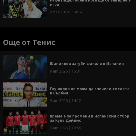
Рафа Надал обяви кога ще се завърне в
игра
2 фев 2018 | 14:14
Още от Тенис
Шиникова загуби финала в Испания
9 авг 2026 | 15:31
Глушкова не можа да спечели титлата
в Сърбия
9 авг 2026 | 14:12
Време е за промени в испанския отбор
за Купа Дейвис
9 авг 2026 | 10:59