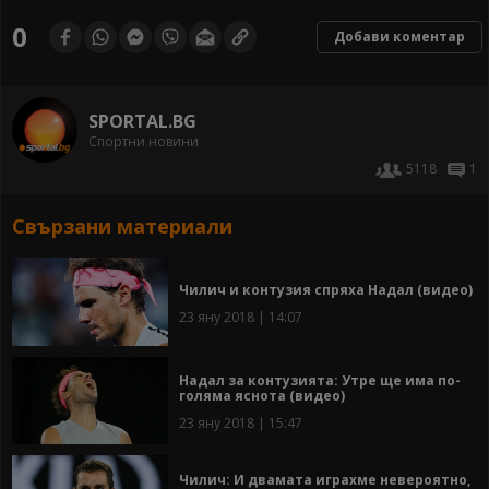
0
Добави коментар
SPORTAL.BG
Спортни новини
5118
1
Свързани материали
Чилич и контузия спряха Надал (видео)
23 яну 2018 | 14:07
Надал за контузията: Утре ще има по-
голяма яснота (видео)
23 яну 2018 | 15:47
Чилич: И двамата играхме невероятно,