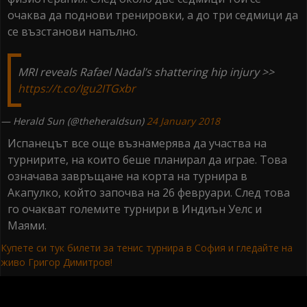
очаква да поднови тренировки, а до три седмици да
се възстанови напълно.
MRI reveals Rafael Nadal’s shattering hip injury >>
https://t.co/Igu2ITGxbr
— Herald Sun (@theheraldsun)
24 January 2018
Испанецът все още възнамерява да участва на
турнирите, на които беше планирал да играе. Това
означава завръщане на корта на турнира в
Акапулко, който започва на 26 февруари. След това
го очакват големите турнири в Индиън Уелс и
Маями.
Купете си тук билети за тенис турнира в София и гледайте на
живо Григор Димитров!