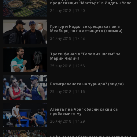
предстоящия “Мастърс” в Индиън Уелс
24 яну 2018 | 17:40
Григор и Надал се срещнаха пак в
Мелбърн, но на летището (снимки)
24 яну 2018 | 17:48
Трети финал в "Големия шлем" за
Марин Чилич!
25 яну 2018 | 12:58
Разиграването на турнира? (видео)
25 яну 2018 | 14:16
Агентът на Чонг обясни какви са
проблемите му
26 яну 2018 | 14:29