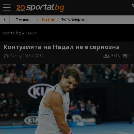
Тенис
Новини
Фотогалерии
Sportal.bg
Тенис
Контузията на Надал не е сериозна
24 яну 2018 | 07:51
5118
1