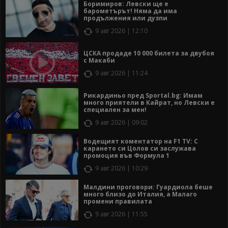
Боримиров: Левски ще е
барометърът! Няма да има
продължения или дузпи
9 авг 2026 | 12:10
ЦСКА продаде 10 000 билета за двубоя
с Макаби
9 авг 2026 | 11:24
Рикардиньо пред Sportal.bg: Имам
много приятели в Кайрат, но Левски е
специален за мен!
9 авг 2026 | 09:02
Водещият коментатор на F1 TV: С
карането си Цолов си заслужава
промоция във Формула 1
9 авг 2026 | 10:29
Малдини проговори: Гуардиола беше
много близо до Италия, а Малаго
промени правилата
9 авг 2026 | 11:55