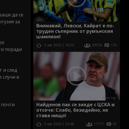
ваше да се
нтузия за
Внимавай, Левски, Кайрат е по-
труден съперник от румънския
шампион!
се
5 авг 2026 | 16:30
39758
125
ти поради
т и след
 случи в
Найденов пак се заяде с ЦСКА и
т почти
отсече: Слабо, безидейно, не
става нищо!
5 авг 2026 | 23:48
11717
67