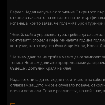
Рафаел Надал напусна с огорчение Откритото първ
откаже в началото на петия сет на четвъртфинала
испанеца, който заяви, че големият брой турнири
"Някой, който управлява тура, трябва да се замисл
контузват", сподели Рафа. Миналата година голям
контузии, като сред тях бяха Анди Мъри, Новак Д
"Не знам дали те не трябва малко да се замислят 
тениса. Не знам дали ако продължаваме да играем
бъдеще", допълни Краля на клея.
Надал се опита да погледне позитивно и на собстве
оплаквам,защото ми се е случвало повече, отколк
всички останали. Това е реалността, но кой знае, 