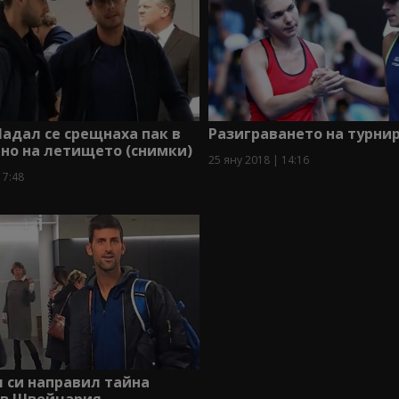
Надал се срещнаха пак в
Разиграването на турнир
но на летището (снимки)
25 яну 2018 | 14:16
17:48
 си направил тайна