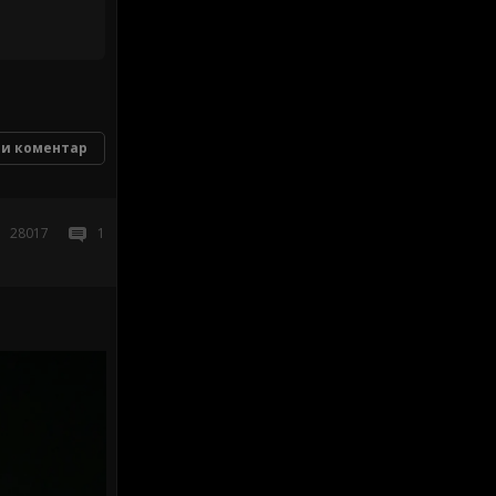
и коментар
28017
1