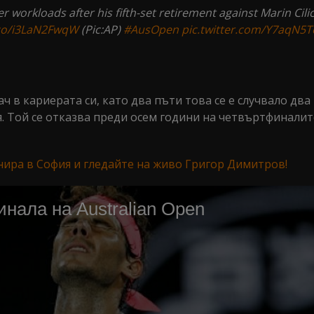
r workloads after his fifth-set retirement against Marin Cilic
.co/i3LaN2FwqW
(Pic:AP)
#AusOpen
pic.twitter.com/Y7aqN5
ч в кариерата си, като два пъти това се е случвало два
я. Той се отказва преди осем години на четвъртфинали
рнира в София и гледайте на живо Григор Димитров!