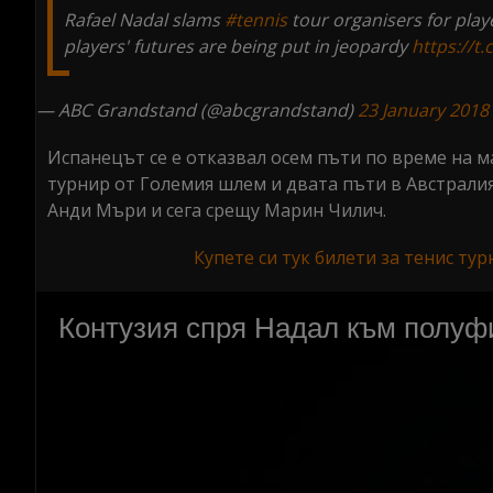
Rafael Nadal slams
#tennis
tour organisers for playe
players' futures are being put in jeopardy
https://t
— ABC Grandstand (@abcgrandstand)
23 January 2018
Испанецът се е отказвал осем пъти по време на ма
турнир от Големия шлем и двата пъти в Австрали
Анди Мъри и сега срещу Марин Чилич.
Купете си тук билети за тенис ту