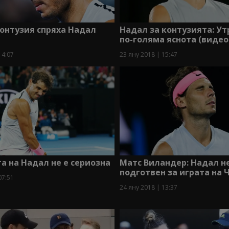
онтузия спряха Надал
Надал за контузията: У
по-голяма яснота (видео
14:07
23 яну 2018 | 15:47
а на Надал не е сериозна
Матс Виландер: Надал н
подготвен за играта на 
07:51
24 яну 2018 | 13:37