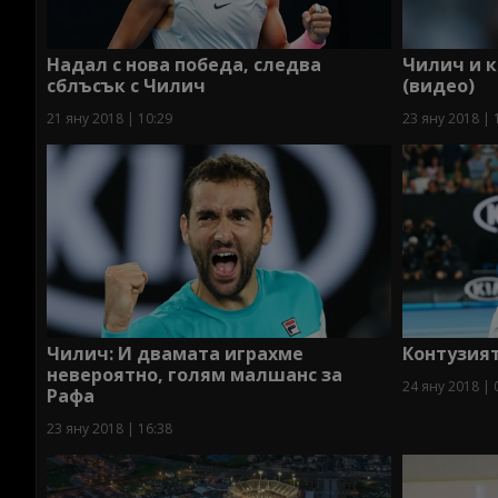
Надал с нова победа, следва
Чилич и к
сблъсък с Чилич
(видео)
21 яну 2018 | 10:29
23 яну 2018 | 
Чилич: И двамата играхме
Контузият
невероятно, голям малшанс за
24 яну 2018 | 
Рафа
23 яну 2018 | 16:38