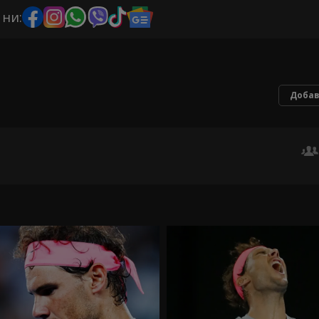
 ни:
Добав