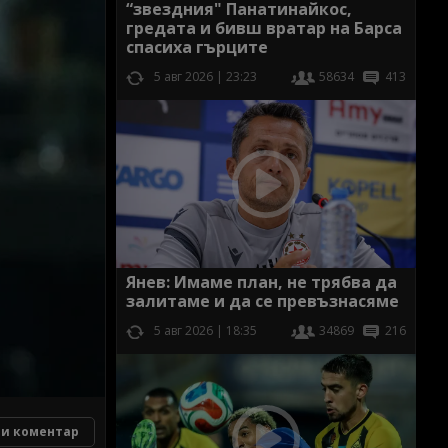
“звездния" Панатинайкос,
гредата и бивш вратар на Барса
спасиха гърците
5 авг 2026 | 23:23
58634
413
Янев: Имаме план, не трябва да
залитаме и да се превъзнасяме
5 авг 2026 | 18:35
34869
216
и коментар