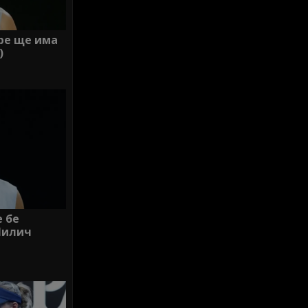
тре ще има
)
е бе
Чилич