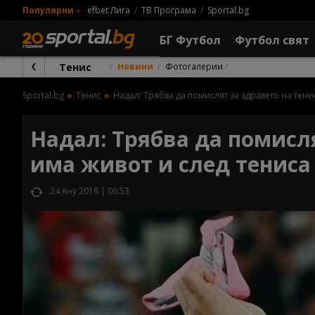
Популярни
»
efbet Лига
ТВ Програма
Sportal.bg
БГ Футбол
Футбол свят
Тенис
Новини
Фотогалерии
Sportal.bg
Тенис
Надал: Трябва да помислят за здравето на тени
Надал: Трябва да помисля
има живот и след тениса
24 яну 2018 | 06:53