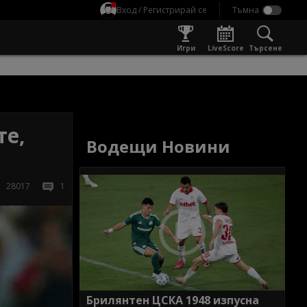
Вход / Регистрирай се
Игри
LiveScore
Търсене
те,
Водещи Новини
28017
1
Брилянтен ЦСКА 1948 изпусна