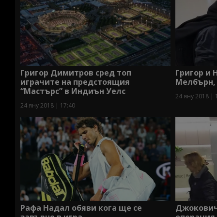
Григор Димитров сред топ
Григор и 
играчите на предстоящия
Мелбърн, 
“Мастърс” в Индиън Уелс
24 яну 2018 | 
24 яну 2018 | 17:40
Рафа Надал обяви кога ще се
Джокович