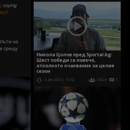
, saying
Teo3
 пъти на
те срещу
Никола Цолов пред Sportal.bg:
Шест победи са повече,
отколкото очаквахме за целия
сезон
5 авг 2026 | 15:42
18324
5