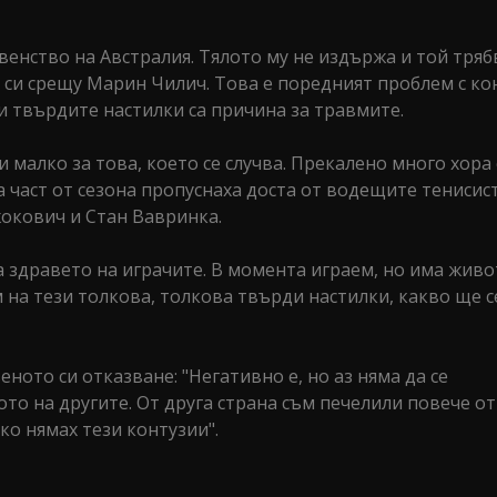
енство на Австралия. Тялото му не издържа и той тряб
 си срещу Марин Чилич. Това е поредният проблем с ко
 и твърдите настилки са причина за травмите.
и малко за това, което се случва. Прекалено много хора 
а част от сезона пропуснаха доста от водещите тенисис
жокович и Стан Вавринка.
за здравето на играчите. В момента играем, но има живо
 на тези толкова, толкова твърди настилки, какво ще се
ното си отказване: "Негативно е, но аз няма да се
ото на другите. От друга страна съм печелили повече о
ако нямах тези контузии".