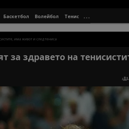
Баскетбол
Волейбол
Тенис
систите, има живот и след тениса
т за здравето на тенисисти