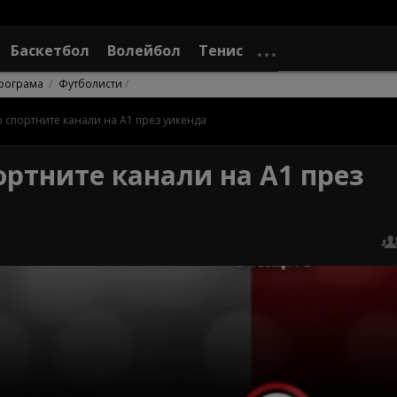
Баскетбол
Волейбол
Тенис
рограма
Футболисти
о спортните канали на А1 през уикенда
ортните канали на А1 през