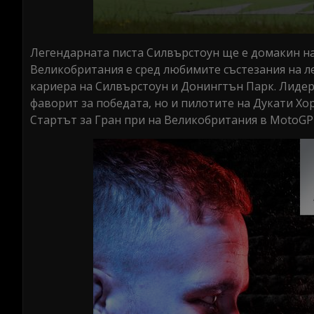
Легендарната писта Силвърстоун ще е домакин на 
Великобритания е сред любимите състезания на ле
кариера на Силвърстоун и Донингтън Парк. Лидер
фаворит за победата, но и пилотите на Дукати Х
Стартът за Гран при на Великобритания в MotoGP е