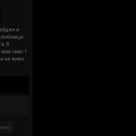
Гейджи и
е любимци
а. В
 има само 1
ва на живо
рино