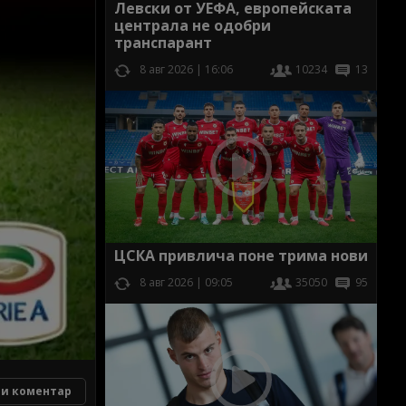
Левски от УЕФА, европейската
централа не одобри
транспарант
8 авг 2026 | 16:06
10234
13
ЦСКА привлича поне трима нови
8 авг 2026 | 09:05
35050
95
и коментар