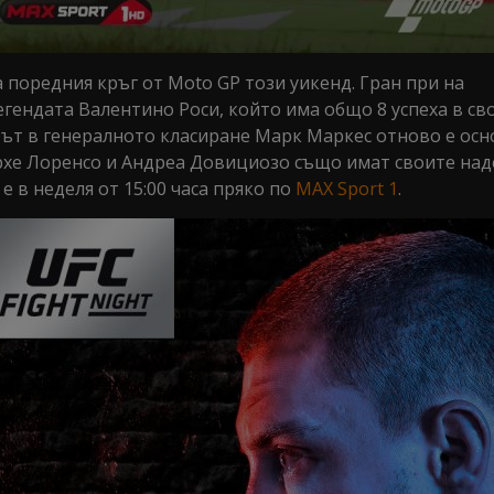
поредния кръг от Moto GP този уикенд. Гран при на
гендата Валентино Роси, който има общо 8 успеха в св
ът в генералното класиране Марк Маркес отново е ос
орхе Лоренсо и Андреа Довициозо също имат своите над
 в неделя от 15:00 часа пряко по
MAX Sport 1
.