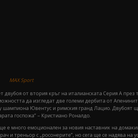
MAX Sport
 двубоя от втория кръг на италианската Серия А през т
ожността да изгледат две големи дербита от Апенинит
ду шампиона Ювентус и римския гранд Лацио. Двубоят щ
арата госпожа” – Кристиано Роналдо.
 ще е много емоционален за новия наставник на домаки
рач и треньор с „росонерите”, но сега ще се надява на 