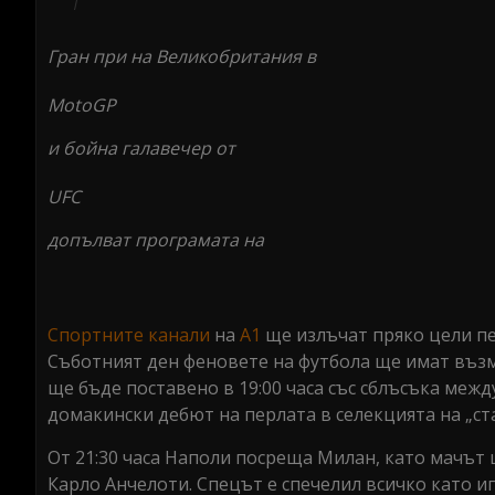
Гран при на Великобритания в
MotoGP
и бойна галавечер от
UFC
допълват програмата на
Спортните канали
на
А1
ще излъчат пряко цели пет
Съботният ден феновете на футбола ще имат възм
ще бъде поставено в 19:00 часа със сблъсъка меж
домакински дебют на перлата в селекцията на „ст
От 21:30 часа Наполи посреща Милан, като мачът
Карло Анчелоти. Спецът е спечелил всичко като иг