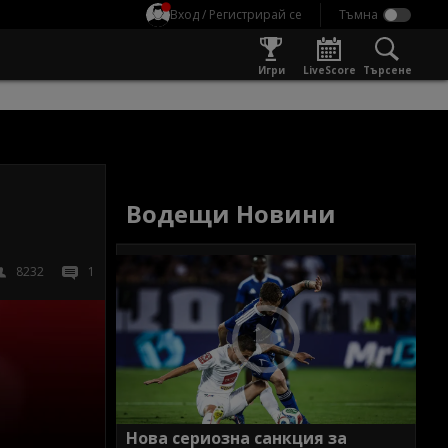
Вход / Регистрирай се
Игри
LiveScore
Търсене
Водещи Новини
8232
1
Нова сериозна санкция за