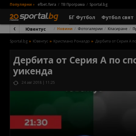
Популярни
»
efbet Лига
ТВ Програма
Sportal.bg
БГ Футбол
Футбол свят
Ювентус
Новини
Фотогалерии
Класиране
П
Sportal.bg
Ювентус
Кристиано Роналдо
Дербита от Серия А п
Дербита от Серия А по сп
уикенда
24 авг 2018 | 11:25