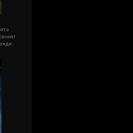
оята
новният
ежди.