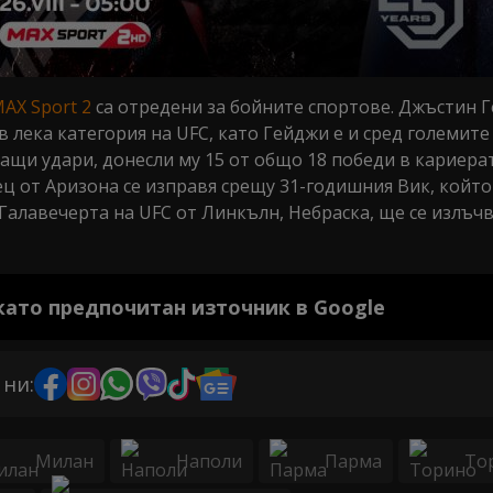
AX Sport 2
са отредени за бойните спортове. Джъстин 
 лека категория на UFC, като Гейджи е и сред големит
щи удари, донесли му 15 от общо 18 победи в кариерат
ц от Аризона се изправя срещу 31-годишния Вик, който
Галавечерта на UFC от Линкълн, Небраска, ще се излъч
 като предпочитан източник в Google
 ни:
Милан
Наполи
Парма
То