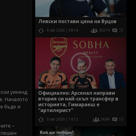
Левски постави цена на Вуцов
8 авг 2026 | 09:14
43274
72
ози уикенд.
Официално: Арсенал направи
втория си най-скъп трансфер в
е. Началото
историята, Гимараеш е
е бъде и
“артилерист”
8 авг 2026 | 14:12
9049
13
ните –
успешен