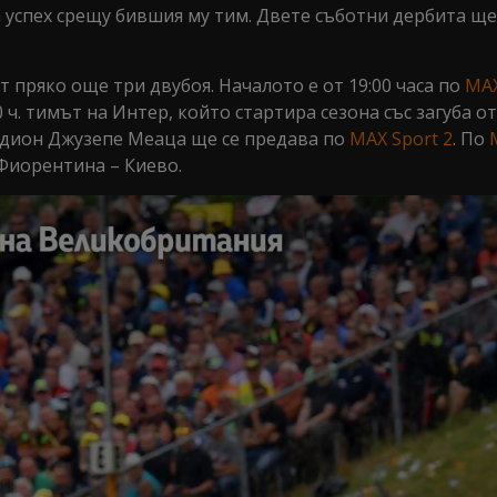
а успех срещу бившия му тим. Двете съботни дербита ще
 пряко още три двубоя. Началото е от 19:00 часа по
MAX
ч. тимът на Интер, който стартира сезона със загуба от
адион Джузепе Меаца ще се предава по
MAX Sport 2
. По
 Фиорентина – Киево.