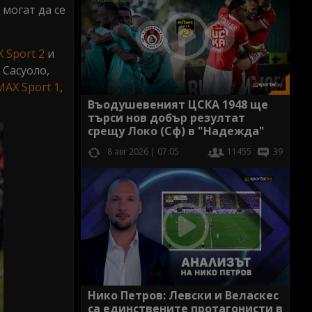
 могат да се
 Sport 2
и
 Сасуоло,
MAX Sport 1
,
Въодушевеният ЦСКА 1948 ще
търси нов добър резултат
срещу Локо (Сф) в "Надежда"
8 авг 2026 | 07:05
11455
39
Нико Петров: Левски и Веласкес
са единствените протагонисти в