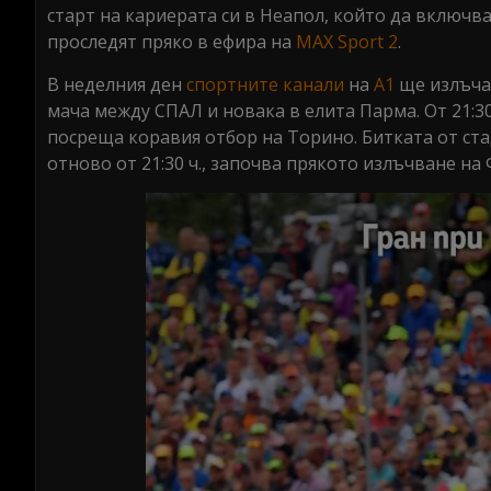
старт на кариерата си в Неапол, който да включв
проследят пряко в ефира на
MAX Sport 2
.
В неделния ден
спортните канали
на
А1
ще излъчат
мача между СПАЛ и новака в елита Парма. От 21:30 
посреща коравия отбор на Торино. Битката от ст
отново от 21:30 ч., започва прякото излъчване на