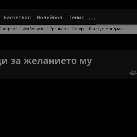
Баскетбол
Волейбол
Тенис
Програма
Футболисти
Треньор
Звезда
Пътят до Мондиала
у
ди за желанието му