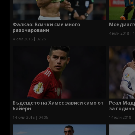
Фалкао: Всички сме много
Мондиалъ
разочаровани
4 юли 2018 | 1
4 юли 2018 | 02:26
Бъдещето на Хамес зависи само от
Реал Мадр
Байерн
за година
14 юли 2018 | 04:06
14 юли 2018 |