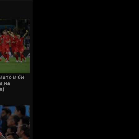
ието и би
а на
я)