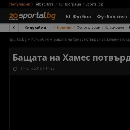
Популярни
»
efbet Лига
ТВ Програма
Sportal.bg
БГ Футбол
Футбол свят
Колумбия
Новини
Фотогалерии
Класиране
Sportal.bg
Колумбия
Бащата на Хамес потвърди за желанието м
Бащата на Хамес потвър
14 юли 2018 | 14:32