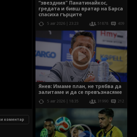
“звездния" Панатинайкос,
гредата и бивш вратар на Барса
спасиха гърците
5 авг 2026 | 23:23
51878
409
Янев: Имаме план, не трябва да
залитаме и да се превъзнасяме
5 авг 2026 | 18:35
31990
212
и коментар