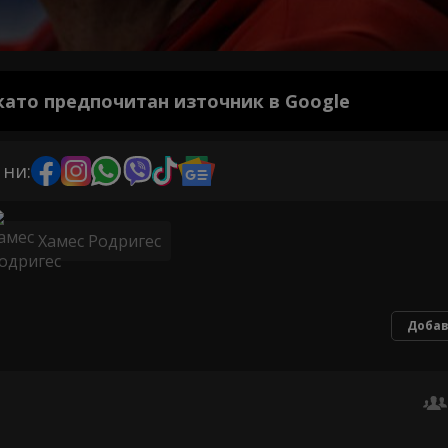
 като предпочитан източник в Google
 ни:
Хамес Родригес
Добав