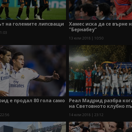
т на големите липсващи
Хамес иска да се върне 
"Бернабеу"
1:03
13 юли 2018 | 10:50
ид е продал 80 гола само
Реал Мадрид разбра ког
на Световното клубно п
 22:56
14 юли 2018 | 23:12