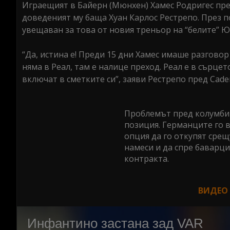
Играещият в Байерн (Мюнхен) Хамес Родригес пре
доведеният му баща Хуан Карлос Рестрепо. През 
увещаван за това от новия треньор на “белите” 
“Да, истина е! Преди 15 дни Хамес имаше разговор
няма в Реал, там е налице преход. Реал е в сърцет
включат в сметките си”, заяви Рестрепо пред Caden
Проблемът пред колумбийс
позиция. Германците го в
опция да го откупят срещу
намеси и да спре баварци
контракта.
ВИДЕО 