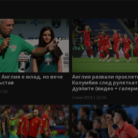
 Англия е млад, но вече
Англия развали проклят
ъстав
Колумбия след рулеткат
дузпите (видео + галери
1:59
3 юли 2018 | 22:54