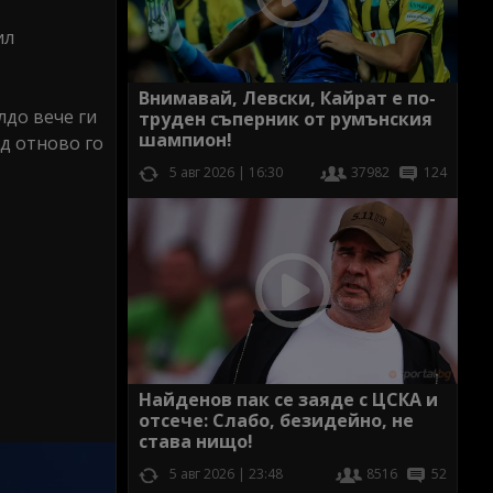
ил
Внимавай, Левски, Кайрат е по-
лдо вече ги
труден съперник от румънския
шампион!
ид отново го
5 авг 2026 | 16:30
37982
124
Найденов пак се заяде с ЦСКА и
отсече: Слабо, безидейно, не
става нищо!
5 авг 2026 | 23:48
8516
52