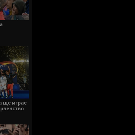
на
а ще играе
ървенство