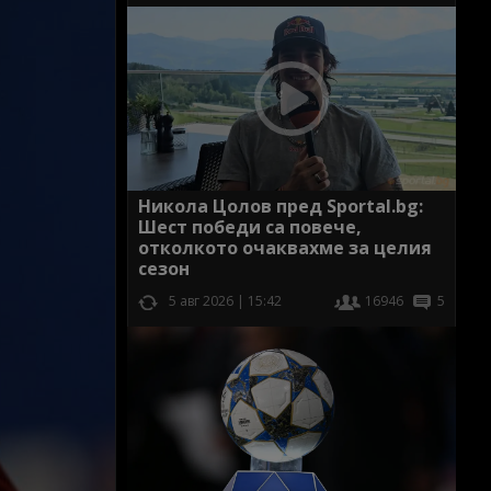
Никола Цолов пред Sportal.bg:
Шест победи са повече,
отколкото очаквахме за целия
сезон
5 авг 2026 | 15:42
16946
5