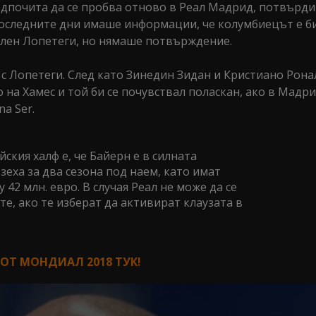
дпочита да се пробва отново в Реал Мадрид, потвърди
последните дни имаше информации, че колумбиецът е б
Юлен Лопетеги, но нямаше потвърждение.
 с Лопетеги. След като Зинедин Зидан и Кристиано Рона
о на Хамес и той би се почувствал поласкан, ако в Мадр
a Ser.
кия халф е, че Байерн е в силната
зеха за два сезона под наем, като имат
 42 млн. евро. В случая Реал не може да се
те, ако те изберат да активират клаузата в
ОТ МОНДИАЛ 2018 ТУК!