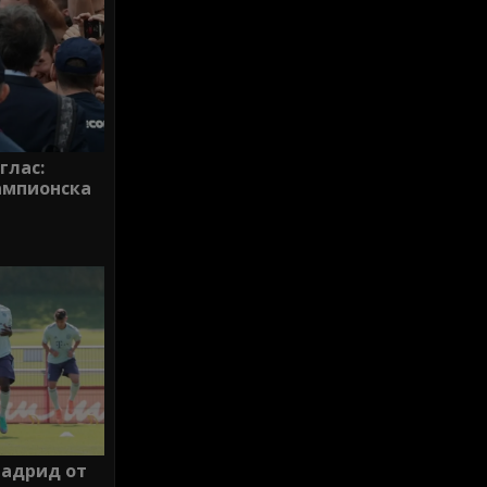
глас:
ампионска
Мадрид от