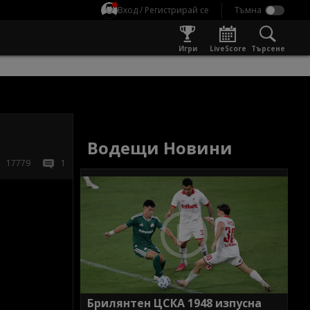
Вход / Регистрирай се
Игри
LiveScore
Търсене
Водещи Новини
17779
1
Брилянтен ЦСКА 1948 изпусна