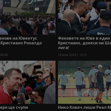
енове на Ювентус
Феновете на Юве в един 
 Кристиано Роналдо
Кристиано, донеси ни Ш
лига!
 09:40
16 юли 2018 | 10:15
ерн ще счупи
Нико Ковач лиши Реал 