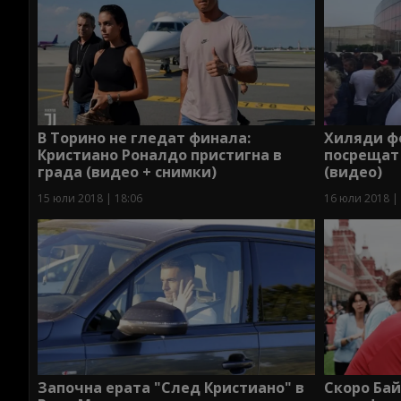
В Торино не гледат финала:
Хиляди ф
Кристиано Роналдо пристигна в
посрещат
града (видео + снимки)
(видео)
15 юли 2018 | 18:06
16 юли 2018 |
Започна ерата "След Кристиано" в
Скоро Бай