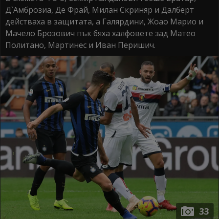
Д`Амброзиа, Де Фрай, Милан Скриняр и Далберт
действаха в защитата, а Галярдини, Жоао Марио и
Мачело Брозович пък бяха халфовете зад Матео
Политано, Мартинес и Иван Перишич.
33