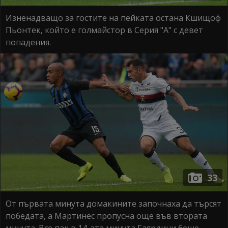
Изненадващо за гостите на пейката остана Кшищоф
Пьонтек, който е голмайстор в Серия "А" с девет
попадения.
33
От първата минута домакините започнаха да търсят
победата, а Мартинес пропусна още във втората
минута. Все пак в 14-ата минута Гаярдини беше