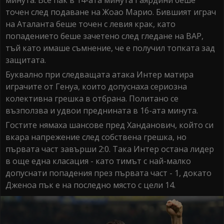
точен след подаване на Жоао Марио. Бившият играч
на Аталанта беше точен с левия крак, като
попадението беше зачетено след гледане на ВАР,
тъй като имаше съмнение, че е получил топката зад
защитата.
Буквално при следващата атака Интер матира
играчите от Генуа, които допуснаха сериозна
колективна грешка в отбрана. Политано се
възползва и удвои преднината в 16-ата минута.
Гостите нямаха шансове пред Ханданович, който си
вкара напрежение след собствена грешка, но
първата част завърши 2:0. Така Интер остана лидер
в още една класация - като тимът с най-малко
допуснати попадения през първата част - 1, докато
Дженоа пък е на последно място с цели 14.