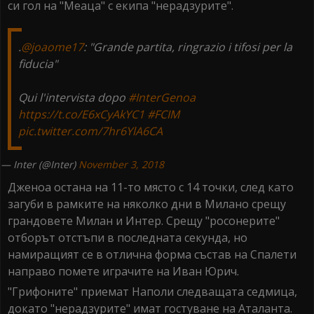
си гол на "Меаца" с екипа "нерадзурите".
.
@joaome17
: "Grande partita, ringrazio i tifosi per la
fiducia"
Qui l'intervista dopo
#InterGenoa
https://t.co/E6xCyAkYC1
#FCIM
pic.twitter.com/7hr6YlA6CA
— Inter (@Inter)
November 3, 2018
Дженоа остана на 11-то място с 14 точки, след като
загуби в рамките на няколко дни в Милано срещу
грандовете Милан и Интер. Срещу "росонерите"
отборът отстъпи в последната секунда, но
намиращият се в отлична форма състав на Спалети
направо помете играчите на Иван Юрич.
"Грифоните" приемат Наполи следващата седмица,
докато "нерадзурите" имат гостуване на Аталанта.