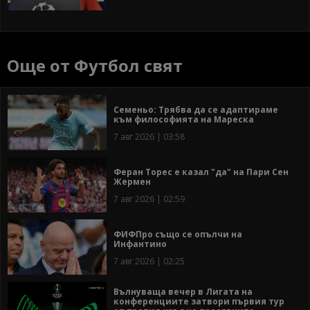
Още от Футбол свят
Семеньо: Трябва да се адаптираме
към философията на Мареска
7 авг 2026 | 03:58
Феран Торес е казал "да" на Пари Сен
Жермен
7 авг 2026 | 02:59
ФИФПро също се опълчи на
Инфантино
7 авг 2026 | 02:25
Вълнуваща вечер в Лигата на
конференциите затвори първия тур