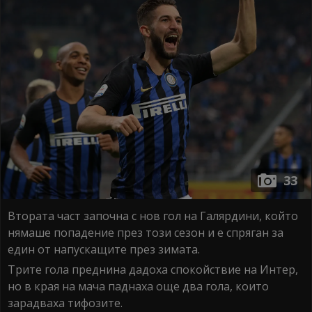
33
Втората част започна с нов гол на Галярдини, който
нямаше попадение през този сезон и е спряган за
един от напускащите през зимата.
Трите гола преднина дадоха спокойствие на Интер,
но в края на мача паднаха още два гола, които
зарадваха тифозите.