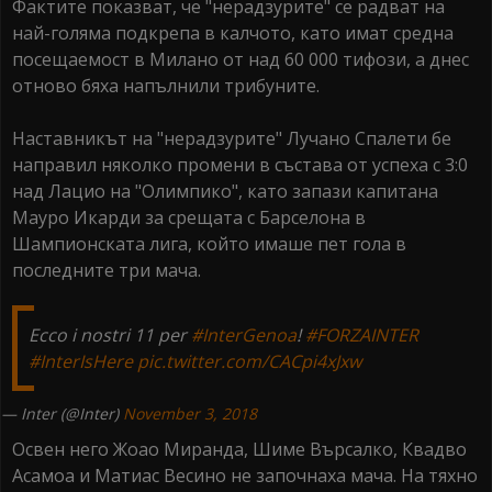
Фактите показват, че "нерадзурите" се радват на
най-голяма подкрепа в калчото, като имат средна
посещаемост в Милано от над 60 000 тифози, а днес
отново бяха напълнили трибуните.
Наставникът на "нерадзурите" Лучано Спалети бе
направил няколко промени в състава от успеха с 3:0
над Лацио на "Олимпико", като запази капитана
Мауро Икарди за срещата с Барселона в
Шампионската лига, който имаше пет гола в
последните три мача.
Ecco i nostri 11 per
#InterGenoa
!
#FORZAINTER
#InterIsHere
pic.twitter.com/CACpi4xJxw
— Inter (@Inter)
November 3, 2018
Освен него Жоао Миранда, Шиме Върсалко, Квадво
Асамоа и Матиас Весино не започнаха мача. На тяхно