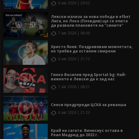
6 авг 2026 | 20:52
Левски излиза за нова победа в efbet
Лига, но Локо (Пловдив) ще се опита
да развали плановете на "сините"
7 авг 2026 | 08:00
Христо Янев: Поздравявам момчетата,
но трябва да останем смирени
6 авг 2026 | 21:12
Гинко Василев пред Sportal.bg: Най-
важното е Левски да е зад нас
7 авг 2026 | 08:21
Сенси предупреди ЦСКА за реванша
6 авг 2026 | 21:23
Край на сагата: Винисиус остава в
Реал Мадрид до 2032 г.