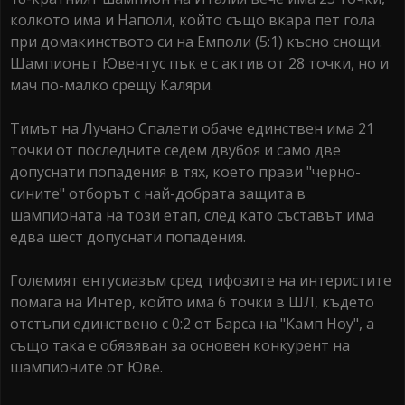
колкото има и Наполи, който също вкара пет гола
при домакинството си на Емполи (5:1) късно снощи.
Шампионът Ювентус пък е с актив от 28 точки, но и
мач по-малко срещу Каляри.
Тимът на Лучано Спалети обаче единствен има 21
точки от последните седем двубоя и само две
допуснати попадения в тях, което прави "черно-
сините" отборът с най-добрата защита в
шампионата на този етап, след като съставът има
едва шест допуснати попадения.
Големият ентусиазъм сред тифозите на интеристите
помага на Интер, който има 6 точки в ШЛ, където
отстъпи единствено с 0:2 от Барса на "Камп Ноу", а
също така е обявяван за основен конкурент на
шампионите от Юве.