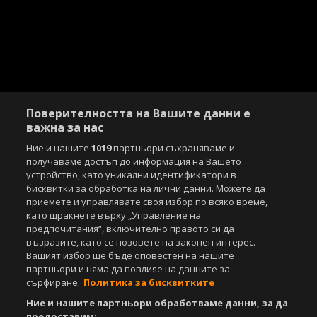
Поверителността на Вашите данни е
важна за нас
Ние и нашите
1019
партньори съхраняваме и
получаваме достъп до информация на Вашето
устройство, като уникални идентификатори в
бисквитки за обработка на лични данни. Можете да
приемете и управлявате своя избор по всяко време,
като щракнете върху „Управление на
предпочитания“, включително правото си да
възразите, като се позовете на законен интерес.
Вашият избор ще бъде оповестен на нашите
партньори и няма да повлияе на данните за
сърфиране.
Политика за бисквитките
Ние и нашите партньори обработваме данни, за да
предоставим: