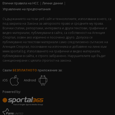
Етични правила на НСС
Лични данни
Управление на предпочитания
Съдържанието на този уеб сайт и технологиите, използвани в него, са
под закрила на Закона за авторското право и сродните му права.
Всички статии, репортажи, интервюта и други текстови, графични и
видео материали, публикувани в сайта, са собственост на Агенция
Спортал, освен ако изрично е посочено друго. Допуска се
публикуване на текстови материали само след писмено съгласие на
Агенция Спортал, посочване на източника и добавяне на линк към
www.sportal.bg. Използването на графични и видео материали,
публикувани в сайта, е строго забранено. Нарушителите ще бъдат
санкционирани с цялата строгост на закона.
Свали
БЕЗПЛАТНОТО
приложение за:
iOS
Android
Powered by: