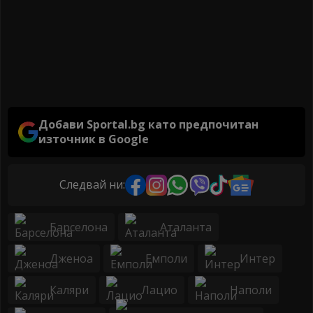
Добави Sportal.bg като предпочитан
източник в Google
Следвай ни:
Барселона
Аталанта
Дженоа
Емполи
Интер
Каляри
Лацио
Наполи