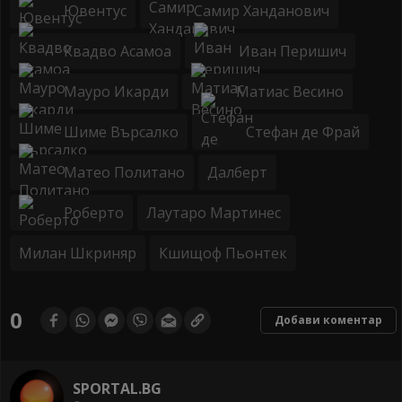
Ювентус
Самир Ханданович
Квадво Асамоа
Иван Перишич
Мауро Икарди
Матиас Весино
Шиме Върсалко
Стефан де Фрай
Матео Политано
Далберт
Роберто
Лаутаро Мартинес
Милан Шкриняр
Кшищоф Пьонтек
0
Добави коментар
SPORTAL.BG