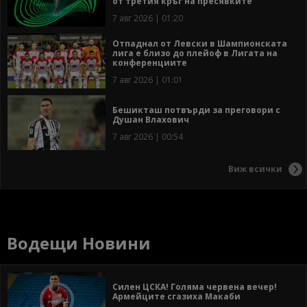
от третия кръг на пресявките
7 авг 2026 | 01:20
Отпаднал от Левски в Шампионската
лига е близо до плейоф в Лигата на
конференциите
7 авг 2026 | 01:01
Бешикташ потвърди за преговори с
Душан Влахович
7 авг 2026 | 00:54
Виж всички
Водещи Новини
Силен ЦСКА! Голяма червена вечер!
Армейците сгазиха Макаби