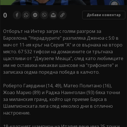
0
Добави коментар
Отборът на Интер загря с голям разгром за
Барселона. "Нерадзурите" разпиляха Дженоа с 5:0 в
мач от 11-ия кръг на Серия "А" и се върнаха на второ
място. 67 532 тифози на домакините си тръгнаха
щастливи от "Джузепе Меаца", след като любимците
им не оставиха никакви шансове на "грифоните" и
записаха седма поредна победа в калчото.
Роберто Гаярдини (14, 49), Матео Политано (16),
Жоао Марио (89) и Раджа Наинголан (93) бяха точни
за миланския гранд, който ще приеме Барса в
Шампионската лига след няколко дни в отлично
настроение.
18-кратният шампион на Италия вече има 25 точки,