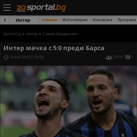
Интер
Новини
Фотогалерии
Класиране
Програма
Sportal.bg
Интер
Самир Ханданович
Интер мачка с 5:0 преди Барса
3 ное 2018 | 18:00
5579
1