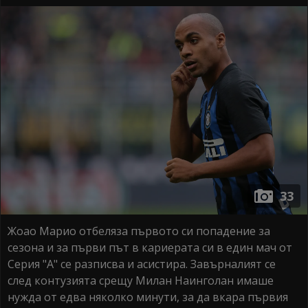
33
Жоао Марио отбеляза първото си попадение за
сезона и за първи път в кариерата си в един мач от
Серия "А" се разписва и асистира. Завърналият се
след контузията срещу Милан Наинголан имаше
нужда от едва няколко минути, за да вкара първия