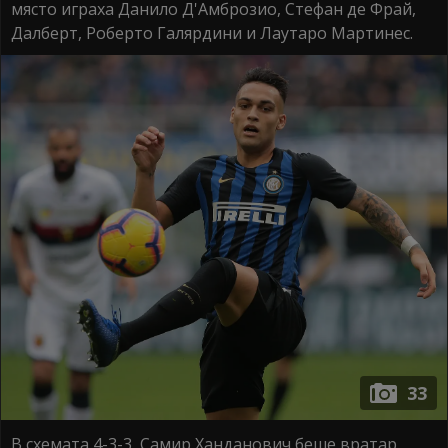
място играха Данило Д'Амброзио, Стефан де Фрай,
Далберт, Роберто Галярдини и Лаутаро Мартинес.
33
В схемата 4-3-3, Самир Ханданович беше вратар,