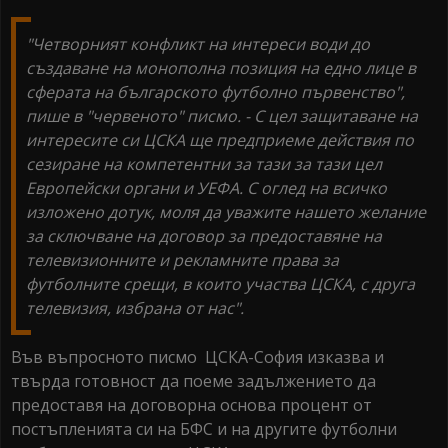
"Четворният конфликт на интереси води до
създаване на монополна позиция на едно лице в
сферата на българското футболно първенство",
пише в "червеното" писмо. - С цел защитаване на
интересите си ЦСКА ще предприеме действия по
сезиране на компетентни за тази за тази цел
Европейски органи и УЕФА. С оглед на всичко
изложено дотук, моля да уважите нашето желание
за сключване на договор за предоставяне на
телевизионните и рекламните права за
футболните срещи, в които участва ЦСКА, с друга
телевизия, избрана от нас".
Във въпросното писмо ЦСКА-София изказва и
твърда готовност да поеме задължението да
предоставя на договорна основа процент от
постъпленията си на БФС и на другите футболни