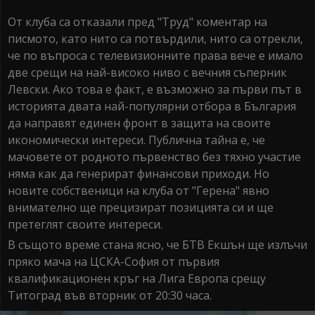
От клуба са отказали пред "Труд" коментар на
писмото, като нито са потвърдили, нито са отрекли,
че по въпроса с телевизионните права вече е имало
две срещи на най-високо ниво с вечния съперник
Левски. Ако това е факт, е възможно за първи път в
историята двата най-популярни отбора в България
да направят единен фронт в защита на своите
икономически интереси. Публична тайна е, че
мачовете от родното първенство без тяхно участие
няма как да генерират финансови приходи. Но
новите собственици на клуба от "Герена" явно
внимателно ще прецизират позицията си и ще
претеглят своите интереси.
В същото време стана ясно, че БТВ Екшън ще излъчи
пряко мача на ЦСКА-София от първия
квалификационен кръг на Лига Европа срещу
Титоград във вторник от 20:30 часа.