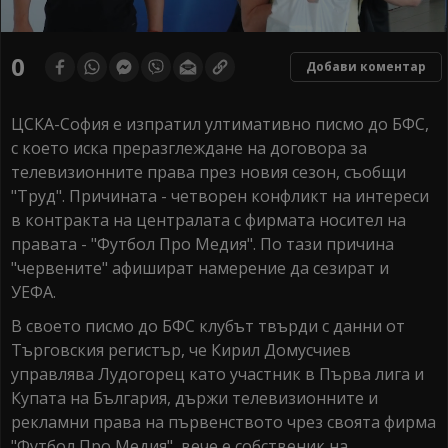
0
seconds
0
Добави коментар
of
0
seconds
ЦСКА-София е изпратил ултимативно писмо до БФС,
с което иска преразглеждане на договора за
телевизионните права през новия сезон, съобщи
"Труд". Причината - четворен конфликт на интереси
в контракта на централата с фирмата носител на
правата - "Футбол Про Медия". По тази причина
"червените" афишират намерение да сезират и
УЕФА.
В своето писмо до БФС клубът твърди с данни от
Търговския регистър, че Кирил Домусчиев
управлява Лудогорец като участник в Първа лига и
Купата на България, държи телевизионните и
рекламни права на първенството чрез своята фирма
"Футбол Про Медия", вече е собственик на