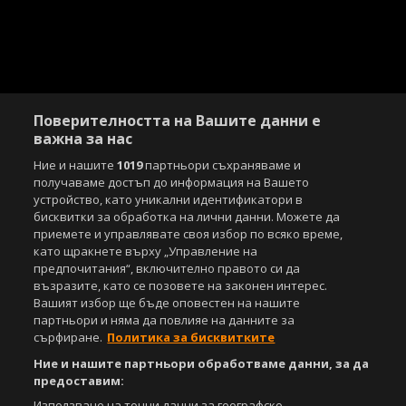
Поверителността на Вашите данни е
важна за нас
Ние и нашите
1019
партньори съхраняваме и
получаваме достъп до информация на Вашето
устройство, като уникални идентификатори в
бисквитки за обработка на лични данни. Можете да
приемете и управлявате своя избор по всяко време,
като щракнете върху „Управление на
предпочитания“, включително правото си да
възразите, като се позовете на законен интерес.
Вашият избор ще бъде оповестен на нашите
партньори и няма да повлияе на данните за
сърфиране.
Политика за бисквитките
Ние и нашите партньори обработваме данни, за да
предоставим:
Използване на точни данни за географско