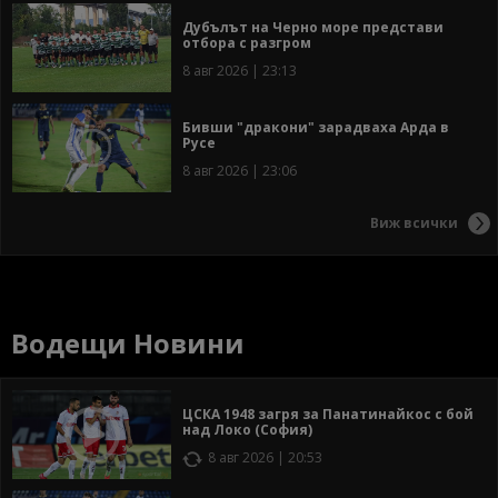
Дубълът на Черно море представи
отбора с разгром
8 авг 2026 | 23:13
Бивши "дракони" зарадваха Арда в
Русе
8 авг 2026 | 23:06
Виж всички
Водещи Новини
ЦСКА 1948 загря за Панатинайкос с бой
над Локо (София)
8 авг 2026 | 20:53