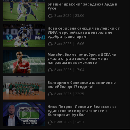
Бивши "дракони" зарадваха Арда в
Русе
8 авг 2026 | 23:06
Нова сериозна санкция за Левски от
УЕФА, европейската централа не
одобри транспарант
8 авг 2026 | 16:06
Макаби: Бяхме по-добри, а ЦСКА ни
ужили с три атаки, отиваме да
направим невъзможното
8 авг 2026 | 17:04
България е балкански шампион по
волейбол до 17 години!
8 авг 2026 | 22:25
Нико Петров: Левски и Веласкес са
единствените протагонисти в
българския футбол
8 авг 2026 | 14:13