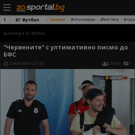
БГ Футбол
Новини
Фотогалерии
efbet Лига
Втора
Sportal.bg
БГ Футбол
"Червените" с ултимативно писмо до
БФС
5 юли 2019 | 21:18
33147
1