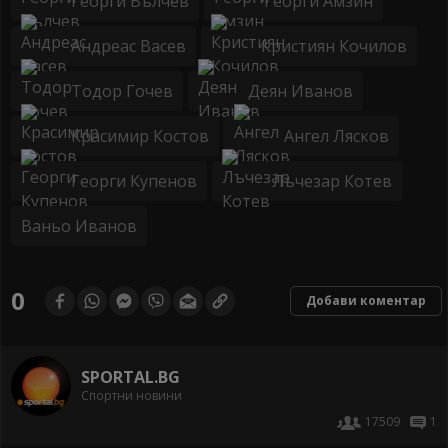
Георги Вълчев
Георги Амзин
Андреас Васев
Кристиян Кочилов
Тодор Гочев
Деян Иванов
Красимир Костов
Ангел Лясков
Георги Купенов
Лъчезар Котев
Ваньо Иванов
0
Добави коментар
SPORTAL.BG
Спортни новини
17509
1