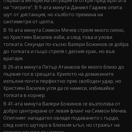
Първата интересна ситуация се откри пред вратата
на "тигрите". В 9-ата минута Даниел Гаджев опита
шут от дистанция, но кълбото премина на
сантиметри от целта.
В 16-ата минута Симеон Мечев стреля много силно,
но Християн Василев изби, а след това и улови
топката. Секунди по-късно Валери Божинов се добра
до топката и също стреля с десния крак, но във
вратаря.
В 29-ата минута Петър Атанасов бе много близо до
първия гол в срещата. Крилото на домакините
изпълни почти перфектно пряк свободен удар, но
Християн Василев успя да се намеси, избивайки
топката в корнер.
В 41-ата минута Валери Божинов се възползва от
добро центриране от левия фланг на Симеон Мечев.
Опитният нападател овладя подаването с гърди,
след което шутира в близкия ъгъл, но стражът на
гостите отново се намеси.