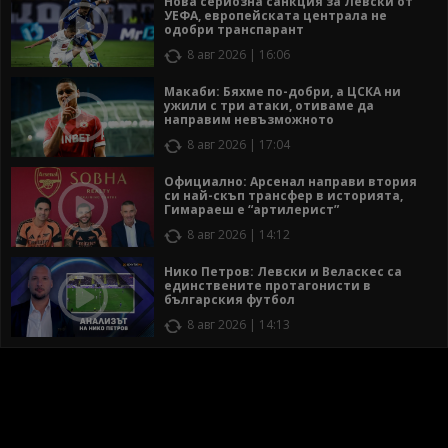
Нова сериозна санкция за Левски от
УЕФА, европейската централа не
одобри транспарант
8 авг 2026 | 16:06
Макаби: Бяхме по-добри, а ЦСКА ни
ужили с три атаки, отиваме да
направим невъзможното
8 авг 2026 | 17:04
Официално: Арсенал направи втория
си най-скъп трансфер в историята,
Гимараеш е “артилерист”
8 авг 2026 | 14:12
Нико Петров: Левски и Веласкес са
единствените протагонисти в
българския футбол
8 авг 2026 | 14:13