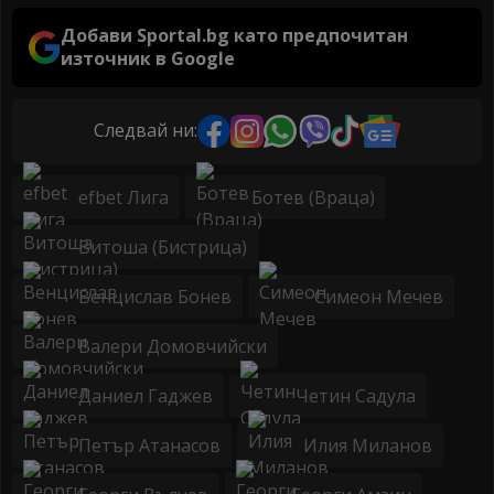
Добави Sportal.bg като предпочитан
източник в Google
Следвай ни:
efbet Лига
Ботев (Враца)
Витоша (Бистрица)
Венцислав Бонев
Симеон Мечев
Валери Домовчийски
Даниел Гаджев
Четин Садула
Петър Атанасов
Илия Миланов