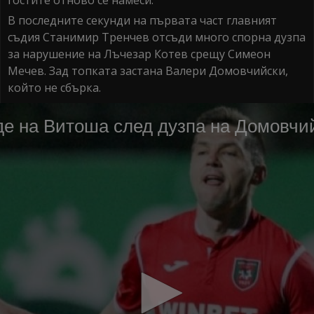
В последните секунди на първата част главният
съдия Станимир Тренчев отсъди много спорна дузпа
за нарушение на Лъчезар Котев срещу Симеон
Мечев. Зад топката застана Валери Домовчийски,
който не сбърка.