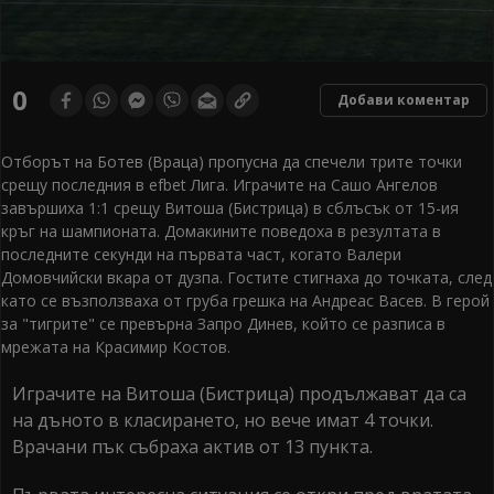
0
seconds
0
Добави коментар
of
0
seconds
Отборът на Ботев (Враца) пропусна да спечели трите точки
срещу последния в efbet Лига. Играчите на Сашо Ангелов
завършиха 1:1 срещу Витоша (Бистрица) в сблъсък от 15-ия
кръг на шампионата. Домакините поведоха в резултата в
последните секунди на първата част, когато Валери
Домовчийски вкара от дузпа. Гостите стигнаха до точката, след
като се възползваха от груба грешка на Андреас Васев. В герой
за "тигрите" се превърна Запро Динев, който се разписа в
мрежата на Красимир Костов.
Играчите на Витоша (Бистрица) продължават да са
на дъното в класирането, но вече имат 4 точки.
Врачани пък събраха актив от 13 пункта.