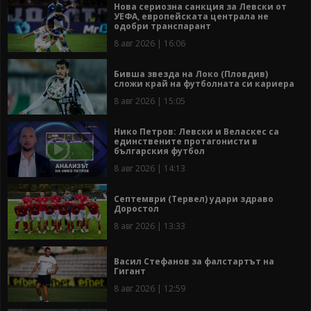
Нова сериозна санкция за Левски от
УЕФА, европейската централа не
одобри транспарант
8 авг 2026 | 16:06
Бивша звезда на Локо (Пловдив)
сложи край на футболната си кариера
8 авг 2026 | 15:05
Нико Петров: Левски и Веласкес са
единствените протагонисти в
българския футбол
8 авг 2026 | 14:13
Септември (Тервел) удари здраво
Доростол
8 авг 2026 | 13:33
Васил Стефанов за фалстартът на
Гигант
8 авг 2026 | 12:59