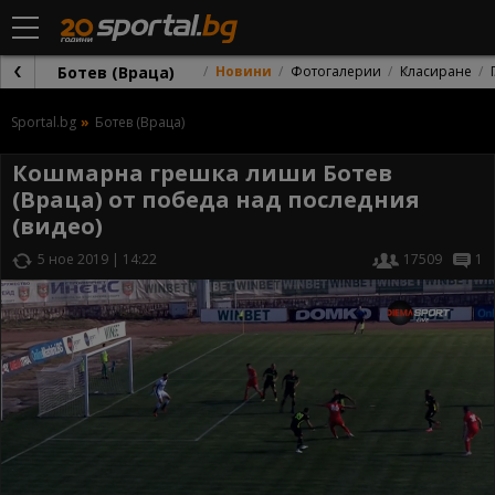
Ботев (Враца)
Новини
Фотогалерии
Класиране
Sportal.bg
Ботев (Враца)
Кошмарна грешка лиши Ботев
(Враца) от победа над последния
(видео)
5 ное 2019 | 14:22
17509
1