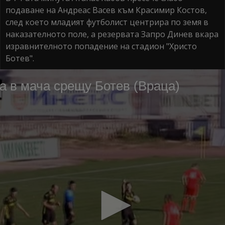
подаване на Андреас Васев към Красимир Костов,
след което младият футболист центрира по земя в
наказателното поле, а резервата Запро Динев вкара
изравнителното попадение на стадион "Христо
Ботев".