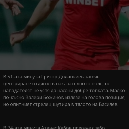
В 51-ата минута Григор Долапчиев засече
центриране отдясно в наказателното поле, но
нападателят не успя да насочи добре топката. Малко
по-късно Валери Божинов излезе на голова позиция,
но опитният стрелец шутира в тялото на Василев.
В 74-ата минута Атанас Кабов пресече слабо