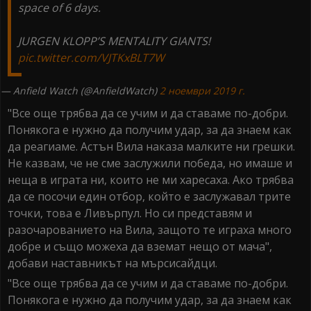
space of 6 days.
JURGEN KLOPP’S MENTALITY GIANTS!
pic.twitter.com/VJTKxBLT7W
— Anfield Watch (@AnfieldWatch)
2 ноември 2019 г.
"Все още трябва да се учим и да ставаме по-добри.
Понякога е нужно да получим удар, за да знаем как
да реагиаме. Астън Вила наказа малките ни грешки.
Не казвам, че не сме заслужили победа, но имаше и
неща в играта ни, които не ми харесаха. Ако трябва
да се посочи един отбор, който е заслужавал трите
точки, това е Ливърпул. Но си представям и
разочарованието на Вила, защото те играха много
добре и също можеха да вземат нещо от мача",
добави наставникът на мърсисайдци.
"Все още трябва да се учим и да ставаме по-добри.
Понякога е нужно да получим удар, за да знаем как