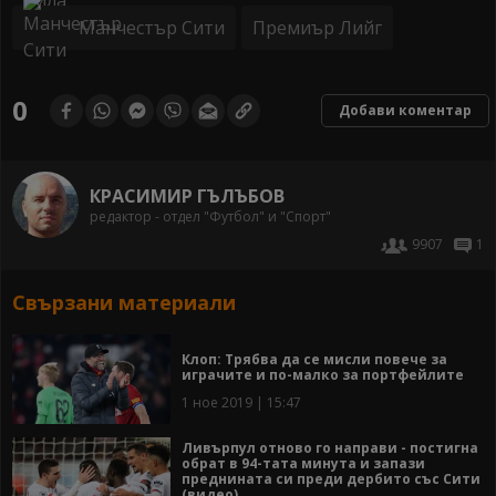
Манчестър Сити
Премиър Лийг
0
Добави коментар
КРАСИМИР ГЪЛЪБОВ
редактор - отдел "Футбол" и "Спорт"
9907
1
Свързани материали
Клоп: Трябва да се мисли повече за
играчите и по-малко за портфейлите
1 ное 2019 | 15:47
Ливърпул отново го направи - постигна
обрат в 94-тата минута и запази
преднината си преди дербито със Сити
(видео)