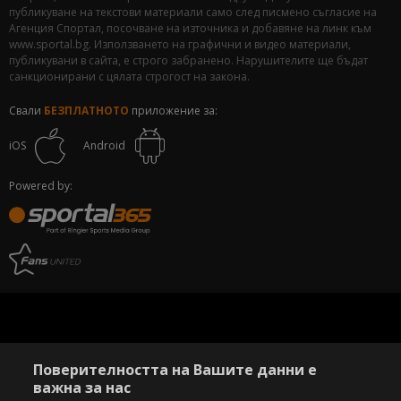
публикуване на текстови материали само след писмено съгласие на
Агенция Спортал, посочване на източника и добавяне на линк към
www.sportal.bg. Използването на графични и видео материали,
публикувани в сайта, е строго забранено. Нарушителите ще бъдат
санкционирани с цялата строгост на закона.
Свали
БЕЗПЛАТНОТО
приложение за:
iOS
Android
Powered by:
Поверителността на Вашите данни е
важна за нас