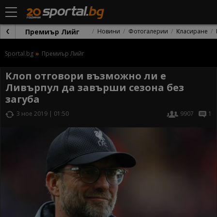
Премиър Лийг
Новини
Фотогалерии
Класиране
Sportal.bg
Премиър Лийг
Клоп отговори възможно ли е
Ливърпул да завърши сезона без
загуба
3 ное 2019 | 01:50
9907
1