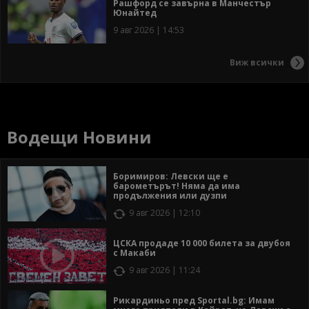
Рашфорд се завърна в Манчестър
Юнайтед
9 авг 2026 | 14:53
Виж всички
Водещи Новини
Боримиров: Левски ще е
барометърът! Няма да има
продължения или дузпи
9 авг 2026 | 12:10
ЦСКА продаде 10 000 билета за двубоя
с Макаби
9 авг 2026 | 11:24
Рикардиньо пред Sportal.bg: Имам