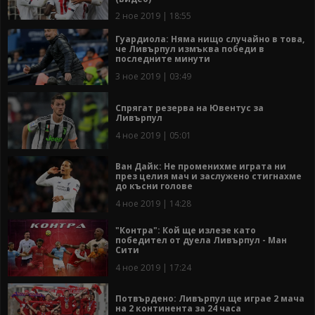
2 ное 2019 | 18:55
Гуардиола: Няма нищо случайно в това,
че Ливърпул измъква победи в
последните минути
3 ное 2019 | 03:49
Спрягат резерва на Ювентус за
Ливърпул
4 ное 2019 | 05:01
Ван Дайк: Не променихме играта ни
през целия мач и заслужено стигнахме
до късни голове
4 ное 2019 | 14:28
"Контра": Кой ще излезе като
победител от дуела Ливърпул - Ман
Сити
4 ное 2019 | 17:24
Потвърдено: Ливърпул ще играе 2 мача
на 2 континента за 24 часа