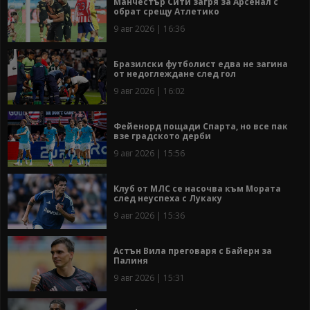
Манчестър Сити загря за Арсенал с
обрат срещу Атлетико
9 авг 2026 | 16:36
Бразилски футболист едва не загина
от недоглеждане след гол
9 авг 2026 | 16:02
Фейенорд пощади Спарта, но все пак
взе градското дерби
9 авг 2026 | 15:56
Клуб от МЛС се насочва към Мората
след неуспеха с Лукаку
9 авг 2026 | 15:36
Астън Вила преговаря с Байерн за
Палиня
9 авг 2026 | 15:31