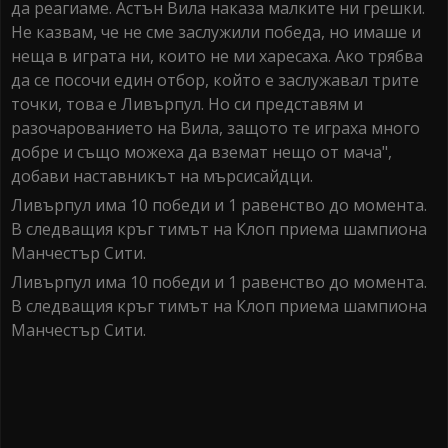
да реагиаме. Астън Вила наказа малките ни грешки.
Не казвам, че не сме заслужили победа, но имаше и
неща в играта ни, които не ми харесаха. Ако трябва
да се посочи един отбор, който е заслужавал трите
точки, това е Ливърпул. Но си представям и
разочарованието на Вила, защото те играха много
добре и също можеха да вземат нещо от мача",
добави наставникът на мърсисайдци.
Ливърпул има 10 победи и 1 равенство до момента.
В следващия кръг тимът на Клоп приема шампиона
Манчестър Сити.
Ливърпул има 10 победи и 1 равенство до момента.
В следващия кръг тимът на Клоп приема шампиона
Манчестър Сити.