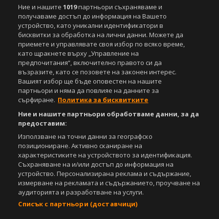
Ние и нашите
1019
партньори съхраняваме и
получаваме достъп до информация на Вашето
устройство, като уникални идентификатори в
бисквитки за обработка на лични данни. Можете да
приемете и управлявате своя избор по всяко време,
като щракнете върху „Управление на
предпочитания“, включително правото си да
възразите, като се позовете на законен интерес.
Вашият избор ще бъде оповестен на нашите
партньори и няма да повлияе на данните за
сърфиране.
Политика за бисквитките
Ние и нашите партньори обработваме данни, за да
предоставим:
Използване на точни данни за географско
позициониране. Активно сканиране на
характеристиките на устройството за идентификация.
Съхраняване на и/или достъп до информация на
устройство. Персонализирана реклама и съдържание,
измерване на рекламата и съдържанието, проучване на
аудиторията и разработване на услуги.
Списък с партньори (доставчици)