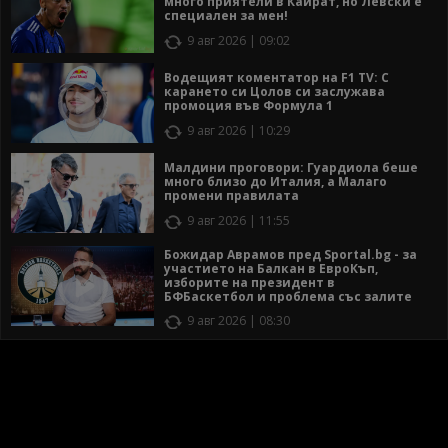
много приятели в Кайрат, но Левски е
специален за мен!
9 авг 2026 | 09:02
Водещият коментатор на F1 TV: С
карането си Цолов си заслужава
промоция във Формула 1
9 авг 2026 | 10:29
Малдини проговори: Гуардиола беше
много близо до Италия, а Малаго
промени правилата
9 авг 2026 | 11:55
Божидар Аврамов пред Sportal.bg - за
участието на Балкан в ЕвроКъп,
изборите на президент в
БФБаскетбол и проблема със залите
9 авг 2026 | 08:30