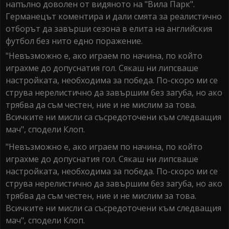
напълно доволен от видяното на "Вила Парк".
Германецът коментира и дали смята за реалистично
отборът да завърши сезона в елита на английския
футбол без нито едно поражение.
"Невъзможно е, ако играем по начина, по който
играхме до допуснатия гол. Сякаш ни липсваше
настройката, необходима за победа. По-скоро ми се
струва нерелистично да завършим без загуба, но ако
трябва да съм честен, ние и не мислим за това.
Всичките ни мисли са съсредоточени към следващия
мач", сподели Клоп.
"Невъзможно е, ако играем по начина, по който
играхме до допуснатия гол. Сякаш ни липсваше
настройката, необходима за победа. По-скоро ми се
струва нерелистично да завършим без загуба, но ако
трябва да съм честен, ние и не мислим за това.
Всичките ни мисли са съсредоточени към следващия
мач", сподели Клоп.