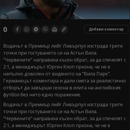
0
Добави коментар
Водачът в Премиър лийг Ливърпул изстрада трите
точки при гостуването си на Астън Вила.
"Червените" направиха късен обрат, за да спечелят с
2:1, а мениджърът Юрген Клоп призна, че не е
напълно доволен от видяното на "Вила Парк".
Германецът коментира и дали смята за реалистично
отборът да завърши сезона в елита на английския
футбол без нито едно поражение.
Водачът в Премиър лийг Ливърпул изстрада трите
точки при гостуването си на Астън Вила.
"Червените" направиха късен обрат, за да спечелят с
2:1, а мениджърът Юрген Клоп призна, че не е