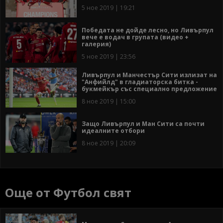
5 ное 2019 | 19:21
Победата не дойде лесно, но Ливърпул
вече е водач в групата (видео +
галерия)
5 ное 2019 | 23:56
Ливърпул и Манчестър Сити излизат на
"Анфийлд" в гладиаторска битка -
букмейкър със специално предложение
8 ное 2019 | 15:00
Защо Ливърпул и Ман Сити са почти
идеалните отбори
8 ное 2019 | 20:09
Още от Футбол свят