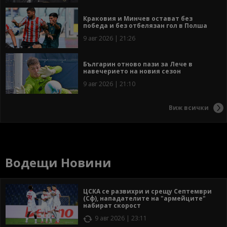
Краковия и Минчев остават без
победа и без отбелязан гол в Полша
9 авг 2026 | 21:26
Българин отново пази за Лече в
навечерието на новия сезон
9 авг 2026 | 21:10
Виж всички
Водещи Новини
ЦСКА се развихри и срещу Септември
(Сф), нападателите на "армейците"
набират скорост
9 авг 2026 | 23:11