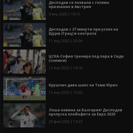
Десподов се похвали с голямо
признание в Австрия
9 яну 2020 | 16:15
Десподов с 27 минути при успех на
Щурм (Грац) в контрола
11 яну 2020 | 20:04
ЦСКА-София тренира под пара в Сиде
(снимки)
12 яну 2020 | 14:18
Крушчич дава шанс на Томи Юрич
13 яну 2020 | 10:03
Лоша новина за България! Десподов
пропуска плейофите за Евро 2020
20 фев 2020 | 14:23