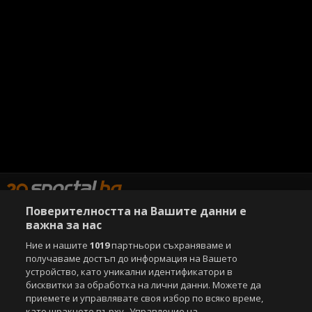
Поверителността на Вашите данни е
важна за нас
Copyright © 2007-2026 Агенция Спортал. Всички права запазени.
Ние и нашите
1019
партньори съхраняваме и
Този уебсайт е собственост на
Sportal Media Group
получаваме достъп до информация на Вашето
устройство, като уникални идентификатори в
За нас
Екип
За рекламa
Общи условия
бисквитки за обработка на лични данни. Можете да
Етични правила на НСС
Лични данни
приемете и управлявате своя избор по всяко време,
като щракнете върху „Управление на