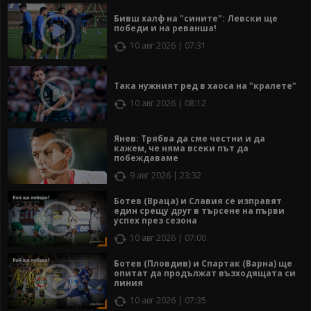
Бивш халф на "сините": Левски ще
победи и на реванша!
10 авг 2026 | 07:31
Така нужният ред в хаоса на "кралете"
10 авг 2026 | 08:12
Янев: Трябва да сме честни и да
кажем, че няма всеки път да
побеждаваме
9 авг 2026 | 23:32
Ботев (Враца) и Славия се изправят
един срещу друг в търсене на първи
успех през сезона
10 авг 2026 | 07:00
Ботев (Пловдив) и Спартак (Варна) ще
опитат да продължат възходящата си
линия
10 авг 2026 | 07:35