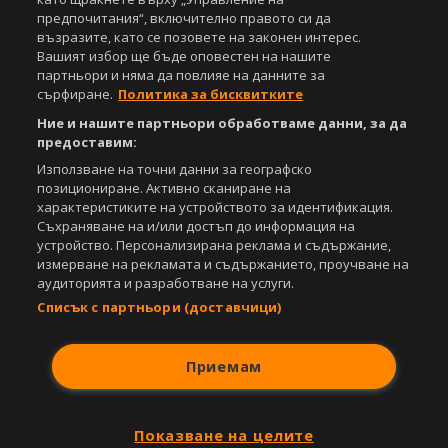
Управление на предпочитания
предпочитания“, включително правото си да
възразите, като се позовете на законен интерес.
Съдържанието на този уеб сайт и технологиите, използвани в него, са
Вашият избор ще бъде оповестен на нашите
под закрила на Закона за авторското право и сродните му права.
партньори и няма да повлияе на данните за
Всички статии, репортажи, интервюта и други текстови, графични и
видео материали, публикувани в сайта, са собственост на Агенция
сърфиране.
Политика за бисквитките
Спортал, освен ако изрично е посочено друго. Допуска се
Ние и нашите партньори обработваме данни, за да
публикуване на текстови материали само след писмено съгласие на
предоставим:
Агенция Спортал, посочване на източника и добавяне на линк към
www.sportal.bg. Използването на графични и видео материали,
Използване на точни данни за географско
публикувани в сайта, е строго забранено. Нарушителите ще бъдат
позициониране. Активно сканиране на
санкционирани с цялата строгост на закона.
характеристиките на устройството за идентификация.
Съхраняване на и/или достъп до информация на
Свали
БЕЗПЛАТНОТО
приложение за:
устройство. Персонализирана реклама и съдържание,
измерване на рекламата и съдържанието, проучване на
iOS
Android
аудиторията и разработване на услуги.
Списък с партньори (доставчици)
Powered by:
Приемам
Показване на целите