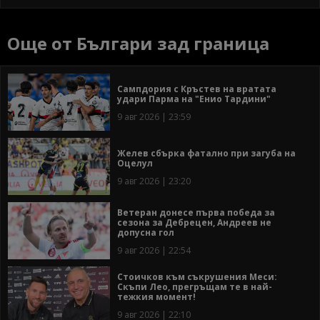
Още от Българи зад граница
Сампдория с Кръстев на вратата
удари Парма на "Енио Тардини"
9 авг 2026 | 23:59
Желев сбърка фатално при загуба на
Оцелул
9 авг 2026 | 23:20
Ветеран донесе първа победа за
сезона за Дебрецен, Андреев не
допусна гол
9 авг 2026 | 22:54
Стоичков към съкрушения Меси:
Скъпи Лео, прегръщам те в най-
тежкия момент!
9 авг 2026 | 22:10