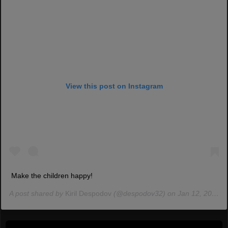
View this post on Instagram
Make the children happy!
A post shared by
Kiril Despodov
(@despodov32) on Jan 12, 2020 at 2:50am PST