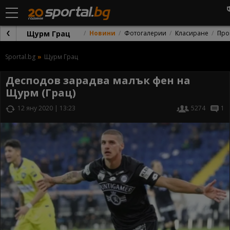
Щурм Грац
Новини
Фотогалерии
Класиране
Про
Sportal.bg
Щурм Грац
Десподов зарадва малък фен на
Щурм (Грац)
12 яну 2020 | 13:23
5274
1