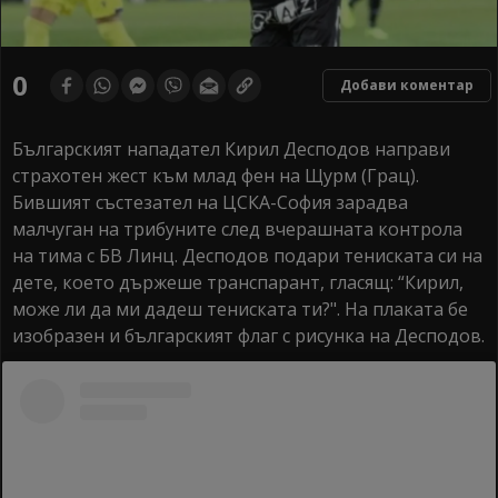
0
Добави коментар
Българският нападател Кирил Десподов направи
страхотен жест към млад фен на Щурм (Грац).
Бившият състезател на ЦСКА-София зарадва
малчуган на трибуните след вчерашната контрола
на тима с БВ Линц. Десподов подари тениската си на
дете, което държеше транспарант, гласящ: “Кирил,
може ли да ми дадеш тениската ти?". На плаката бе
изобразен и българският флаг с рисунка на Десподов.