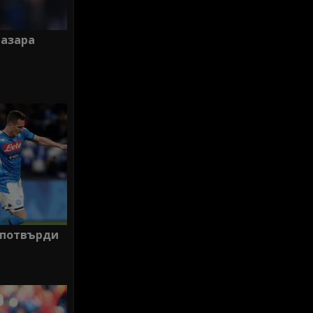
пазара
 потвърди