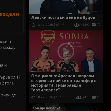
раздели
Левски постави цена на Вуцов
8 авг 2026 | 09:14
43890
72
лският
ор между
на и
Официално: Арсенал направи
гърба си 17
втория си най-скъп трансфер в
 2 гола.
историята, Гимараеш е
“артилерист”
афира до
8 авг 2026 | 14:12
9473
14