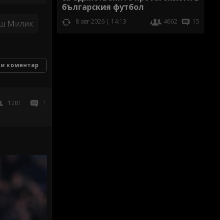
българския футбол
8 авг 2026 | 14:13
4662
15
ш Милик
и коментар
1281
1