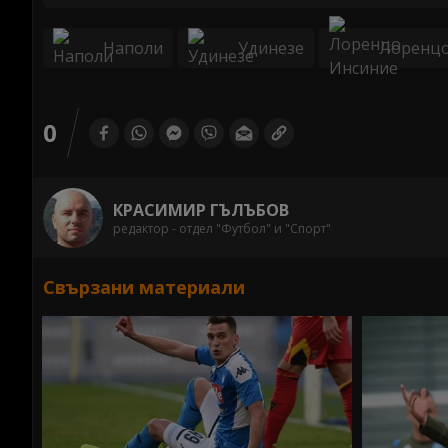
Наполи
Удинезе
Лоренцо
0
КРАСИМИР ГЪЛЪБОВ
редактор - отдел "Футбол" и "Спорт"
Свързани материали