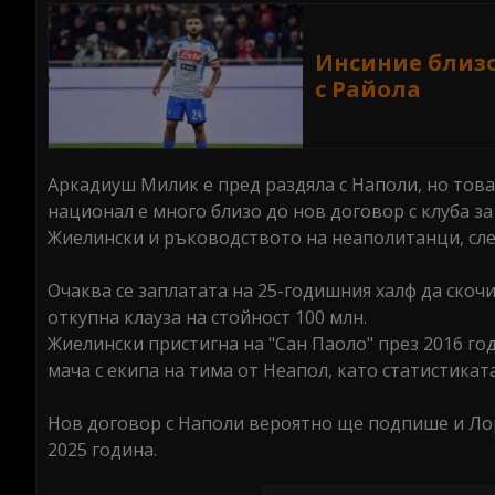
Инсиние близо
с Райола
Аркадиуш Милик е пред раздяла с Наполи, но тов
национал е много близо до нов договор с клуба за
Жиелински и ръководството на неаполитанци, сле
Очаква се заплатата на 25-годишния халф да скочи 
откупна клауза на стойност 100 млн.
Жиелински пристигна на "Сан Паоло" през 2016 год
мача с екипа на тима от Неапол, като статистиката
Нов договор с Наполи вероятно ще подпише и Ло
2025 година.