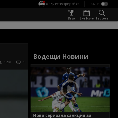
Вход / Регистрирай се
Игри
LiveScore
Търсене
Водещи Новини
1281
1
Нова сериозна санкция за