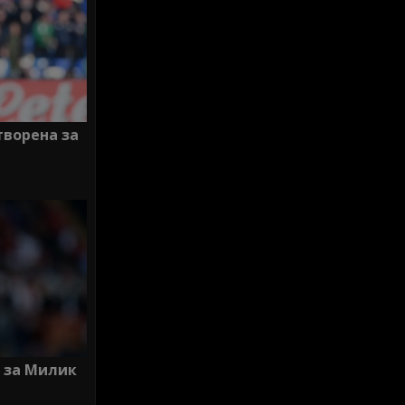
творена за
 за Милик