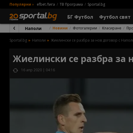
Популярни
»
efbet Лига
ТВ Програма
Sportal.bg
БГ Футбол
Футбол свят
Наполи
Новини
Фотогалерии
Класиране
Пр
Sportal.bg
Наполи
Жиелински се разбра за нов договор с Напол
Жиелински се разбра за 
16 апр 2020 | 04:16