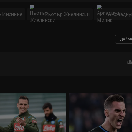
 Инсиние
Пьотър Жиелински
Аркадиу
Добав