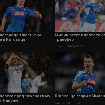
благороден жест към
Милик оставя вратата о
е в Катовице
трансфер
 16:40
31 март 2020 | 05:22
 хареса предложената му
Шалке ще спори с Милан
т Наполи
8 апр 2020 | 21:38