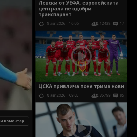
Левски от УЕФА, европейската
централа не одобри
транспарант
8 авг 2026 | 16:06
12438
17
ЦСКА привлича поне трима нови
8 авг 2026 | 09:05
35799
95
и коментар