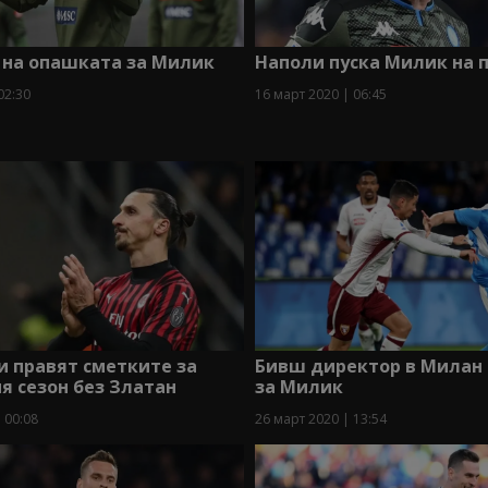
 на опашката за Милик
Наполи пуска Милик на 
02:30
16 март 2020 | 06:45
и правят сметките за
Бивш директор в Милан
 сезон без Златан
за Милик
 00:08
26 март 2020 | 13:54