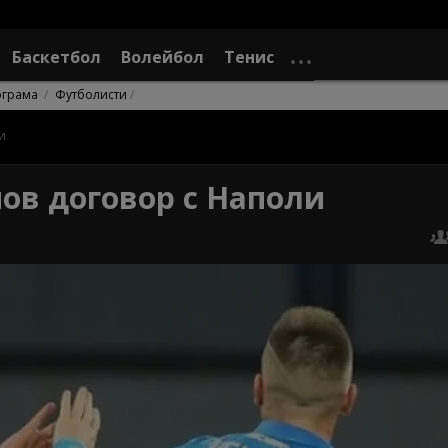
Баскетбол
Волейбол
Тенис
ограма
Футболисти
и
нов договор с Наполи