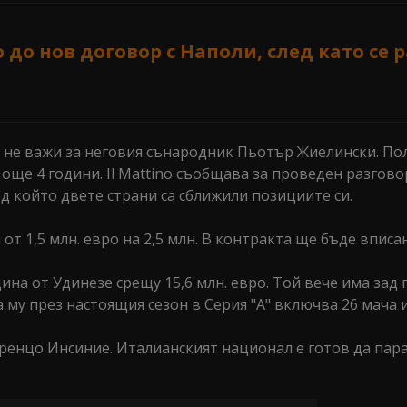
 до нов договор с Наполи, след като се 
а не важи за неговия сънародник Пьотър Жиелински. По
 още 4 години. Il Mattino съобщава за проведен разгов
д който двете страни са сближили позициите си.
от 1,5 млн. евро на 2,5 млн. В контракта ще бъде вписа
ина от Удинезе срещу 15,6 млн. евро. Той вече има зад 
 му през настоящия сезон в Серия "А" включва 26 мача и
ренцо Инсиние. Италианският национал е готов да пар