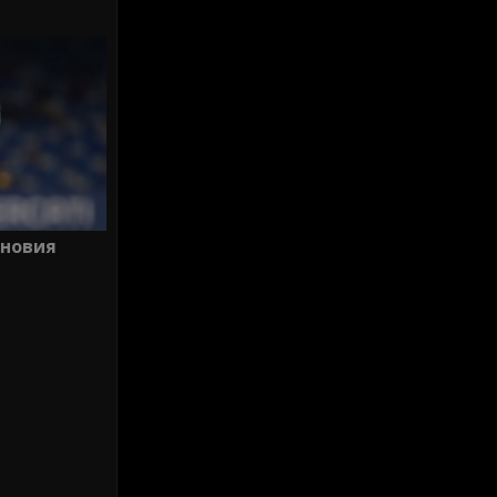
 новия