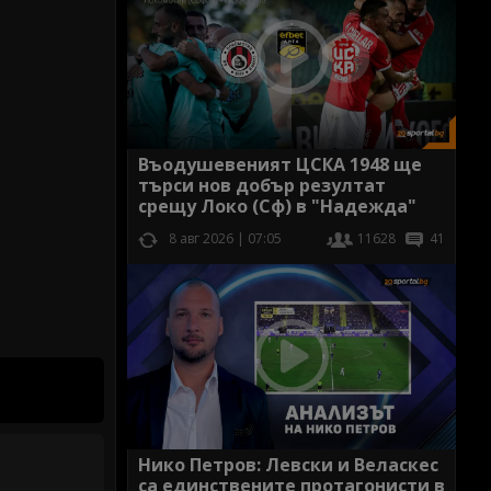
Въодушевеният ЦСКА 1948 ще
търси нов добър резултат
срещу Локо (Сф) в "Надежда"
8 авг 2026 | 07:05
11628
41
Нико Петров: Левски и Веласкес
са единствените протагонисти в