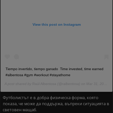
View this post on Instagram
Tiempo invertido, tiempo ganado ‍ Time invested, time earned ‍
#albentosa #gym #workout #stayathome
A post shared by
Raúl Albentosa
(@ralbentosa) on Mar 31, 2020 at 12:42pm PDT
Футболистът е в добра физическа форма, която
показа, че може да поддържа, въпреки ситуацията в
световен мащаб.