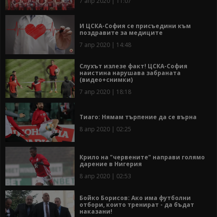
7 апр 2020 | 11:07
И ЦСКА-София се присъедини към
поздравите за медиците
7 апр 2020 | 14:48
Слухът излезе факт! ЦСКА-София
наистина нарушава забраната
(видео+снимки)
7 апр 2020 | 18:18
Тиаго: Нямам търпение да се върна
8 апр 2020 | 02:25
Крило на "червените" направи голямо
дарение в Нигерия
8 апр 2020 | 02:53
Бойко Борисов: Ако има футболни
отбори, които тренират - да бъдат
наказани!