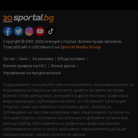
Copyright © 2007-2026 Агенция Спортал. Всички права запазени.
Този уебсайт е собственост на
Sportal Media Group
За нас
Екип
За рекламa
Общи условия
Етични правила на НСС
Лични данни
Управление на предпочитания
Съдържанието на този уеб сайт и технологиите, използвани в него, са
под закрила на Закона за авторското право и сродните му права.
Всички статии, репортажи, интервюта и други текстови, графични и
видео материали, публикувани в сайта, са собственост на Агенция
Спортал, освен ако изрично е посочено друго. Допуска се
публикуване на текстови материали само след писмено съгласие на
Агенция Спортал, посочване на източника и добавяне на линк към
www.sportal.bg. Използването на графични и видео материали,
публикувани в сайта, е строго забранено. Нарушителите ще бъдат
санкционирани с цялата строгост на закона.