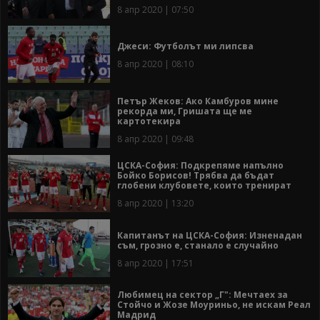
8 апр 2020 | 07:50
Джеси: Футболът ми липсва
8 апр 2020 | 08:10
Петър Жеков: Ако Камбуров мине
рекорда ми, Гришата ще ме
картотекира
8 апр 2020 | 09:48
ЦСКА-София: Подкрепяме напълно
Бойко Борисов! Трябва да бъдат
глобени клубовете, които тренират
8 апр 2020 | 13:20
Капитанът на ЦСКА-София: Изненадан
съм, грозно е, станало е случайно
8 апр 2020 | 17:51
Любимец на сектор „Г": Мечтаех за
Стойчо и Жозе Моуриньо, не искам Реал
Мадрид