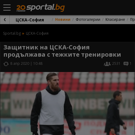
ЦСКА-София
Новини
Фотогалерии
Класиране
Пр
Sportal.bg
ЦСКА-София
Защитник на ЦСКА-София
продължава с тежките тренировки
8 апр 2020 | 10:48
2531
1