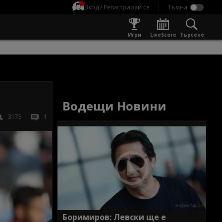
Вход / Регистрирай се
Игри
LiveScore
Търсене
Водещи Новини
3175
1
Боримиров: Левски ще е