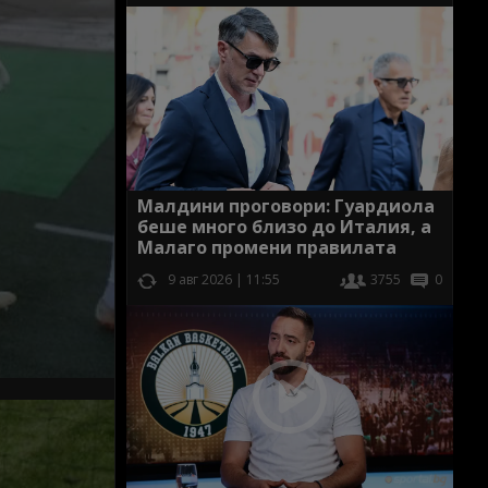
Малдини проговори: Гуардиола
беше много близо до Италия, а
Малаго промени правилата
9 авг 2026 | 11:55
3755
0