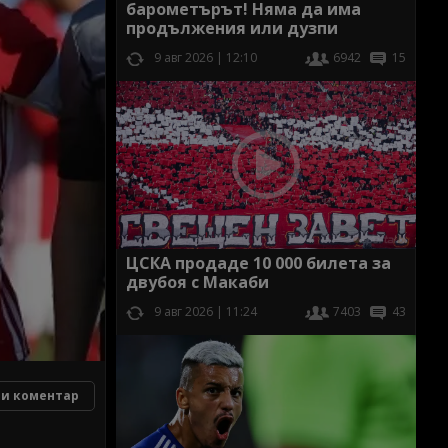
барометърът! Няма да има
продължения или дузпи
9 авг 2026 | 12:10
6942
15
ЦСКА продаде 10 000 билета за
двубоя с Макаби
9 авг 2026 | 11:24
7403
43
и коментар