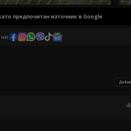
 като предпочитан източник в Google
 ни:
Добав