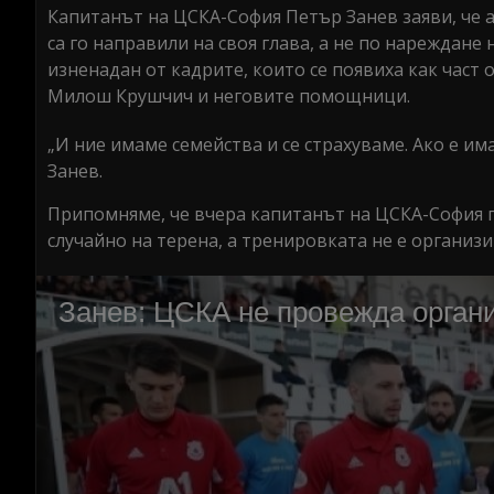
Капитанът на ЦСКА-София Петър Занев заяви, че 
са го направили на своя глава, а не по нареждане
изненадан от кадрите, които се появиха как част
Милош Крушчич и неговите помощници.
„И ние имаме семейства и се страхуваме. Ако е има
Занев.
Припомняме, че вчера капитанът на ЦСКА-София п
случайно на терена, а тренировката не е организ