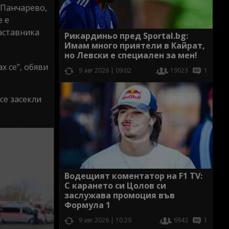
 Панчарево,
е е
аставника
Рикардиньо пред Sportal.bg:
Имам много приятели в Кайрат,
но Левски е специален за мен!
х се”, обяви
9 авг 2026 | 09:02
19023
1
се засекли
Водещият коментатор на F1 TV:
С карането си Цолов си
заслужава промоция във
Формула 1
9 авг 2026 | 10:29
6943
1