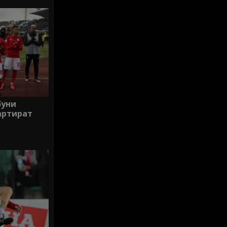
буни
артират