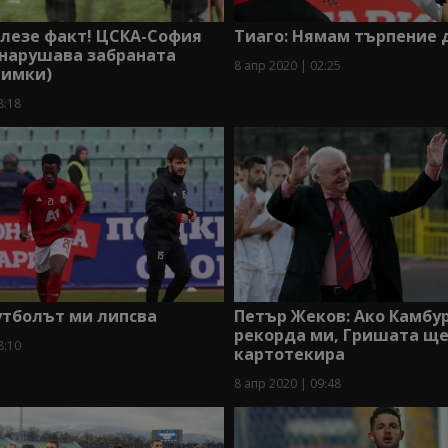
злезе факт! ЦСКА-София
Тиаго: Нямам търпение д
 нарушава забраната
8 апр 2020 | 02:25
нимки)
8:18
утболът ми липсва
Петър Жеков: Ако Камбу
рекорда ми, Гришата ще
8:10
картотекира
8 апр 2020 | 09:48