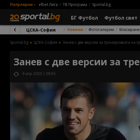
Популярни
»
efbet Лига
ТВ Програма
Sportal.bg
БГ Футбол
Футбол свят
ЦСКА-София
Новини
Фотогалерии
Класиране
Sportal.bg
ЦСКА-София
Занев с две версии за тренировката на 
Занев с две версии за т
9 апр 2020 | 09:55