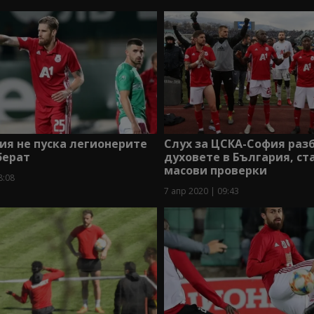
я не пуска легионерите
Слух за ЦСКА-София раз
берат
духовете в България, ст
масови проверки
8:08
7 апр 2020 | 09:43