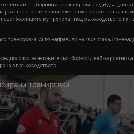
ако негови съотборници са тренирали преди два дни на
 на ръководството. Бранителят на червените допълни, ч
 от съотборниците му тренират под ръководството на н
ло тренировка, са го направили на своя глава. Изненада
редположи, че неговите съотборници най-вероятно са 
ирана от ръководството.