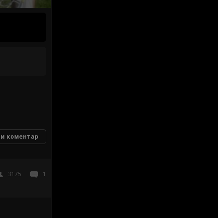
и коментар
3175
1