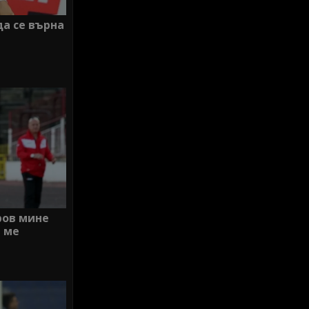
а се върна
ров мине
 ме