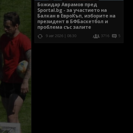
Божидар Аврамов пред
Sportal.bg - за участието на
Балкан в ЕвроКъп, изборите на
президент в БФБаскетбол и
проблема със залите
9 авг 2026 | 08:30
3716
5