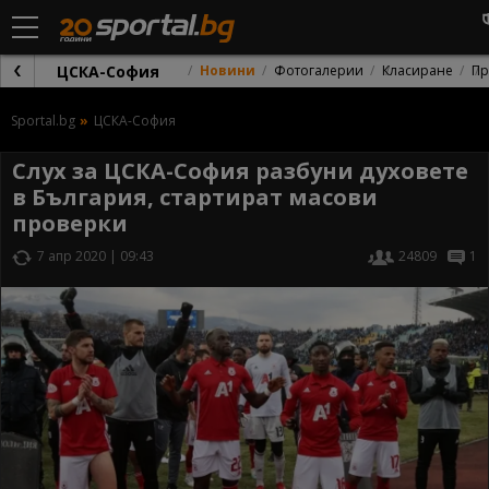
ЦСКА-София
Новини
Фотогалерии
Класиране
Пр
Sportal.bg
ЦСКА-София
Слух за ЦСКА-София разбуни духовете
в България, стартират масови
проверки
7 апр 2020 | 09:43
24809
1