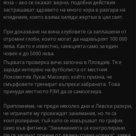
ясна – ако се окажат верни, подобни действия
застрашават здравето на много хора в разгара на
епидемия, която взима хиляди жертви в цял свят.
При доказване на вина клубовете са заплашени от
огромни глоби, които могат да надхвърлят 100 000
лева. Както е известно, санкцията само за един
човек е до 5000 лева.
Първата проверка вече започна в Пловдив. Тя е
заради интервю на футболиста от местния
Локомотив Лукас Масоеро, който призна, че
смърфовете тренират въпреки забраната. Това
принуди местното РЗИ да се самосезира.
Припомняме, че преди няколко дни и Левски разкри,
че играчите му провеждат занимания, но те са
контролирани, тъй като се извършват по график
само във фитнеса. "Заниманията са контролирани.
Не се засичат повече от двама-трима човека", заяви