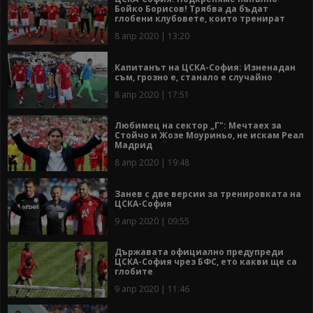
Бойко Борисов! Трябва да бъдат
глобени клубовете, които тренират
8 апр 2020 | 13:20
Капитанът на ЦСКА-София: Изненадан
съм, грозно е, станало е случайно
8 апр 2020 | 17:51
Любимец на сектор „Г": Мечтаех за
Стойчо и Жозе Моуриньо, не искам Реал
Мадрид
8 апр 2020 | 19:48
Занев с две версии за тренировката на
ЦСКА-София
9 апр 2020 | 09:55
Държавата официално предупреди
ЦСКА-София чрез БФС, ето какви ще са
глобите
9 апр 2020 | 11:46