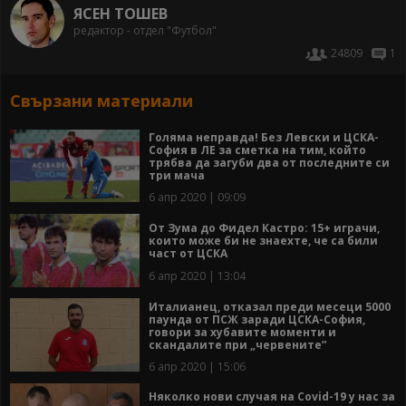
ЯСЕН ТОШЕВ
редактор - отдел "Футбол"
24809
1
Свързани материали
Голяма неправда! Без Левски и ЦСКА-
София в ЛЕ за сметка на тим, който
трябва да загуби два от последните си
три мача
6 апр 2020 | 09:09
От Зума до Фидел Кастро: 15+ играчи,
които може би не знаехте, че са били
част от ЦСКА
6 апр 2020 | 13:04
Италианец, отказал преди месеци 5000
паунда от ПСЖ заради ЦСКА-София,
говори за хубавите моменти и
скандалите при „червените”
6 апр 2020 | 15:06
Няколко нови случая на Covid-19 у нас за