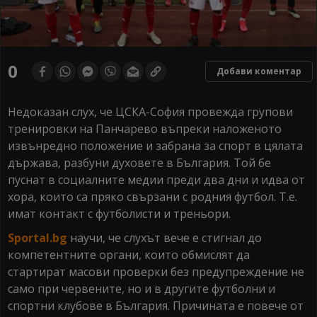
0
Добави коментар
Недоказан слух, че ЦСКА-София провежда групови
тренировки на Панчарево въпреки наложеното
извънредно положение и забрана за спорт в цялата
държава, разбуни духовете в България. Той бе
пуснат в социалните медии преди два дни и идва от
хора, които са пряко свързани с родния футбол. Т.е.
имат контакт с футболисти и треньори.
Sportal.bg
научи, че слухът вече е стигнал до
компетентните органи, които обмислят да
стартират масови проверки без предупреждение не
само при червените, но и в другите футболни и
спортни клубове в България. Причината е повече от