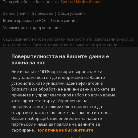
Този уебсайт е собственост на
Sportal Media Group
За нас
Екип
За рекламa
Общи условия
Етични правила на НСС
Лични данни
Управление на предпочитания
Съдържанието на този уеб сайт и технологиите, използвани в него, са
под закрила на Закона за авторското право и сродните му права.
Всички статии, репортажи, интервюта и други текстови, графични и
Поверителността на Вашите данни е
видео материали, публикувани в сайта, са собственост на Агенция
Спортал, освен ако изрично е посочено друго. Допуска се
важна за нас
публикуване на текстови материали само след писмено съгласие на
Ние и нашите
1019
партньори съхраняваме и
Агенция Спортал, посочване на източника и добавяне на линк към
получаваме достъп до информация на Вашето
www.sportal.bg. Използването на графични и видео материали,
устройство, като уникални идентификатори в
публикувани в сайта, е строго забранено. Нарушителите ще бъдат
бисквитки за обработка на лични данни. Можете да
санкционирани с цялата строгост на закона.
приемете и управлявате своя избор по всяко време,
като щракнете върху „Управление на
Свали
БЕЗПЛАТНОТО
приложение за:
предпочитания“, включително правото си да
възразите, като се позовете на законен интерес.
iOS
Android
Вашият избор ще бъде оповестен на нашите
партньори и няма да повлияе на данните за
Powered by:
сърфиране.
Политика за бисквитките