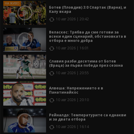
Ботев (Пловдив) 3:0 Спартак (Варна), и
Калу вкара
10 авг 2026 | 20:42
Веласкес: Трябва да сме готови за
всеки един сценарий, обстановката в
отбора е много добра
10 авг 2026 | 16:01
Славия разби десетима от Ботев
(Враца) за първа победа през сезона
10 авг 2026 | 20:55
Алвеша: Напрежението е в
Панатинайкос
10 авг 2026 | 20:10
Рейналдо: Температурите са еднакви
и за двата отбора
10 авг 2026 | 16:14