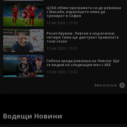
ЦСКА обяви програмата си до реванша
с Макаби, израелците няма да
тренират в София
10 авг 2026 | 15:50
Росен Крумов: Левски е над всички,
четири тима ще диктуват правилата
този сезон
10 авг 2026 | 15:31
Гибона преди реванша на Левски: Ще
се видим на следващия мач с АЕК
10 авг 2026 | 15:22
Виж всички
Водещи Новини