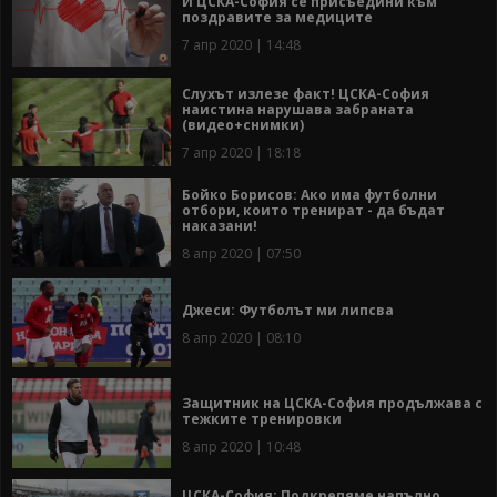
И ЦСКА-София се присъедини към
поздравите за медиците
7 апр 2020 | 14:48
Слухът излезе факт! ЦСКА-София
наистина нарушава забраната
(видео+снимки)
7 апр 2020 | 18:18
Бойко Борисов: Ако има футболни
отбори, които тренират - да бъдат
наказани!
8 апр 2020 | 07:50
Джеси: Футболът ми липсва
8 апр 2020 | 08:10
Защитник на ЦСКА-София продължава с
тежките тренировки
8 апр 2020 | 10:48
ЦСКА-София: Подкрепяме напълно