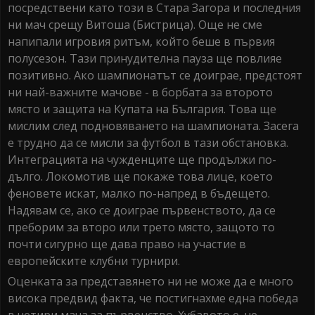
посредствени като този в Стара Загора и последния
ни мач срещу Витоша (Бистрица). Още не сме
напипали игровия ритъм, който беше в първия
полусезон. Тази принудителна пауза ще повлияе
позитивно. Ако шампионатът се доиграе, предстоят
ни най-важните мачове - в борбата за второто
място и защита на Купата на България. Това ще
мислим след подновяването на шампионата. Засега
е трудно да се мисли за футбол в тази обстановка.
Интеграцията на чужденците ще продължи по-
дълго. Локомотив ще покаже това лице, което
феновете искат, малко по-напред в бъдещето.
Надявам се, ако се доиграе първенството, да се
преборим за второ или трето място, защото то
почти сигурно ще дава право на участие в
европейските клубни турнири.
Оценката за представянето ни не може да е много
висока предвид факта, че постигнахме една победа
в четири мача за първенство. Хубавото е, че