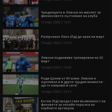
Чужденците в Левски не мислят за
финансовото състояние на клуба
16 март 2020 | 12:51
Разпуснаха Локо (Пд) до края на март
16 март 2020 | 13:19
Левски подновява тренировки на 23
март
16 март 2020 | 14:06
Ради Цонев от Италия: Левски е
оцелявал и в други трудни моменти -
ще го направи и сега!
16 март 2020 | 16:14
Ботев (Пд) предоставя възможност на
феновете за онлайн поръчка на
клубните артикули