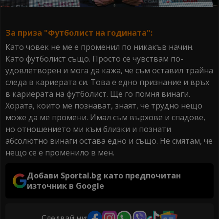
За приза "Футболист на годината":
Като човек не ме е променил по никакъв начин.
Като футболист също. Просто се чувствам по-
удовлетворен и мога да кажа, че съм оставил трайна
следа в кариерата си. Това е едно признание и връх
в кариерата на футболист. Ще го помня винаги.
Хората, които ме познават, знаят, че трудно нещо
може да ме промени. Имал съм върхове и спадове,
но отношението ми към близки и познати
абсолютно винаги остава едно и също. Не смятам, че
нещо се е променило в мен.
Добави Sportal.bg като предпочитан
източник в Google
Следвай ни: