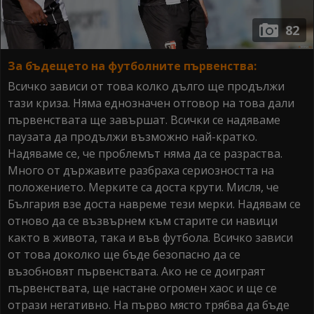
82
За бъдещето на футболните първенства:
Всичко зависи от това колко дълго ще продължи
тази криза. Няма еднозначен отговор на това дали
първенствата ще завършат. Всички се надяваме
паузата да продължи възможно най-кратко.
Надяваме се, че проблемът няма да се разраства.
Много от държавите разбраха сериозността на
положението. Мерките са доста крути. Мисля, че
България взе доста навреме тези мерки. Надявам се
отново да се възвърнем към старите си навици
както в живота, така и във футбола. Всичко зависи
от това доколко ще бъде безопасно да се
възобновят първенствата. Ако не се доиграят
първенствата, ще настане огромен хаос и ще се
отрази негативно. На първо място трябва да бъде