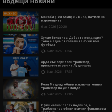
Водещи Новини
Макаби (Тел Авив) 0:2 ЦСКА, натиск на
израелците
6 авг 2026 | 20:20
Хулио Веласкес: Добрата кондиция?
Това е една от големите лъжи във
футбола
6 авг 2026 | 13:47
Арда със сериозен трансфер,
привлече играч на Лудогорец
6 авг 2026 | 17:33
Реал Мадрид обяви изключителния
трансфер на Диоманде
6 авг 2026 | 17:06
Официално: Салах подписа, а
Трабзонспор обяви всички финансови