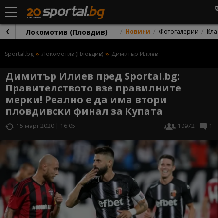
Локомотив (Пловдив)
Новини
Фотогалерии
Кла
Sportal.bg
Локомотив (Пловдив)
Димитър Илиев
Димитър Илиев пред Sportal.bg:
Правителството взе правилните
мерки! Реално е да има втори
пловдивски финал за Купата
15 март 2020 | 16:05
10972
1