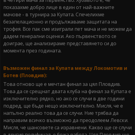
показахме добро лице в един от най-важните
мачове - в турнира за Купата. Спечелихме
безапелационно и продължаваме защитата на
трофея. Все пак сме изиграли пет мача и не можем да
дадем генерални оценки. Ако първенството се
доиграе, ще анализираме представянето си до
момента през годината.
Възможен финал за Купата между Локомотив и
Ботев (Пловдив):
Това отново ще е мечтан финал за цял Пловдив.
Това да се срещнат двата клуба на финал за Купата е
изключително рядко, но ако се случи в две години
подред, ще бъде нещо изключително. Мисля, че е
напълно реално това да се случи. Ние трябва да
направим всичко възможно да преодолеем Левски.
Мисля, че шансовете са изравнени. Какво ще се случи
в другия полуфинал, е божа работа. Цял Пловдив ще