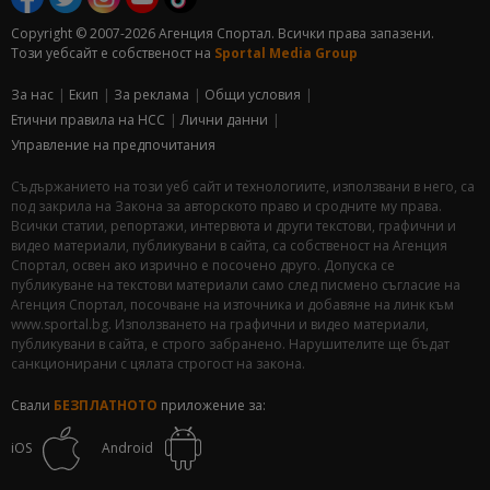
Copyright © 2007-2026 Агенция Спортал. Всички права запазени.
Този уебсайт е собственост на
Sportal Media Group
За нас
Екип
За рекламa
Общи условия
Етични правила на НСС
Лични данни
Управление на предпочитания
Съдържанието на този уеб сайт и технологиите, използвани в него, са
под закрила на Закона за авторското право и сродните му права.
Всички статии, репортажи, интервюта и други текстови, графични и
видео материали, публикувани в сайта, са собственост на Агенция
Спортал, освен ако изрично е посочено друго. Допуска се
публикуване на текстови материали само след писмено съгласие на
Агенция Спортал, посочване на източника и добавяне на линк към
www.sportal.bg. Използването на графични и видео материали,
публикувани в сайта, е строго забранено. Нарушителите ще бъдат
санкционирани с цялата строгост на закона.
Свали
БЕЗПЛАТНОТО
приложение за:
iOS
Android