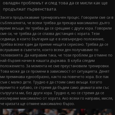
овладян проблемът и след това да се мисли как ще
продължат първенствата.
Засега продължаваме тренировъчен процес. Говорили сме си в
съблекалнята, че всеки трябва да прекара максимално дълго
време вкъщи. Не трябва да се срещаме с други хора. Говорили
сме си, че трябва да се спазва дистанция с хората. Тези
седмици, в които България ще е в извънредно положение,
трябва всеки един да приеме нещата сериозно. Трябва да се
вслушваме в съветите, които всеки ден получаваме по
телевизията. Да направим така, че този проблем да отмине по
най-бързия начин в нашата държава. В клуба следим
положението. За момента не сме преустановили тренировки.
Това може да се промени в зависимост от ситуацията. Денят
ми преминава еднообразно, както на повечето хора. Все пак
съм с малко дете. Трудно е да стоим само вкъщи. Когато
времето е хубаво, се стремя да бъдем само двамата или със
съпругата ми, без други хора. Трудно е, но се стремя да се
изолираме максимално от хората. Ако всеки го направи, мисля,
че кризата ще отмине максимално бързо.