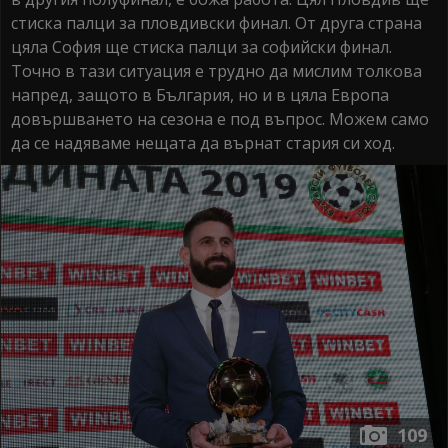
стиска палци за пловдивски финал. От друга страна
цяла София ще стиска палци за софийски финал.
Точно в тази ситуация е трудно да мислим толкова
напред, защото в България, но и в цяла Европа
довършването на сезона е под въпрос. Можем само
да се надяваме нещата да върнат стария си ход.
109