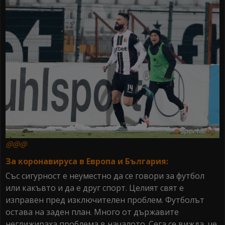
@@@
За коронавируса в Европа и България:
Със сигурност е неуместно да се говори за футбол
или какъвто и да е друг спорт. Целият свят е
изправен пред изключителен проблем. Футболът
остава на заден план. Много от държавите
неглижираха проблема в началото. Сега се вижда, че