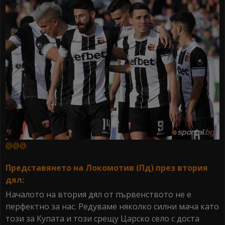
@@@
Представянето на Локомотив (Пд) през втория
дял:
Началото на втория дял от първенството не е
перфектно за нас. Редуваме няколко силни мача като
този за Купата и този срещу Царско село с доста