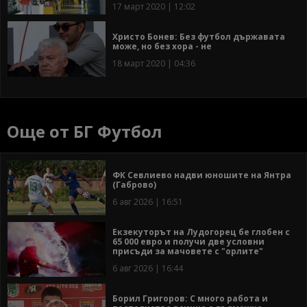
17 март 2020 | 12:02
Христо Бонев: Без футбол държавата
може, но без хора - не
18 март 2020 | 04:36
Още от БГ Футбол
ФК Севлиево надви юношите на Янтра
(Габрово)
6 авг 2026 | 16:51
Екзекуторът на Лудогорец бе глобен с
65 000 евро и получи две условни
присъди за мачовете с "орлите"
6 авг 2026 | 16:44
Борил Григоров: С много работа и