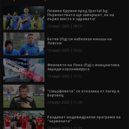
Пламен Крумов пред Sportal.bg:
Първенствата ще завършат, но на
първо място е здравето!
16 март 2020 | 08:10
Ботев (Пд) си набеляза юноша на
Левски
16 март 2020 | 10:22
Феновете на Локо (Пд) с инициатива
заради коронавируса
16 март 2020 | 11:12
"Смърфовете" се отказаха от лагер в
Боровец
16 март 2020 | 11:29
Раздават индивидуални програми на
"червените"
16 март 2020 | 11:52