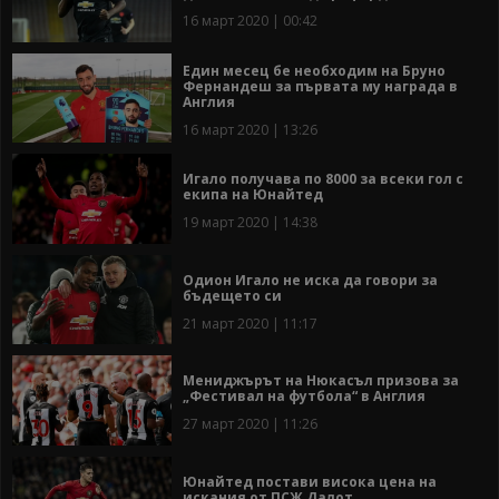
16 март 2020 | 00:42
Един месец бе необходим на Бруно
Фернандеш за първата му награда в
Англия
16 март 2020 | 13:26
Игало получава по 8000 за всеки гол с
екипа на Юнайтед
19 март 2020 | 14:38
Одион Игало не иска да говори за
бъдещето си
21 март 2020 | 11:17
Мениджърът на Нюкасъл призова за
„Фестивал на футбола“ в Англия
27 март 2020 | 11:26
Юнайтед постави висока цена на
искания от ПСЖ Далот