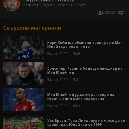
редактор - отдел "Футбол" и "Спорт"
28988
1
Свързани материали
Хари Кейн ще обмисля трансфер в Ман
Юнайтед през лятото
5 март 2020 | 15:06
Солскяер: Рууни е бъдещ мениджър на
Ман Юнайтед
5 март 2020 | 15:41
Ман Юнайтед удължи договора на
играч с един мач през сезона
5 март 2020 | 16:03
Уес Браун: Този Ливърпул не може да се
сравнява с Юнайтед от 1999 г.