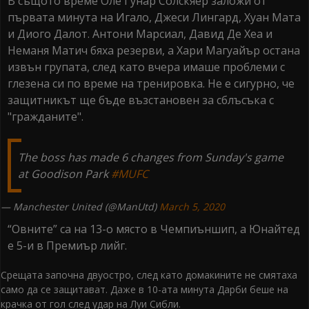
В същото време Оле Гунар Солскяер заложи от
първата минута на Игало, Джеси Лингард, Хуан Мата
и Диого Далот. Антони Марсиал, Давид Де Хеа и
Неманя Матич бяха резерви, а Хари Магуайър остана
извън групата, след като вчера имаше проблеми с
глезена си по време на тренировка. Не е сигурно, че
защитникът ще бъде възстановен за сблъсъка с
"гражданите".
The boss has made 6 changes from Sunday's game
at Goodison Park
#MUFC
— Manchester United (@ManUtd)
March 5, 2020
“Овните” са на 13-о място в Чемпиъншип, а Юнайтед
е 5-и в Премиър лийг.
Срещата започна двуостро, след като домакините не смятаха
само да се защитават. Даже в 10-ата минута Дарби беше на
крачка от гол след удар на Луи Сибли.