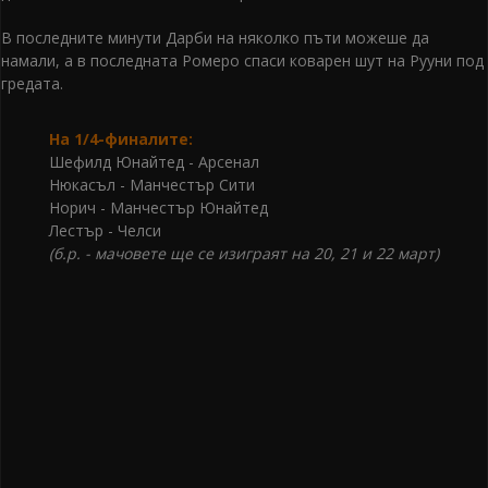
В последните минути Дарби на няколко пъти можеше да
намали, а в последната Ромеро спаси коварен шут на Рууни под
гредата.
На 1/4-финалите:
Шефилд Юнайтед - Арсенал
Нюкасъл - Манчестър Сити
Норич - Манчестър Юнайтед
Лестър - Челси
(б.р. - мачовете ще се изиграят на 20, 21 и 22 март)