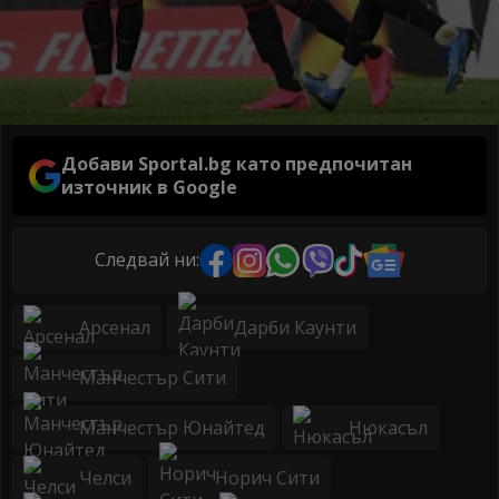
Добави Sportal.bg като предпочитан
източник в Google
Следвай ни:
Арсенал
Дарби Каунти
Манчестър Сити
Манчестър Юнайтед
Нюкасъл
Челси
Норич Сити