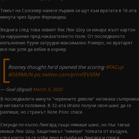
Тимът на Солскяер нанесе първия си шут към вратата в 16-ата
минута чрез Бруно Фернандеш.
Веднага след това левият бек Люк Шоу си изкара жълт картон
за нарушение пред наказателното поле. От последвалото
изпълнение Рууни затрудни максимално Ромеро, но вратарят
все пак успя да избие в корнер.
Rooney thought he'd opened the scoring
#FACup
#DERMUN
pic.twitter.com/pi1nFEVX5M
— Goal (@goal)
March 5, 2020
В последвалите минути "червените дяволи" натикаха съперника
в неговата половина. В 32-ата Игало получи своя шанс да се
разпише, но стражът Келе Роос спаси.
Секунди по-късно Лингард също нямаше шанс, но пък такъв
имаше Люк Шоу. Защитникът "намери" топката от въздуха,
след което тя се отби леко в гърба на Лингард и спря в