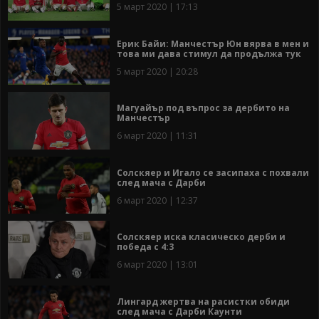
5 март 2020 | 17:13
Ерик Байи: Манчестър Юн вярва в мен и
това ми дава стимул да продължа тук
5 март 2020 | 20:28
Магуайър под въпрос за дербито на
Манчестър
6 март 2020 | 11:31
Солскяер и Игало се засипаха с похвали
след мача с Дарби
6 март 2020 | 12:37
Солскяер иска класическо дерби и
победа с 4:3
6 март 2020 | 13:01
Лингард жертва на расистки обиди
след мача с Дарби Каунти