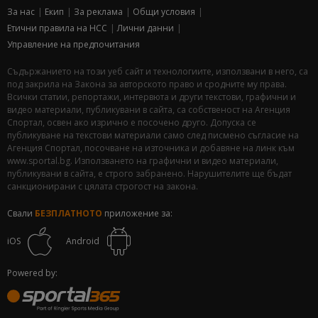
За нас
Екип
За рекламa
Общи условия
Етични правила на НСС
Лични данни
Управление на предпочитания
Съдържанието на този уеб сайт и технологиите, използвани в него, са
под закрила на Закона за авторското право и сродните му права.
Всички статии, репортажи, интервюта и други текстови, графични и
видео материали, публикувани в сайта, са собственост на Агенция
Спортал, освен ако изрично е посочено друго. Допуска се
публикуване на текстови материали само след писмено съгласие на
Агенция Спортал, посочване на източника и добавяне на линк към
www.sportal.bg. Използването на графични и видео материали,
публикувани в сайта, е строго забранено. Нарушителите ще бъдат
санкционирани с цялата строгост на закона.
Свали
БЕЗПЛАТНОТО
приложение за:
iOS
Android
Powered by: