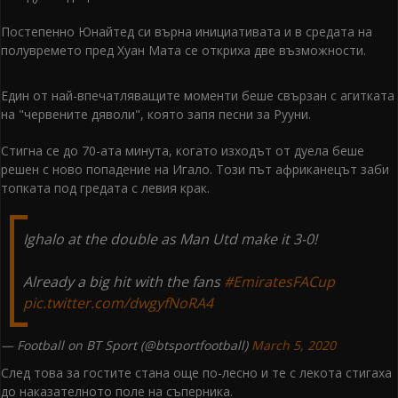
Постепенно Юнайтед си върна инициативата и в средата на
полувремето пред Хуан Мата се откриха две възможности.
Един от най-впечатляващите моменти беше свързан с агитката
на "червените дяволи", която запя песни за Рууни.
Стигна се до 70-ата минута, когато изходът от дуела беше
решен с ново попадение на Игало. Този път африканецът заби
топката под гредата с левия крак.
Ighalo at the double as Man Utd make it 3-0!
Already a big hit with the fans
#EmiratesFACup
pic.twitter.com/dwgyfNoRA4
— Football on BT Sport (@btsportfootball)
March 5, 2020
След това за гостите стана още по-лесно и те с лекота стигаха
до наказателното поле на съперника.