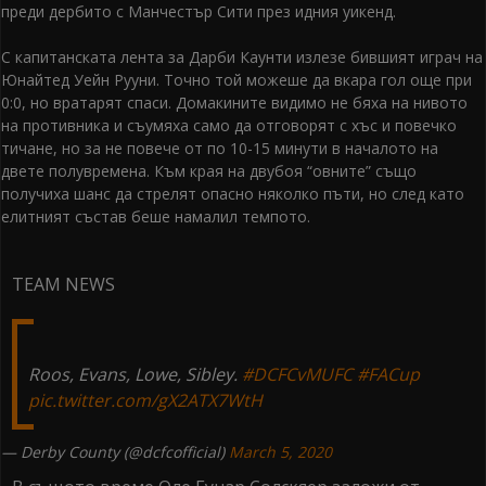
преди дербито с Манчестър Сити през идния уикенд.
С капитанската лента за Дарби Каунти излезе бившият играч на
Юнайтед Уейн Рууни. Точно той можеше да вкара гол още при
0:0, но вратарят спаси. Домакините видимо не бяха на нивото
на противника и съумяха само да отговорят с хъс и повечко
тичане, но за не повече от по 10-15 минути в началото на
двете полувремена. Към края на двубоя “овните” също
получиха шанс да стрелят опасно няколко пъти, но след като
елитният състав беше намалил темпото.
TEAM NEWS
Roos, Evans, Lowe, Sibley.
#DCFCvMUFC
#FACup
pic.twitter.com/gX2ATX7WtH
— Derby County (@dcfcofficial)
March 5, 2020