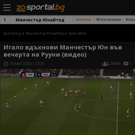
Манчестър Юнайтед
Новини
Фотогалерии
Клас
Sportal.bg
Манчестър Юнайтед
Хуан Мата
Игало вдъхнови Манчестър Юн във
вечерта на Рууни (видео)
5 март 2020 | 23:35
28988
1