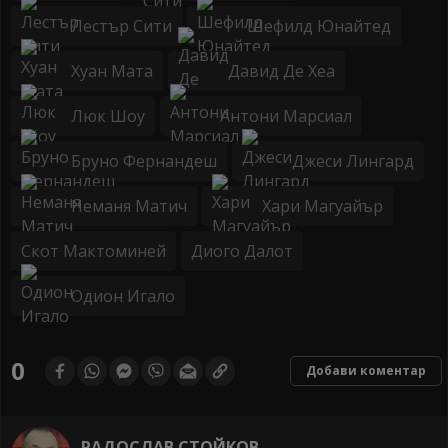
Лестър Сити
Шефилд Юнайтед
Хуан Мата
Давид Де Хеа
Люк Шоу
Антони Марсиал
Бруно Фернандеш
Джеси Лингард
Неманя Матич
Хари Магуайър
Скот Мактоминей
Диого Далот
Одион Игало
0
Добави коментар
РАДОСЛАВ СТОЙКОВ