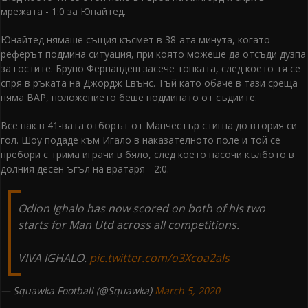
мрежата - 1:0 за Юнайтед.
Юнайтед нямаше същия късмет в 38-ата минута, когато
реферът подмина ситуация, при която можеше да отсъди дузпа
за гостите. Бруно Фернандеш засече топката, след което тя се
спря в ръката на Джордж Евънс. Тъй като обаче в тази среща
няма ВАР, положението беше подминато от съдиите.
Все пак в 41-вата отборът от Манчестър стигна до втория си
гол. Шоу подаде към Игало в наказателното поле и той се
пребори с трима играчи в бяло, след което насочи кълбото в
долния десен ъгъл на вратаря - 2:0.
Odion Ighalo has now scored on both of his two
starts for Man Utd across all competitions.
VIVA IGHALO.
pic.twitter.com/o3Xcoa2als
— Squawka Football (@Squawka)
March 5, 2020