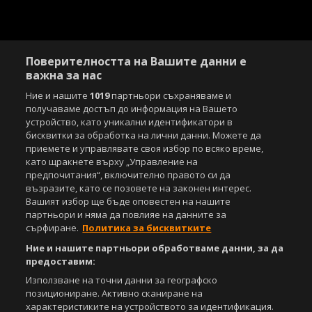
Поверителността на Вашите данни е
важна за нас
Ние и нашите
1019
партньори съхраняваме и
получаваме достъп до информация на Вашето
устройство, като уникални идентификатори в
бисквитки за обработка на лични данни. Можете да
приемете и управлявате своя избор по всяко време,
като щракнете върху „Управление на
предпочитания“, включително правото си да
възразите, като се позовете на законен интерес.
Вашият избор ще бъде оповестен на нашите
партньори и няма да повлияе на данните за
сърфиране.
Политика за бисквитките
Ние и нашите партньори обработваме данни, за да
предоставим:
Използване на точни данни за географско
позициониране. Активно сканиране на
характеристиките на устройството за идентификация.