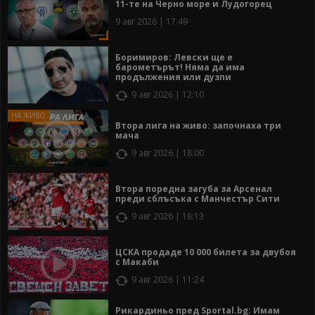
11-те на Черно море и Лудогорец
9 авг 2026 | 17:49
Боримиров: Левски ще е
барометърът! Няма да има
продължения или дузпи
9 авг 2026 | 12:10
Втора лига на живо: започнаха три
мача
9 авг 2026 | 18:00
Втора поредна загуба за Арсенал
преди сблъсъка с Манчестър Сити
9 авг 2026 | 18:13
ЦСКА продаде 10 000 билета за двубоя
с Макаби
9 авг 2026 | 11:24
Рикардиньо пред Sportal.bg: Имам