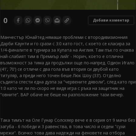
0
seconds
0
Добави коментар
of
0
seconds
Манчестър Юнайтед нямаше проблеми с втородивизионния
Дарби Каунти и го срази с 3:0 като гост, с което се класира за
1/4-финалите в турнира за Купата на Англия. Там пък го очаква
най-слабият тим в Премиър лийг - Норич, което е отлична
възможност за тима да продължи още по-напред. Одион Игало
(41’, 70’) се отличи с два гола във втория си двубой като
титуляр, а преди него точен беше Люк Шоу (33’). Отделно
съдията спести една дузпа за “червените дяволи”, след като при
1:0 като че ли по-скоро не видя игра с ръка на защитник на
“овните”. ВАР обаче не беше на разположение тази вечер.
Така тимът на Оле Гунар Солскяер вече е в серия от 9 мача без
загуба - 6 победи и 3 равенства, в това число и седем "сухи
мрежи". Всичко това дава надежди на феновете на отбора