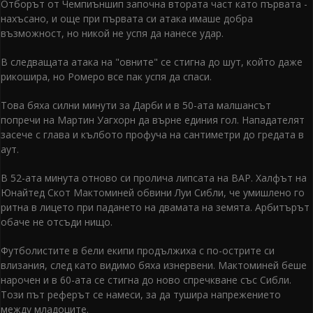
Отборът от Чемпиъншип започна втората част като първата -
нахъсано, и още при първата си атака имаше добра
възможност, но никой не успя да нанесе удар.
В следващата атака на "овните" се стигна до шут, който даже
рикошира, но Ромеро все пак успя да спаси.
Това бяха силни минути за Дарби и в 50-ата малшансът
попречи на Мартин Уагхорн да върне единия гол. Нападателят
засече с глава и кълбото профуча на сантиметри до гредата в
аут.
В 52-ата минута отново си пролича липсата на ВАР. Халфът на
Юнайтед Скот Мактоминей обвини Луи Сибли, че умишлено го
ритна в лицето при падането на двамата на земята. Арбитърът
обаче не отсъди нищо.
Футболистите в бели екипи продължиха с по-острите си
влизания, след като видимо бяха изнервени. Мактоминей беше
нарочен и в 60-ата се стигна до ново спречкване със Сибли.
Този път реферът се намеси, за да тушира напрежението
между младоците.