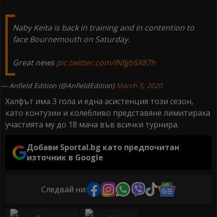
Naby Keita is back in training and in contention to
face Bournemouth on Saturday.
Great news
pic.twitter.com/lNfgb5X87h
— Anfield Edition (@AnfieldEdition)
March 5, 2020
Халфът има 3 гола и една асистенция този сезон,
като контузии и колебливо представяне лимитираха
участията му до 18 мача във всички турнира.
Добави Sportal.bg като предпочитан
източник в Google
Следвай ни: