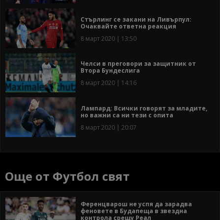
Стърлинг се закани на Ливърпул:
Очаквайте ответна реакция
8 март 2020 | 13:50
Челси в преговори за защитник от
Втора Бундеслига
8 март 2020 | 14:16
Лампард: Всички говорят за младите,
но важни са ни тези с опита
8 март 2020 | 20:07
Още от Футбол свят
Ференцварош не успя да зарадва
феновете в Будапеща в звездна
контрола срещу Реал