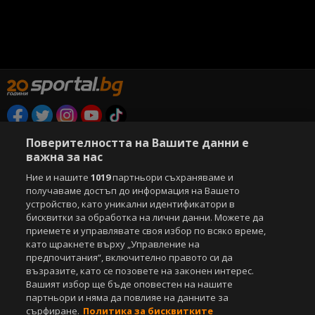
Copyright © 2007-2026 Агенция Спортал. Всички права запазени.
Поверителността на Вашите данни е
Този уебсайт е собственост на
Sportal Media Group
важна за нас
Ние и нашите
1019
партньори съхраняваме и
За нас
Екип
За рекламa
Общи условия
получаваме достъп до информация на Вашето
Етични правила на НСС
Лични данни
устройство, като уникални идентификатори в
Управление на предпочитания
бисквитки за обработка на лични данни. Можете да
приемете и управлявате своя избор по всяко време,
Съдържанието на този уеб сайт и технологиите, използвани в него, са
като щракнете върху „Управление на
под закрила на Закона за авторското право и сродните му права.
предпочитания“, включително правото си да
Всички статии, репортажи, интервюта и други текстови, графични и
възразите, като се позовете на законен интерес.
видео материали, публикувани в сайта, са собственост на Агенция
Вашият избор ще бъде оповестен на нашите
Спортал, освен ако изрично е посочено друго. Допуска се
партньори и няма да повлияе на данните за
публикуване на текстови материали само след писмено съгласие на
сърфиране.
Политика за бисквитките
Агенция Спортал, посочване на източника и добавяне на линк към