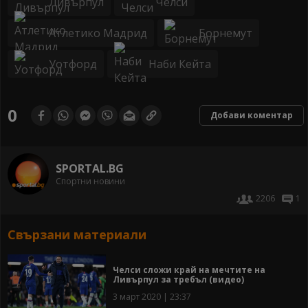
Ливърпул
Челси
Атлетико Мадрид
Борнемут
Уотфорд
Наби Кейта
0
Добави коментар
SPORTAL.BG
Спортни новини
2206
1
Свързани материали
Челси сложи край на мечтите на
Ливърпул за требъл (видео)
3 март 2020 | 23:37