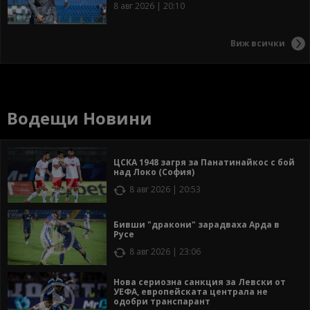
8 авг 2026 | 20:10
Виж всички
Водещи Новини
ЦСКА 1948 загря за Панатинайкос с бой
над Локо (София)
8 авг 2026 | 20:53
Бивши "дракони" зарадваха Арда в
Русе
8 авг 2026 | 23:06
Нова сериозна санкция за Левски от
УЕФА, европейската централа не
одобри транспарант