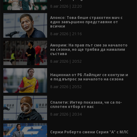
8 авг 2026 | 22:20
Алонсо: Това беше страхотен мач с
едно завършено представяне от
всички
8 авг 2026 | 21:16
Аморим: На прав път сме за началото
на сезона, но ще трябва да намалим
състава
8 авг 2026 | 20:52
Национал от РБ Лайпциг се контузи и
е под въпрос за началото на сезона
8 авг 2026 | 20:52
Спалети: Интер показаха, че са по-
сплотен отбор от нас
8 авг 2026 | 20:34
Сержи Роберто смени Серия "А" с МЛС