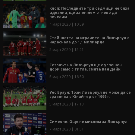
Клоп: Последните три седмици не бяха
идеални, ще започнем отново да
печелим
4 март 2020 | 10:59
Стойността на играчите на Ливърпул е
нараснала до 1,1 милиарда
5 март 2020 | 15:21
Сезонът на Ливърпул ще е успешен
дори само с титла, смята Ван Дайк
5 март 2020 | 16:50
Уес Браун: Този Ливърпул не може да се
сравнява с Юнайтед от 1999 г.
5 март 2020 | 17:13
Симеоне: Още не мислим за Ливърпул
7 март 2020 | 01:51