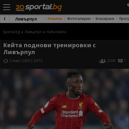
Ливърпул
Новини
Фотогалерии
Класиране
Прог
Sportal.bg
Ливърпул
Наби Кейта
Кейта поднови тренировки с
Ливърпул
5 март 2020 | 20:15
2206
1