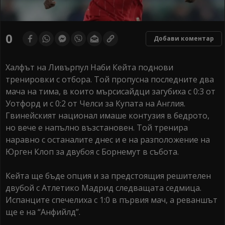
0
Добави коментар
Халфът на Ливърпул Наби Кейта поднови
тренировки с отбора. Той пропусна последните два
мача на тима, в които мърсисайдци загубиха с 0:3 от
Уотфорд и с 0:2 от Челси за Купата на Англия.
Гвинейският национал имаше контузия в бедрото,
но вече е напълно възстановен. Той тренира
наравно с останалите днес и е на разположение на
Юрген Клоп за двубоя с Борнемут в събота.
Кейта ще бъде опция и за предстоящия решителен
двубой с Атлетико Мадрид следващата седмица.
Испанците спечелиха с 1:0 в първия мач, а реваншът
ще е на “Анфийлд”.