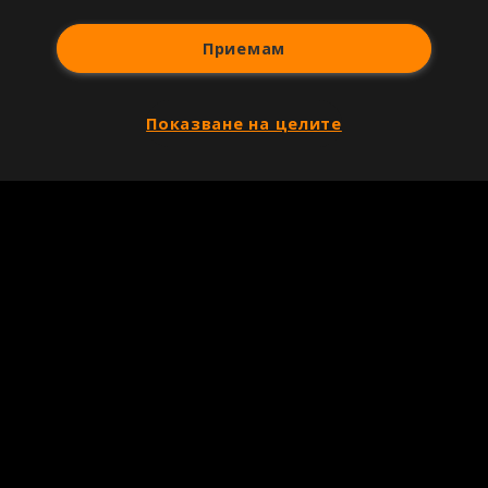
Приемам
Показване на целите
Copyright © 2007-2026 Агенция Спортал. Всички права запазени.
Този уебсайт е собственост на
Sportal Media Group
За нас
Екип
За рекламa
Общи условия
Етични правила на НСС
Лични данни
Управление на предпочитания