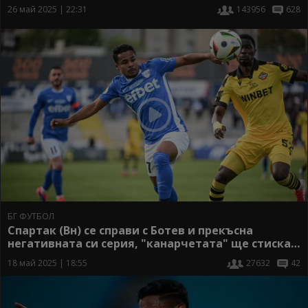
26 май 2025 | 22:31
143956
628
БГ ФУТБОЛ
Спартак (Вн) се справи с Ботев и прекъсна
негативната си серия, "канарчетата" ще стискат
палци на ЦСКА
18 май 2025 | 18:55
27632
42