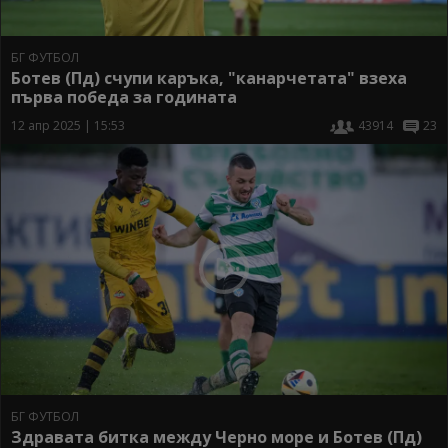
БГ ФУТБОЛ
Ботев (Пд) счупи каръка, "канарчетата" взеха
първа победа за годината
12 апр 2025 | 15:53
43914
23
БГ ФУТБОЛ
Здравата битка между Черно море и Ботев (Пд)