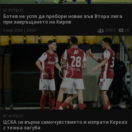
БГ ФУТБОЛ
Ботев не успя да пребори новак във Втора лига
при завръщането на Киров
5 юли 2025 | 20:53
55812
20
БГ ФУТБОЛ
ЦСКА си върна самочувствието и изпрати Керкез
с тежка загуба