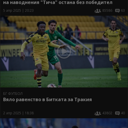
на наводнения "Тича" остана без победител
5 апр 2025 | 20:23
85586
63
БГ ФУТБОЛ
Вяло равенство в Битката за Тракия
2 апр 2025 | 18:38
43802
40