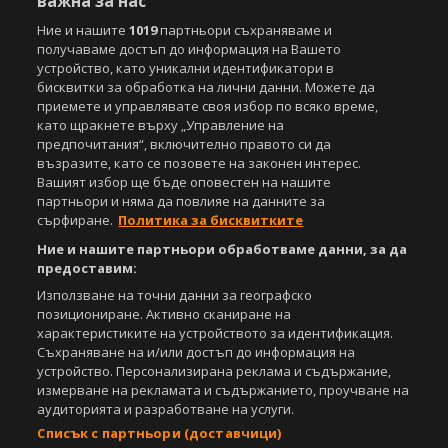
важна за нас
Ние и нашите
1019
партньори съхраняваме и
получаваме достъп до информация на Вашето
устройство, като уникални идентификатори в
бисквитки за обработка на лични данни. Можете да
приемете и управлявате своя избор по всяко време,
като щракнете върху „Управление на
предпочитания“, включително правото си да
възразите, като се позовете на законен интерес.
Вашият избор ще бъде оповестен на нашите
партньори и няма да повлияе на данните за
сърфиране.
Политика за бисквитките
Ние и нашите партньори обработваме данни, за да
предоставим:
Използване на точни данни за географско
позициониране. Активно сканиране на
характеристиките на устройството за идентификация.
Съхраняване на и/или достъп до информация на
устройство. Персонализирана реклама и съдържание,
измерване на рекламата и съдържанието, проучване на
аудиторията и разработване на услуги.
Списък с партньори (доставчици)