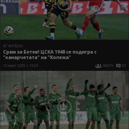
БГ ФУТБОЛ
Срам за Ботев! ЦСКА 1948 се подигра с
"канарчетата" на "Колежа"
16 март 2025 | 16:24
88375
53