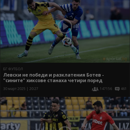
БГ ФУТБОЛ
Левски не победи и разклатения Ботев -
"сините" хиксове станаха четири поред
30 март 2025 | 20:27
147156
461