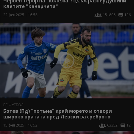
Червен терор на "Колежа"! ЦСКА разпердушини
клетите "канарчета"
22 фев 2025 | 16:58
151806
136
БГ ФУТБОЛ
Ботев (Пд) "потъна" край морето и отвори
широко вратата пред Левски за среброто
15 фев 2025 | 16:52
63352
12