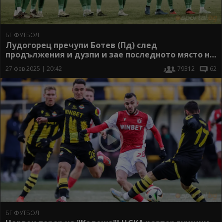
БГ ФУТБОЛ
Лудогорец пречупи Ботев (Пд) след
продължения и дузпи и зае последното място на
полуфиналите
27 фев 2025 | 20:42
79312
62
БГ ФУТБОЛ