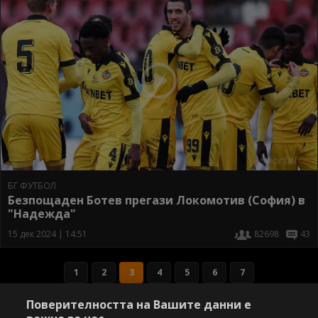
БГ ФУТБОЛ
Безпощаден Ботев прегази Локомотив (София) в
"Надежда"
15 дек 2024 | 14:51
82698
43
1
2
3
4
5
6
7
Поверителността на Вашите данни е