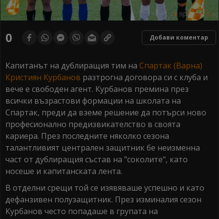
0
Добави коментар
Капитанът на дублиращия тим на
Спартак (Варна)
Кристиян Курбанов
разтрогна договора си с клуба и
вече е свободен агент. Курбанов премина през
всички възрастови формации на школата на
Спартак, преди да вземе решение да потърси ново
професионално предизвикателство в своята
кариера. През последните няколко сезона
талантливият централен защитник бе неизменна
част от дублиращия състав на "соколите", като
носеше и капитанската лента.
В отделни срещи той се изявяваше успешно и като
дефанзивен полузащитник. През изминалия сезон
Курбанов често попадаше в групата на