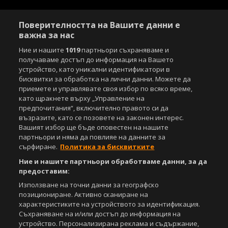
Поверителността на Вашите данни е
важна за нас
Ние и нашите
1019
партньори съхраняваме и
получаваме достъп до информация на Вашето
устройство, като уникални идентификатори в
бисквитки за обработка на лични данни. Можете да
приемете и управлявате своя избор по всяко време,
като щракнете върху „Управление на
Copyright © 2007-2026 Агенция Спортал. Всички права запазени.
предпочитания“, включително правото си да
Този уебсайт е собственост на
Sportal Media Group
възразите, като се позовете на законен интерес.
Вашият избор ще бъде оповестен на нашите
За нас
Екип
За рекламa
Общи условия
партньори и няма да повлияе на данните за
Етични правила на НСС
Лични данни
сърфиране.
Политика за бисквитките
Управление на предпочитания
Ние и нашите партньори обработваме данни, за да
Съдържанието на този уеб сайт и технологиите, използвани в него, са
предоставим:
под закрила на Закона за авторското право и сродните му права.
Използване на точни данни за географско
Всички статии, репортажи, интервюта и други текстови, графични и
позициониране. Активно сканиране на
видео материали, публикувани в сайта, са собственост на Агенция
характеристиките на устройството за идентификация.
Спортал, освен ако изрично е посочено друго. Допуска се
Съхраняване на и/или достъп до информация на
публикуване на текстови материали само след писмено съгласие на
устройство. Персонализирана реклама и съдържание,
Агенция Спортал, посочване на източника и добавяне на линк към