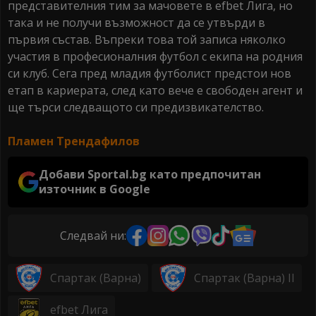
представителния тим за мачовете в efbet Лига, но
така и не получи възможност да се утвърди в
първия състав. Въпреки това той записа няколко
участия в професионалния футбол с екипа на родния
си клуб. Сега пред младия футболист предстои нов
етап в кариерата, след като вече е свободен агент и
ще търси следващото си предизвикателство.
Пламен Трендафилов
Добави Sportal.bg като предпочитан
източник в Google
Следвай ни:
Спартак (Варна)
Спартак (Варна) ІІ
efbet Лига