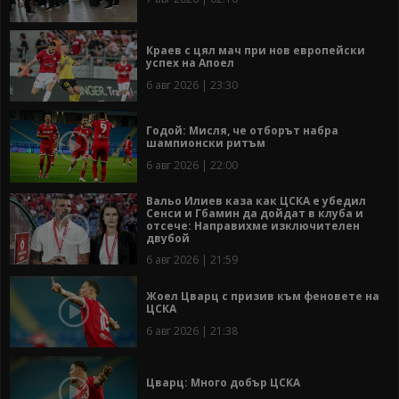
Краев с цял мач при нов европейски
успех на Апоел
6 авг 2026 | 23:30
Годой: Мисля, че отборът набра
шампионски ритъм
6 авг 2026 | 22:00
Вальо Илиев каза как ЦСКА е убедил
Сенси и Гбамин да дойдат в клуба и
отсече: Направихме изключителен
двубой
6 авг 2026 | 21:59
Жоел Цварц с призив към феновете на
ЦСКА
6 авг 2026 | 21:38
Цварц: Много добър ЦСКА