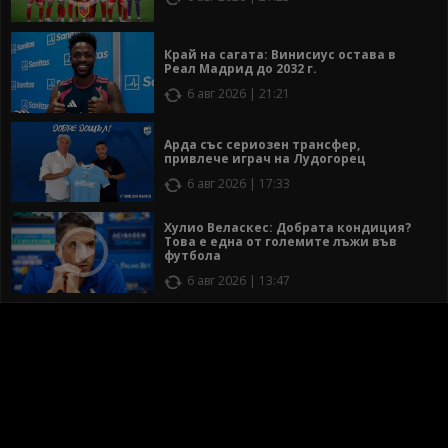
Край на сагата: Винисиус остава в
Реал Мадрид до 2032 г.
6 авг 2026 | 21:21
Арда със сериозен трансфер,
привлече играч на Лудогорец
6 авг 2026 | 17:33
Хулио Веласкес: Добрата кондиция?
Това е една от големите лъжи във
футбола
6 авг 2026 | 13:47