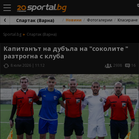
Спартак (Варна)
Новини
Фотогалерии
Класиране
Sportal.bg
Спартак (Варна)
Капитанът на дубъла на "соколите "
разтрогна с клуба
8 юли 2026 | 11:12
2938
16