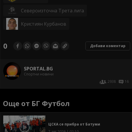
Североизточна Трета лига
Кристиян Курбанов
0
Добави коментар
SPORTAL.BG
Спортни новини
2938
16
Още от БГ Футбол
ЦСКА се прибра от Батуми
7 авг 2026 | 02:10