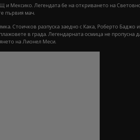
АЩ и Мексико. Легендата бе на откриването на Световн
е първия мач.
имка. Стоичков разпуска заедно с Кака, Роберто Баджо 
 плажовете в града. Легендарната осмица не пропусна д
янето на Лионел Меси.