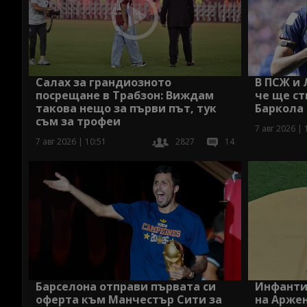
Салах за грандиозното
В ПСЖ и 
посрещане в Трабзон: Виждам
че ще ст
такова нещо за първи път, тук
Баркола
съм за трофеи
7 авг 2026 | 
7 авг 2026 | 10:51
2827
14
Барселона отправи първата си
Инфанти
оферта към Манчестър Сити за
на Арже