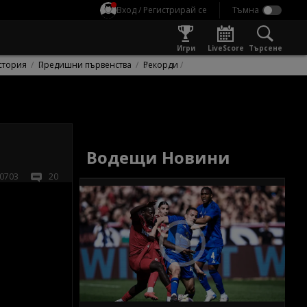
Вход / Регистрирай се
Игри
LiveScore
Търсене
стория
Предишни първенства
Рекорди
Водещи Новини
0703
20