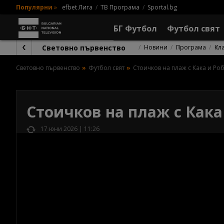
Популярни
»
efbet Лига
ТВ Програма
Sportal.bg
БГ Футбол
Футбол свят
Световно първенство
Новини
Програма
Кл
Световно първенство
Футбол свят
Стоичков на плаж с Кака и Р
Стоичков на плаж с Как
17 юни 2026 | 11:26