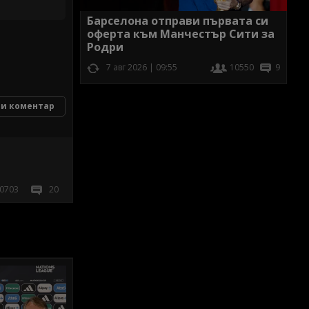
Барселона отправи първата си
оферта към Манчестър Сити за
Родри
7 авг 2026 | 09:55
10550
9
и коментар
0703
20