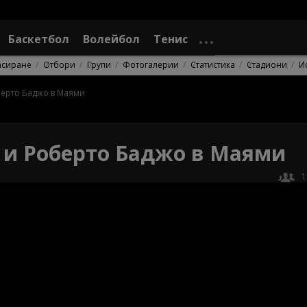
Баскетбол
Волейбол
Тенис
асиране
Отбори
Групи
Фотогалерии
Статистика
Стадиони
И
оберто Баджо в Маями
а и Роберто Баджо в Маями
1