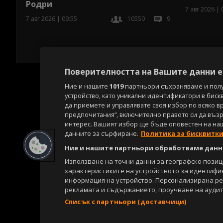
Родри
7 авг 2026 | 
7 авг 2026 | 09:55
10550
9
Поверителността на Вашите данни е 
Ние и нашите
1019
партньори съхраняваме и пол
устройство, като уникални идентификатори в биск
да приемете и управлявате своя избор по всяко в
предпочитания“, включително правото си да възра
интерес. Вашият избор ще бъде оповестен на на
данните за сърфиране.
Политика за бисквитк
Ние и нашите партньори обработваме данни
Използване на точни данни за географско пози
характеристиките на устройството за идентифи
информация на устройство. Персонализирана р
рекламата и съдържанието, проучване на аудит
Списък с партньори (доставчици)