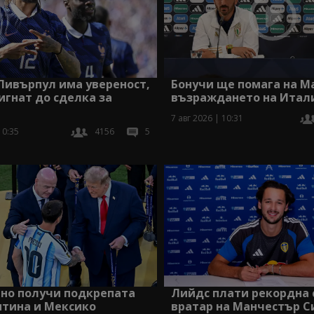
Ливърпул има увереност,
Бонучи ще помага на М
игнат до сделка за
възраждането на Итал
7 авг 2026 | 10:31
10:35
4156
5
Лийдс плати рекордна 
но получи подкрепата
вратар на Манчестър С
нтина и Мексико