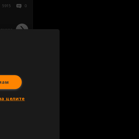
5915
0
ички
мам
на целите