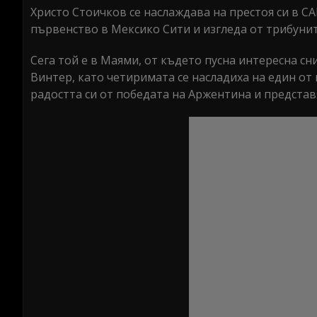
0%
Христо Стоичков се наслаждава на престоя си в С
първенство в Мексико Сити и изгледа от трибунит
Сега той е в Маями, от където пусна интересна сн
Винтер, като четиримата се насладиха на един от
радостта си от победата на Аржентина и представ