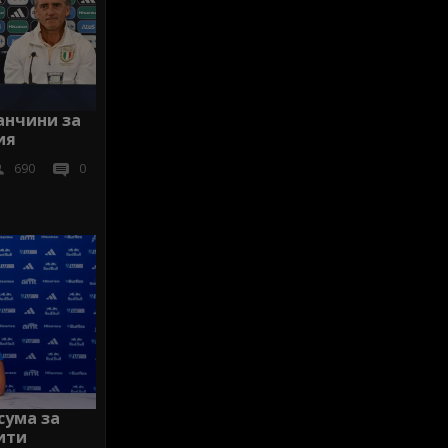
анчини за
ия
690
0
сума за
ити