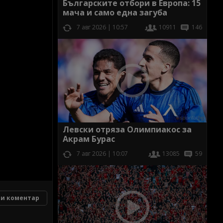
Българските отбори в Европа: 15
мача и само една загуба
7 авг 2026 | 10:57
10911
146
Левски отряза Олимпиакос за
Акрам Бурас
7 авг 2026 | 10:07
13085
59
и коментар