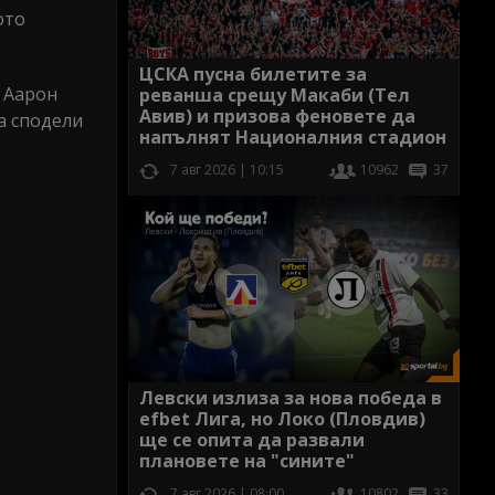
ото
ЦСКА пусна билетите за
и Аарон
реванша срещу Макаби (Тел
Авив) и призова феновете да
а сподели
напълнят Националния стадион
7 авг 2026 | 10:15
10962
37
Левски излиза за нова победа в
efbet Лига, но Локо (Пловдив)
ще се опита да развали
плановете на "сините"
7 авг 2026 | 08:00
10802
33