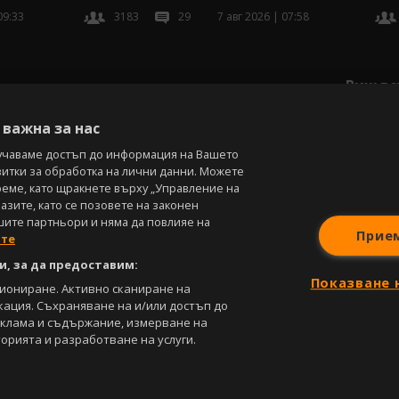
7 авг 2026 | 07:58
09:33
3183
29
Виж вс
важна за нас
учаваме достъп до информация на Вашето
витки за обработка на лични данни. Можете
реме, като щракнете върху „Управление на
зите, като се позовете на законен
шите партньори и няма да повлияе на
Прие
ите
, за да предоставим:
Показване 
циониране. Активно сканиране на
кация. Съхраняване на и/или достъп до
еклама и съдържание, измерване на
орията и разработване на услуги.