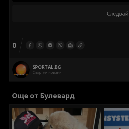
Следвай
0
SPORTAL.BG
Спортни новини
Още от Булевард