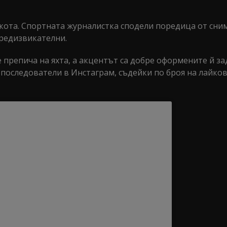
екота. Спортната журналистка сподели поредица от сни
предизвикателни.
 препича на яхта, а акцентът са добре оформените й за
. последователи в Инстаграм, съдейки по броя на лайко