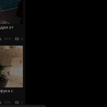
адри от
2010
8
фука с
3303
2