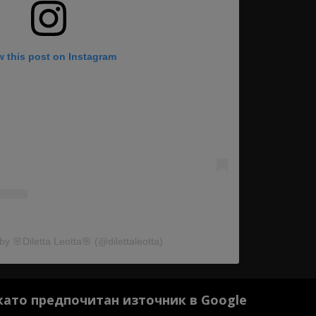
w this post on Instagram
by 🌸Diletta Leotta🌸 (@dilettaleotta)
 като предпочитан източник в Google