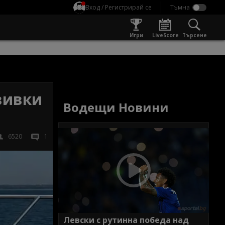
Вход / Регистрирай се
Игри
LiveScore
Търсене
вивки
Водещи Новини
6520
1
Левски с рутинна победа над