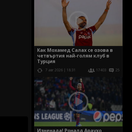
Как Мохамед Салах се озова в
четвъртия най-голям клуб в
Турция
7 авг 2026 | 18:31
17403
25
Изненада! Роналд Араухо