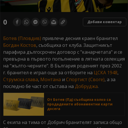
0
Добави коментар
Ботев (Пловдив)
привлече десния краен бранител
Богдан Костов
, съобщиха от клуба. Защитникът
парафира дългосрочен договор с "канарчетата" и се
превърна в първото попълнение в лятната селекция
на "жълто-черните". В България роденият през 2002
г. бранител е играл още за отборите на
ЦСКА 1948
,
Струмска слава
,
Монтана
и
Спортист (Своге)
, а за
последно бе част от състава на
Добруджа
.
От Ботев (Пд) съобщиха колко са
продадените абонаментни карти
досега
С екипа на тима от Добрич бранителят записа общо