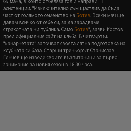
69 мача, в които отбеляза гол и направи 11
асистенции. "Изключително съм щастлив да бъда
част от голямото семейство на
Ботев
. Всеки мач ще
давам всичко от себе си, за да зарадваме
страхотната ни публика. Само
Ботев
", заяви Костов
пред официалния сайт на клуба. В четвъртък
"канарчетата" започват своята лятна подготовка на
клубната си база. Старши треньорът Станислав
Генчев ще изведе своите възпитаници за първо
занимание за новия сезон в 18:30 часа.