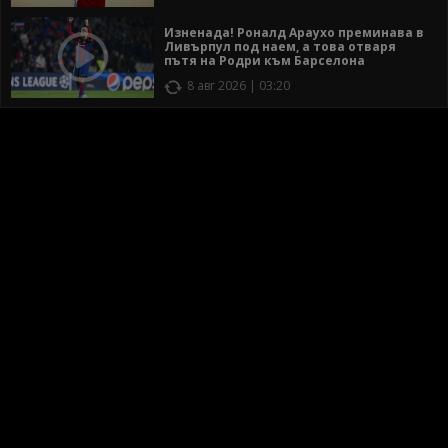
Изненада! Роналд Араухо преминава в
Ливърпул под наем, а това отваря
пътя на Родри към Барселона
8 авг 2026 | 03:20