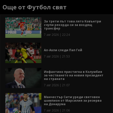
Още от Футбол свят
За трети път това лято Ковънтри
счупи рекорда си за входящ
трансфер
7 авг 2026 | 22:24
Ал-Ахли следи Пап Гей
7 авг 2026 | 21:53
Инфантино пристигна в Колумбия
за честването на новия президент
на страната
7 авг 2026 | 21:07
Манчестър Сити уреди световен
шампион от Марсилия за резерва
на Донарума
7 авг 2026 | 21:06