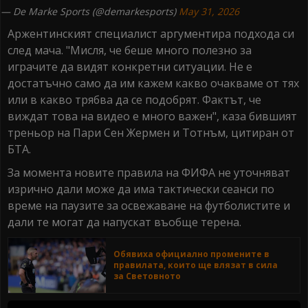
— De Marke Sports (@demarkesports)
May 31, 2026
Аржентинският специалист аргументира подхода си
след мача. "Мисля, че беше много полезно за
играчите да видят конкретни ситуации. Не е
достатъчно само да им кажем какво очакваме от тях
или в какво трябва да се подобрят. Фактът, че
виждат това на видео е много важен", каза бившият
треньор на Пари Сен Жермен и Тотнъм, цитиран от
БТА.
За момента новите правила на ФИФА не уточняват
изрично дали може да има тактически сеанси по
време на паузите за освежаване на футболистите и
дали те могат да напускат въобще терена.
Обявиха официално промените в
правилата, които ще влязат в сила
за Световното