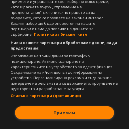
приемете и управлявате своя избор по всяко време,
Този уебсайт е собственост на
Sportal Media Group
като щракнете върху „Управление на
предпочитания“, включително правото си да
За нас
Екип
За рекламa
Общи условия
възразите, като се позовете на законен интерес.
Етични правила на НСС
Лични данни
Вашият избор ще бъде оповестен на нашите
Управление на предпочитания
партньори и няма да повлияе на данните за
сърфиране.
Политика за бисквитките
Съдържанието на този уеб сайт и технологиите, използвани в него, са
Ние и нашите партньори обработваме данни, за да
под закрила на Закона за авторското право и сродните му права.
предоставим:
Всички статии, репортажи, интервюта и други текстови, графични и
видео материали, публикувани в сайта, са собственост на Агенция
Използване на точни данни за географско
Спортал, освен ако изрично е посочено друго. Допуска се
позициониране. Активно сканиране на
публикуване на текстови материали само след писмено съгласие на
характеристиките на устройството за идентификация.
Агенция Спортал, посочване на източника и добавяне на линк към
Съхраняване на и/или достъп до информация на
www.sportal.bg. Използването на графични и видео материали,
устройство. Персонализирана реклама и съдържание,
публикувани в сайта, е строго забранено. Нарушителите ще бъдат
измерване на рекламата и съдържанието, проучване на
санкционирани с цялата строгост на закона.
аудиторията и разработване на услуги.
Списък с партньори (доставчици)
Свали
БЕЗПЛАТНОТО
приложение за:
iOS
Android
Приемам
Powered by: