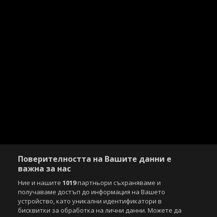
Поверителността на Вашите данни е
важна за нас
Ние и нашите
1019
партньори съхраняваме и
получаваме достъп до информация на Вашето
устройство, като уникални идентификатори в
бисквитки за обработка на лични данни. Можете да
Copyright © 2007-2026 Агенция Спортал. Всички права запазени.