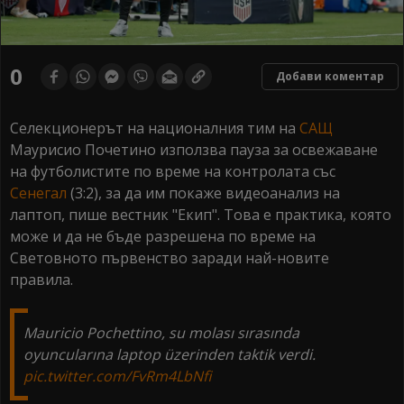
0
Добави коментар
Селекционерът на националния тим на
САЩ
Маурисио Почетино използва пауза за освежаване
на футболистите по време на контролата със
Сенегал
(3:2), за да им покаже видеоанализ на
лаптоп, пише вестник "Екип". Това е практика, която
може и да не бъде разрешена по време на
Световното първенство заради най-новите
правила.
Mauricio Pochettino, su molası sırasında
oyuncularına laptop üzerinden taktik verdi.
pic.twitter.com/FvRm4LbNfi