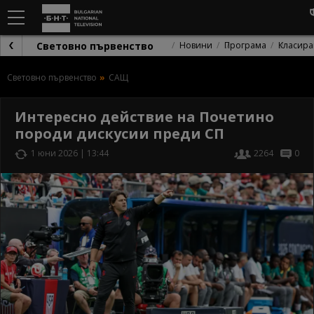
Световно първенство
Новини
Програма
Класира
Световно първенство
САЩ
Интересно действие на Почетино
породи дискусии преди СП
1 юни 2026 | 13:44
2264
0