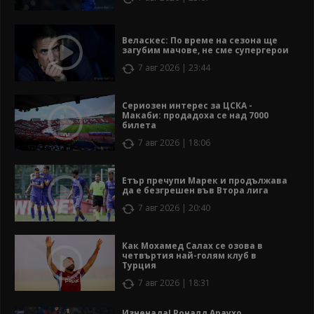
Веласкес: По време на сезона ще
загубим мачове, не сме супергерои
7 авг 2026 | 23:44
Сериозен интерес за ЦСКА -
Макаби: продадоха се над 7000
билета
7 авг 2026 | 18:06
Етър пречупи Марек и продължава
да е безгрешен във Втора лига
7 авг 2026 | 20:40
Как Мохамед Салах се озова в
четвъртия най-голям клуб в
Турция
7 авг 2026 | 18:31
Изненада! Роналд Араухо