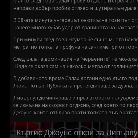
Малко след това Салах проби отдясно и стреля от 
направи добър пробив отляво и шутира към далеч
В 38-ата минута унгарецът се откъсна този път о
нанесе много хубав удар от границата на наказате
Три минути след това Нгумоа бе също много близо 
метра, но топката профуча на сантиметри от горн
След цялата доминация на "червените" те можеха 
Шаде се оказа сам на няколко метра от голлинията
В добавеното време Салах догони едно дълго пода
Люис-Потър. Публиката претендираше за дузпа, но
Ливърпул доминираше и през второто полувреме. К
се измъкна на скорост отдясно, след което по пе
Джоунс, който отблизо прати топката във вратата 