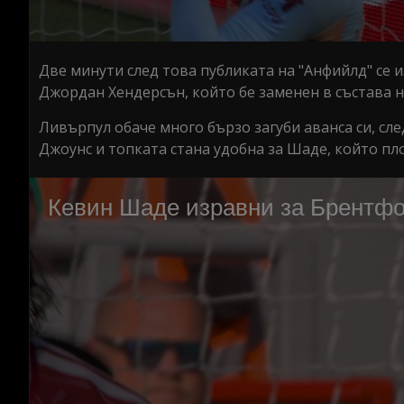
Две минути след това публиката на "Анфийлд" се 
Джордан Хендерсън, който бе заменен в състава 
Ливърпул обаче много бързо загуби аванса си, сл
Джоунс и топката стана удобна за Шаде, който пло