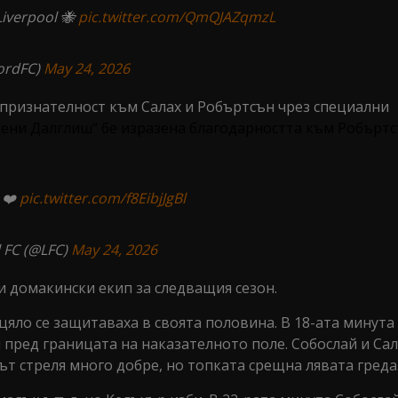
Liverpool 🐝
pic.twitter.com/QmQJAZqmzL
ordFC)
May 24, 2026
 признателност към Салах и Робъртсън чрез специални
 Кени Далглиш“ бе изразена благодарността към Робъртс
 ❤️
pic.twitter.com/f8EibjJgBl
 FC (@LFC)
May 24, 2026
и домакински екип за следващия сезон.
цяло се защитаваха в своята половина. В 18-ата минута
 пред границата на наказателното поле. Собослай и Сал
ът стреля много добре, но топката срещна лявата греда