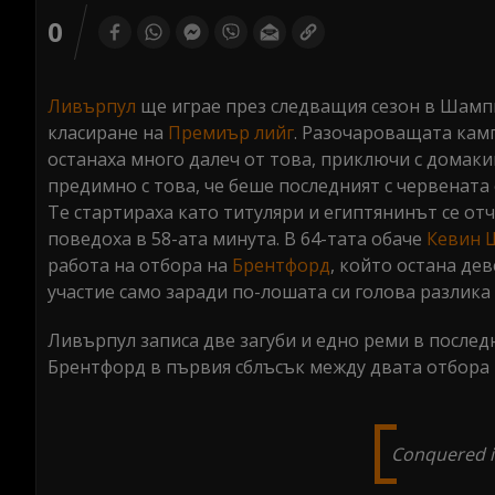
0
seconds
0
of
0
seconds
Volume
0%
Ливърпул
ще играе през следващия сезон в Шампи
класиране на
Премиър лийг
. Разочароващата кам
останаха много далеч от това, приключи с домаки
предимно с това, че беше последният с червената
Те стартираха като титуляри и египтянинът се отч
поведоха в 58-ата минута. В 64-тата обаче
Кевин 
работа на отбора на
Брентфорд
, който остана де
участие само заради по-лошата си голова разлика
Ливърпул записа две загуби и едно реми в последн
Брентфорд в първия сблъсък между двата отбора п
Conquered it