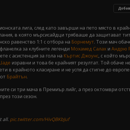
Добав
онската лига, след като завърши на пето място в край
пания, в която мърсисайдци трябваше да защитават тит
нско равенство 1:1 с отбора на
Борнемут
. Този мач оба
 фланелка за клубните легенди
Мохамед Салах
и
Андрю 
ете с асистенция за гола на
Къртис Джоунс
, с който мъ
Шаде
изравни и това бе крайният резултат. Той обаче н
вети в крайното класиране и не успя да стигне до европ
 от
Брайтън
.
ите си три мача в Премиър лийг, а през октомври отстъ
рез този сезон.
 all.
pic.twitter.com/HivQBKbJuf