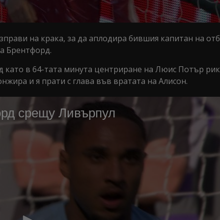
изправи на крака, за да аплодира бившия капитан на от
на Брентфорд.
ед като в 64-тата минута центриране на Люис Потър ри
нжира и я прати с глава във вратата на Алисон.