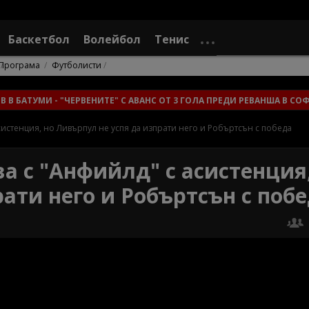
Баскетбол
Волейбол
Тенис
Програма
Футболисти
 В БАТУМИ - "ЧЕРВЕНИТЕ" С АВАНС ОТ 3 ГОЛА ПРЕДИ РЕВАНША В СО
асистенция, но Ливърпул не успя да изпрати него и Робъртсън с победа
ва с "Анфийлд" с асистенция
ати него и Робъртсън с поб