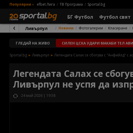
Популярни
»
efbet Лига
ТВ Програма
Sportal.bg
БГ Футбол
Футбол свят
Ливърпул
Новини
Фотогалерии
Класиране
ГЛЕДАЙ
НА ЖИВО
СИЛЕН ЦСКА УДАРИ МАКАБИ ТЕЛ АВИВ
Sportal.bg
Ливърпул
Легендата Салах се сбогува с "Анфийлд" с 
Легендата Салах се сбогу
Ливърпул не успя да изпр
24 май 2026 | 19:58