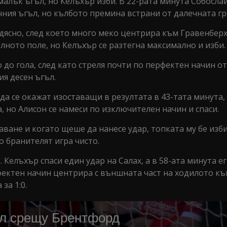
малък ъгъл, но Келъхър изби. В 22-рата минута Собосла
ния ъгъл, но кълбото премина встрани от далечната гр
тдясно, след което много меко центрира към Гравенберх
лното поле, но Келъхър се разтегна максимално и изби.
до гола, след като стреля почти по перфектен начин от
ия десен ъгъл.
да се окажат изоставащи в резултата в 43-тата минута,
, но Алисон се намеси по изключителен начин и спаси.
ване и когато щеше да нанесе удар, топката му бе изб
 бранителят игра чисто.
елъхър спаси един удар на Салах, а в 58-ата минута е
рфектен начин центрира с външната част на ходилото к
за 1:0.