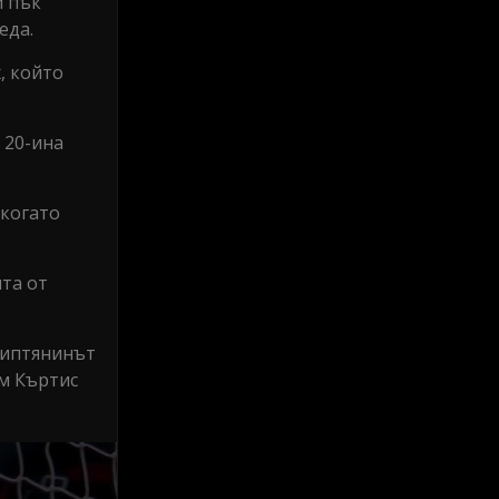
й пък
еда.
, който
 20-ина
 когато
ита от
гиптянинът
ъм Къртис