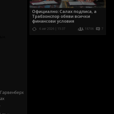
Официално: Салах подписа, а
Трабзонспор обяви всички
финансови условия
6 авг 2026 | 15:37
18706
7
ън.
 Гарвенберх
ах
.