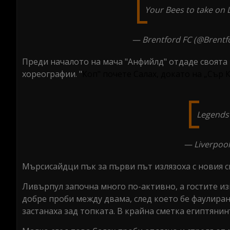
Your Bees to take on 
— Brentford FC (@Brentf
Преди началото на мача "Анфийлд" отдаде своята
хореографии. "
Коп" почете Салах, докато на „Сър
Legends
— Liverpool
Мърсисайдци пък за първи път излязоха с новия с
Ливърпул започна много по-активно, а гостите из
добре проби между двама, след което бе фаулиран
застанаха зад топката. В крайна сметка египтянин