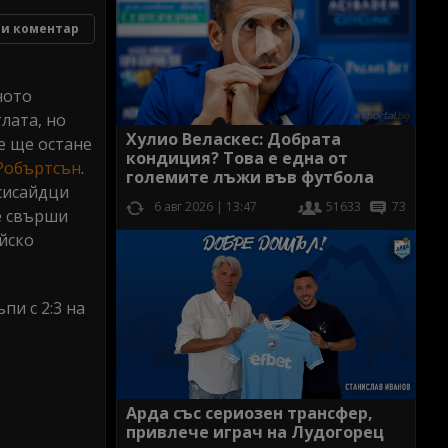
и коментар
ното
лата, но
Хулио Веласкес: Добрата
че ще остане
кондиция? Това е една от
Робъртсън
.
големите лъжи във футбола
рсисайдци
6 авг 2026 | 13:47
51633
73
е свърши
ейско
пи с 2:3 на
Арда със сериозен трансфер,
привлече играч на Лудогорец