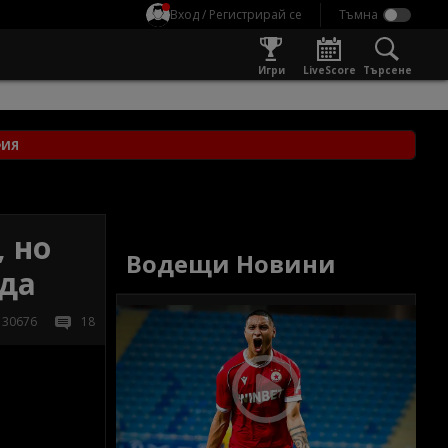
Вход / Регистрирай се
Игри
LiveScore
Търсене
ФИЯ
, но
Водещи Новини
еда
30676
18