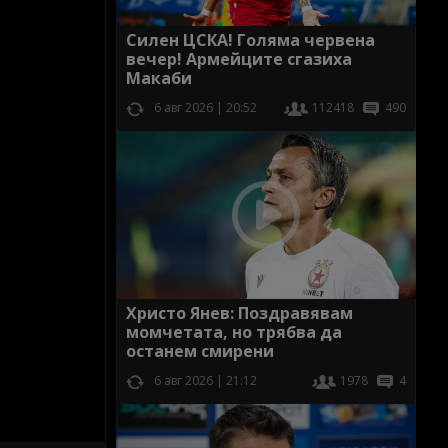
Силен ЦСКА! Голяма червена
вечер! Армейците сгазиха
Макаби
6 авг 2026 | 20:52
112418
490
Христо Янев: Поздравявам
момчетата, но трябва да
останем смирени
6 авг 2026 | 21:12
1978
4