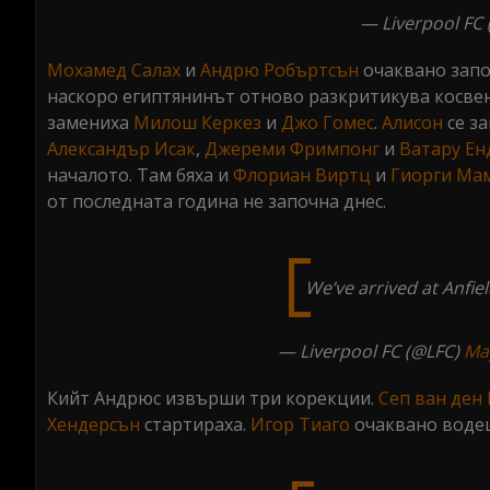
— Liverpool FC
Мохамед Салах
и
Андрю Робъртсън
очаквано запо
наскоро египтянинът отново разкритикува косвен
замениха
Милош Керкез
и
Джо Гомес
.
Алисон
се за
Александър Исак
,
Джереми Фримпонг
и
Ватару Ен
началото. Там бяха и
Флориан Виртц
и
Гиорги Ма
от последната година не започна днес.
We’ve arrived at Anfie
— Liverpool FC (@LFC)
Ma
Кийт Андрюс извърши три корекции.
Сеп ван ден 
Хендерсън
стартираха.
Игор Тиаго
очаквано водеш