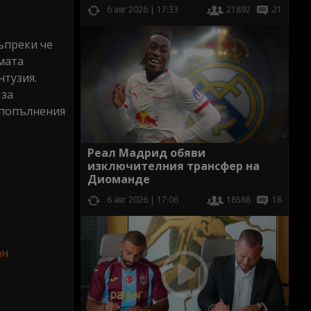
6 авг 2026 | 17:33
21892
21
въпреки че
мата
нтузия.
 за
 попълнения
Реал Мадрид обяви
изключителния трансфер на
Диоманде
6 авг 2026 | 17:06
18588
18
ан