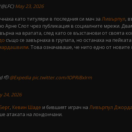
 (@LFC)
May 23, 2026
чнаха като титуляри в последния си мач за
Ливърпул
, 
о Арне Слот чрез публикация в социалните мрежи. Два
върна на вратата, след като се възстанови от своята ко
до
също се завърнаха в групата, но останаха на пейката
мардашвили
. Това означаваше, че нито едно от новите
ld 🫡
@Expedia
pic.twitter.com/IOPRiBxIrm
y 24, 2026
Берг
,
Кевин Шаде
и бившият играч на
Ливърпул
Джорд
е атаката на лондончани.