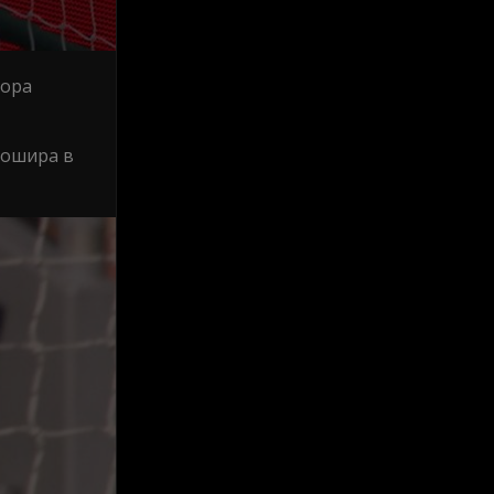
бора
кошира в