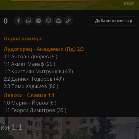
0
seconds
0
Добави коментар
of
0
seconds
Първа осмица:
Лудогорец - Академик (Пд) 2:3
0:1 Антоан Добрев (9')
1:1 Ахмет Манаф (25')
1:2 Кристиян Митрушев (45')
2:2 Даниел Тодоров (49')
2:3 Томи Хаджиев (86')
Левски - Славия 1:1
1:0 Мариян Йовов (6')
1:1 Георги Димитров (39')