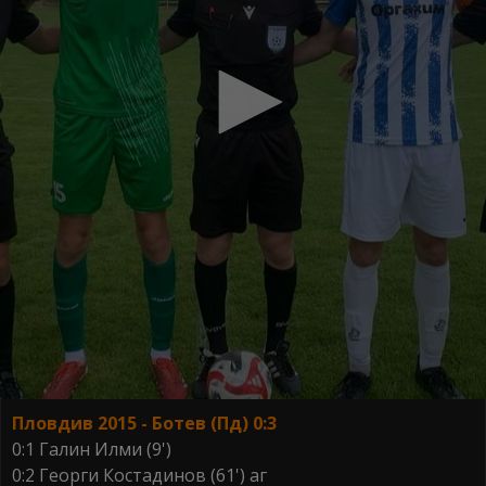
Пловдив 2015 - Ботев (Пд) 0:3
0:1 Галин Илми (9')
0:2 Георги Костадинов (61') аг