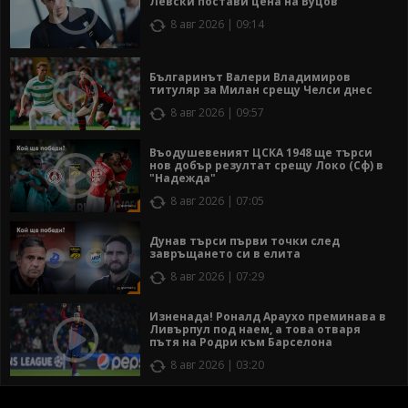
Левски постави цена на Вуцов
8 авг 2026 | 09:14
Българинът Валери Владимиров
титуляр за Милан срещу Челси днес
8 авг 2026 | 09:57
Въодушевеният ЦСКА 1948 ще търси
нов добър резултат срещу Локо (Сф) в
"Надежда"
8 авг 2026 | 07:05
Дунав търси първи точки след
завръщането си в елита
8 авг 2026 | 07:29
Изненада! Роналд Араухо преминава в
Ливърпул под наем, а това отваря
пътя на Родри към Барселона
8 авг 2026 | 03:20