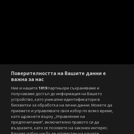
Поверителността на Вашите данни е
важна за нас
Ние и нашите
1019
партньори съхраняваме и
получаваме достъп до информация на Вашето
устройство, като уникални идентификатори в
бисквитки за обработка на лични данни. Можете да
приемете и управлявате своя избор по всяко време,
като щракнете върху „Управление на
предпочитания“, включително правото си да
възразите, като се позовете на законен интерес.
Вашият избор ще бъде оповестен на нашите