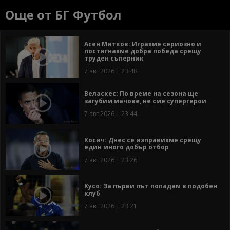
Още от БГ Футбол
Асен Митков: Играхме сериозно и
постигнахме добра победа срещу
труден съперник
7 авг 2026 | 23:48
Веласкес: По време на сезона ще
загубим мачове, не сме супергерои
7 авг 2026 | 23:44
Косич: Днес се изправихме срещу
един много добър отбор
7 авг 2026 | 23:26
Кусо: За първи път попадам в подобен
клуб
7 авг 2026 | 23:21