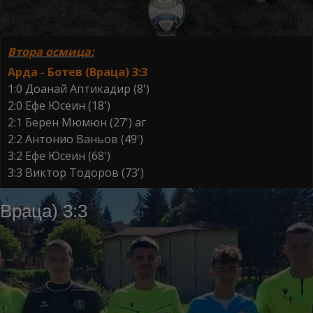
Втора осмица:
Арда - Ботев (Враца) 3:3
1:0 Доанай Аптикадир (8')
2:0 Ефе Юсеин (18')
2:1 Берен Мюмюн (27') аг
2:2 Антонио Ваньов (49')
3:2 Ефе Юсеин (68')
3:3 Виктор Тодоров (73')