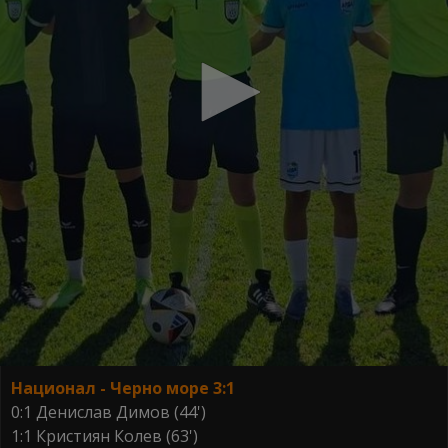
Национал - Черно море 3:1
0:1 Денислав Димов (44')
1:1 Кристиян Колев (63')