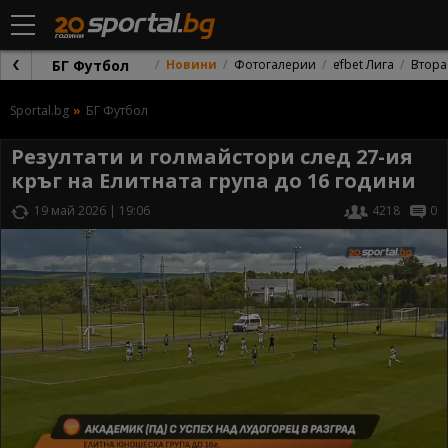
БГ Футбол
Новини
Фотогалерии
efbet Лига
Втора
Sportal.bg
БГ Футбол
Резултати и голмайстори след 27-ия
кръг на Елитната група до 16 години
19 май 2026 | 19:06
4218
0