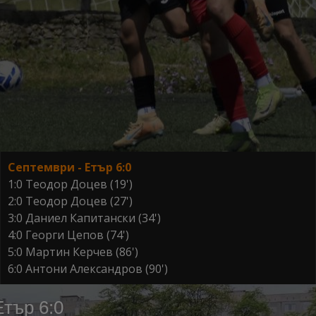
Септември - Етър 6:0
1:0 Теодор Доцев (19')
2:0 Теодор Доцев (27')
3:0 Даниел Капитански (34')
4:0 Георги Цепов (74')
5:0 Мартин Керчев (86')
6:0 Антони Александров (90')