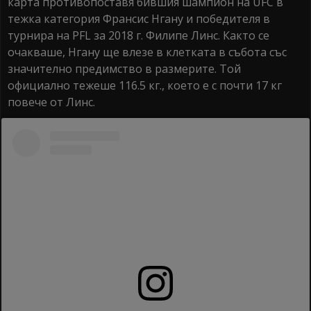
карта противопоставя бившия шампион на UFC в
тежка категория Франсис Нгану и победителя в
турнира на PFL за 2018 г. Филипе Линс. Както се
очакваше, Нгану ще влезе в клетката в събота със
значително предимство в размерите. Той
официално тежеше 116.5 кг., което е с почти 17 кг
повече от Линс.