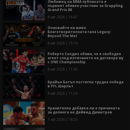
Любимец на ММА публиката е
първият обявен участник за Grappling
Grand Prix 88
8 авг 2026 | 16:47
Очаквайте на живо:
Благотворителната гала Legacy:
Beyond The Mat
8 авг 2026 | 15:18
Роберто Солдич обяви, че е свободен
агент след изтичането на договора му
с ONE Championship
8 авг 2026 | 11:43
Брайън Батъл постигна трудна победа
в PFL Шарлът
8 авг 2026 | 11:24
Хранителна добавка ли е причината
за допинга на Дейвид Димитров
7 авг 2026 | 18:33