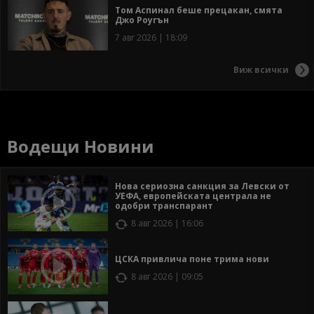
Том Аспинал беше прецакан, смята
Джо Роугън
7 авг 2026 | 18:09
Виж всички
Водещи Новини
Нова сериозна санкция за Левски от
УЕФА, европейската централа не
одобри транспарант
8 авг 2026 | 16:06
ЦСКА привлича поне трима нови
8 авг 2026 | 09:05