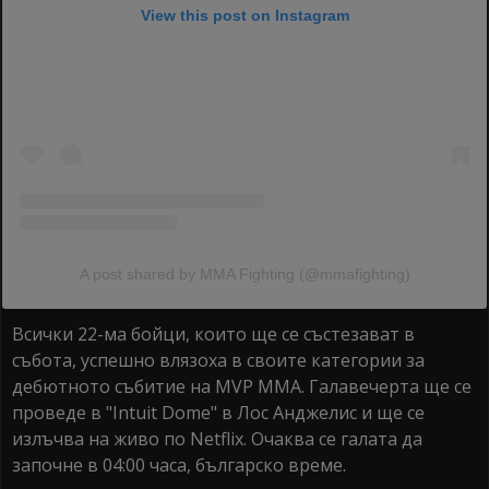
View this post on Instagram
A post shared by MMA Fighting (@mmafighting)
Всички 22-ма бойци, които ще се състезават в
събота, успешно влязоха в своите категории за
дебютното събитие на MVP MMA. Галавечерта ще се
проведе в "Intuit Dome" в Лос Анджелис и ще се
излъчва на живо по Netflix. Очаква се галата да
започне в 04:00 часа, българско време.