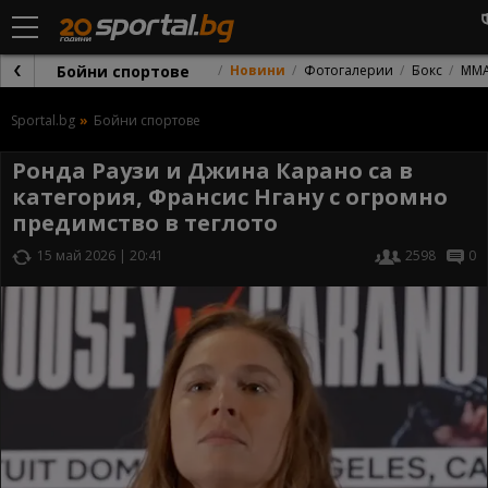
Бойни спортове
Новини
Фотогалерии
Бокс
ММ
Sportal.bg
Бойни спортове
Ронда Раузи и Джина Карано са в
категория, Франсис Нгану с огромно
предимство в теглото
15 май 2026 | 20:41
2598
0