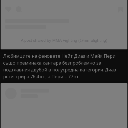
A post shared by MMA Fighting (@mmafighting)
Любимците на феновете Нейт Диаз и Майк Пери
също преминаха кантара безпроблемно за
подглавния двубой в полусредна категория. Диаз
регистрира 76.4 кг., а Пери – 77 кг.