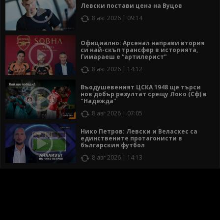
Левски постави цена на Вуцов
8 авг 2026 | 09:14
Официално: Арсенал направи втория
си най-скъп трансфер в историята,
Гимараеш е “артилерист”
8 авг 2026 | 14:12
Въодушевеният ЦСКА 1948 ще търси
нов добър резултат срещу Локо (Сф) в
"Надежда"
8 авг 2026 | 07:05
Нико Петров: Левски и Веласкес са
единствените протагонисти в
българския футбол
8 авг 2026 | 14:13