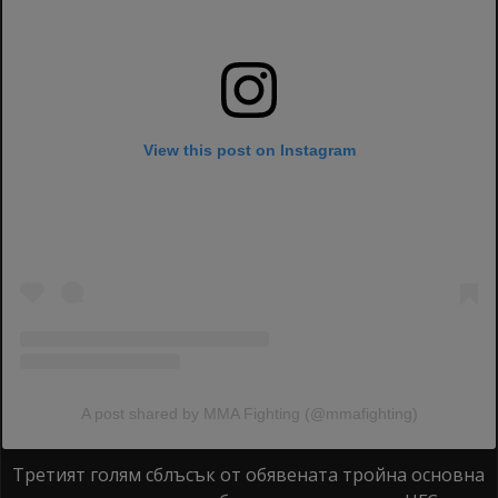
View this post on Instagram
A post shared by MMA Fighting (@mmafighting)
Третият голям сблъсък от обявената тройна основна