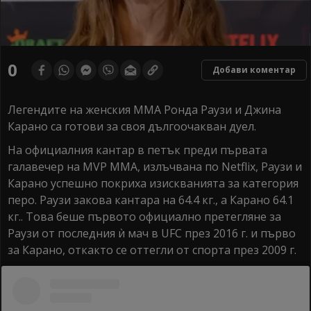
0
Добави коментар
Легендите на женския ММА Ронда Раузи и Джина
Карано са готови за своя дългоочакван дуел.
На официалния кантар в петък преди първата
галавечер на MVP MMA, излъчвана по Netflix, Раузи и
Карано успешно покриха изискванията за категория
перо. Раузи закова кантара на 64.4 кг., а Карано 64.1
кг.. Това беше първото официално претегляне за
Раузи от последния ѝ мач в UFC през 2016 г. и първо
за Карано, откакто се оттегли от спорта през 2009 г.