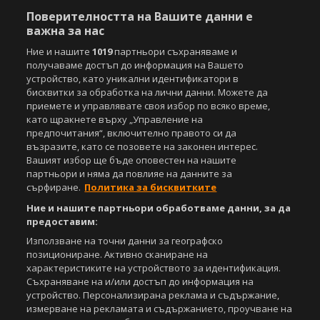
публикуване на текстови материали само след писмено съгласие на
Поверителността на Вашите данни е
Агенция Спортал, посочване на източника и добавяне на линк към
важна за нас
www.sportal.bg. Използването на графични и видео материали,
публикувани в сайта, е строго забранено. Нарушителите ще бъдат
Ние и нашите
1019
партньори съхраняваме и
санкционирани с цялата строгост на закона.
получаваме достъп до информация на Вашето
устройство, като уникални идентификатори в
Свали
БЕЗПЛАТНОТО
приложение за:
бисквитки за обработка на лични данни. Можете да
приемете и управлявате своя избор по всяко време,
iOS
Android
като щракнете върху „Управление на
предпочитания“, включително правото си да
възразите, като се позовете на законен интерес.
Powered by:
Вашият избор ще бъде оповестен на нашите
партньори и няма да повлияе на данните за
сърфиране.
Политика за бисквитките
Ние и нашите партньори обработваме данни, за да
предоставим:
Използване на точни данни за географско
позициониране. Активно сканиране на
характеристиките на устройството за идентификация.
Съхраняване на и/или достъп до информация на
устройство. Персонализирана реклама и съдържание,
измерване на рекламата и съдържанието, проучване на