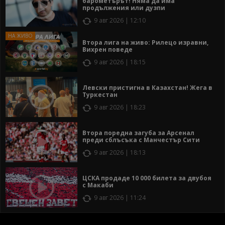
барометърът! Няма да има
продължения или дузпи
9 авг 2026 | 12:10
Втора лига на живо: Рилецо изравни,
Вихрен поведе
9 авг 2026 | 18:15
Левски пристигна в Казахстан! Жега в
Туркестан
9 авг 2026 | 18:23
Втора поредна загуба за Арсенал
преди сблъсъка с Манчестър Сити
9 авг 2026 | 18:13
ЦСКА продаде 10 000 билета за двубоя
с Макаби
9 авг 2026 | 11:24