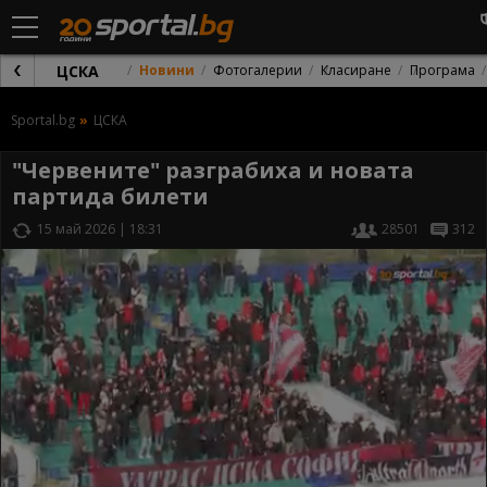
ЦСКА
Новини
Фотогалерии
Класиране
Програма
Sportal.bg
ЦСКА
"Червените" разграбиха и новата
партида билети
15 май 2026 | 18:31
28501
312