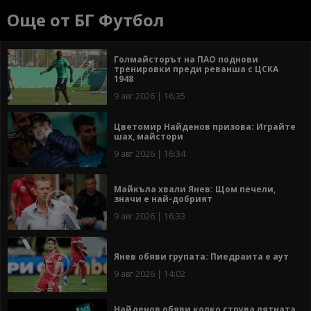
Още от БГ Футбол
Голмайсторът на ПАО поднови
тренировки преди реванша с ЦСКА
1948
9 авг 2026 | 16:35
Цветомир Найденов призова: Играйте
шах, майстори
9 авг 2026 | 16:34
Майкъла хвали Янев: Щом печели,
значи е най-добрият
9 авг 2026 | 16:33
Янев обяви групата: Пиедраита е аут
9 авг 2026 | 14:02
Найденов обяви колко струва лятната