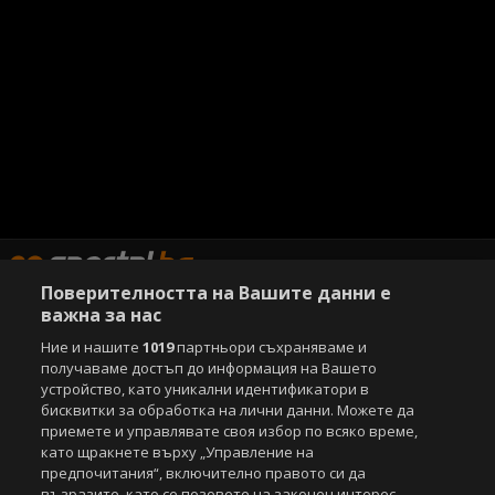
Поверителността на Вашите данни е
важна за нас
Ние и нашите
1019
партньори съхраняваме и
Copyright © 2007-2026 Агенция Спортал. Всички права запазени.
получаваме достъп до информация на Вашето
Този уебсайт е собственост на
Sportal Media Group
устройство, като уникални идентификатори в
бисквитки за обработка на лични данни. Можете да
За нас
Екип
За рекламa
Общи условия
приемете и управлявате своя избор по всяко време,
Етични правила на НСС
Лични данни
като щракнете върху „Управление на
Управление на предпочитания
предпочитания“, включително правото си да
възразите, като се позовете на законен интерес.