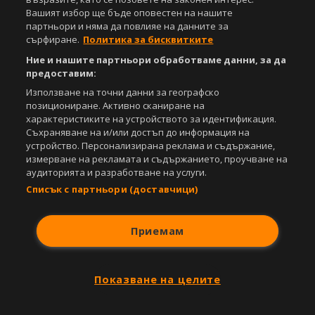
Съдържанието на този уеб сайт и технологиите, използвани в него, са
Вашият избор ще бъде оповестен на нашите
под закрила на Закона за авторското право и сродните му права.
партньори и няма да повлияе на данните за
Всички статии, репортажи, интервюта и други текстови, графични и
сърфиране.
Политика за бисквитките
видео материали, публикувани в сайта, са собственост на Агенция
Спортал, освен ако изрично е посочено друго. Допуска се
Ние и нашите партньори обработваме данни, за да
публикуване на текстови материали само след писмено съгласие на
предоставим:
Агенция Спортал, посочване на източника и добавяне на линк към
Използване на точни данни за географско
www.sportal.bg. Използването на графични и видео материали,
позициониране. Активно сканиране на
публикувани в сайта, е строго забранено. Нарушителите ще бъдат
характеристиките на устройството за идентификация.
санкционирани с цялата строгост на закона.
Съхраняване на и/или достъп до информация на
устройство. Персонализирана реклама и съдържание,
Свали
БЕЗПЛАТНОТО
приложение за:
измерване на рекламата и съдържанието, проучване на
аудиторията и разработване на услуги.
iOS
Android
Списък с партньори (доставчици)
Powered by:
Приемам
Показване на целите