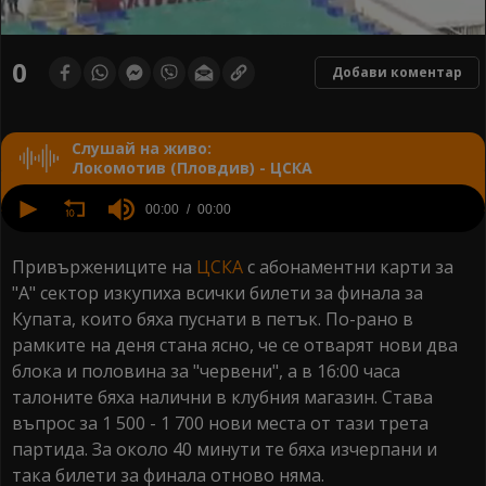
0
seconds
0
Добави коментар
of
0
seconds
Слушай на живо:
Локомотив (Пловдив) - ЦСКА
0
seconds
00:00
00:00
of
0
seconds
Привържениците на
ЦСКА
с абонаментни карти за
"А" сектор изкупиха всички билети за финала за
Купата, които бяха пуснати в петък. По-рано в
рамките на деня стана ясно, че се отварят нови два
блока и половина за "червени", а в 16:00 часа
талоните бяха налични в клубния магазин. Става
въпрос за 1 500 - 1 700 нови места от тази трета
партида. За около 40 минути те бяха изчерпани и
така билети за финала отново няма.