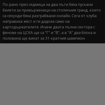
По-рано през седмица на два пъти бяха пускани
билети за привърженици на столичния гранд, които
са секунди бяха разграбвани онлайн. Сега от клуба
направиха жест и ги дадоха само на
картодържателите. Иначе двата пълни сектора с
фенове на ЦСКА ще са "Г" и "В", а в "А" два блока и
половина ще викат за 31-кратния шампион.