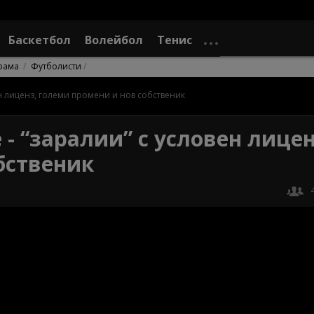
Баскетбол
Волейбол
Тенис
рама
Футболисти
н лиценз, големи промени и нов собственик
- “заралии” с условен лицен
бственик