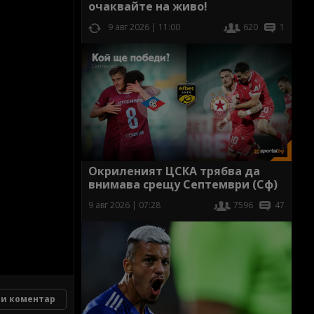
очаквайте на живо!
9 авг 2026 | 11:00
620
1
Окриленият ЦСКА трябва да
внимава срещу Септември (Сф)
9 авг 2026 | 07:28
7596
47
и коментар