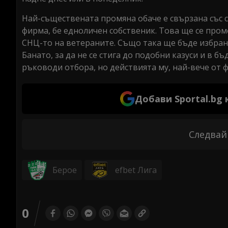
Най-съществената промяна обаче е свързана със с
фирма, бе едноличен собственик. Това ще се пром
СНЦ-то на ветераните. Също така ще бъде избран
Банато, за да не се стига до подобни казуси и в 
ръководи отбора, но действията му, най-вече от 
Добави Sportal.bg
Следвай
Берое
efbet Лига
0