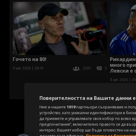
Гочето на 80!
Рикардинь
много при
9 авг 2026 | 09:41
2361
5
Левски е 
9 авг 2026 | 09
Поверителността на Вашите данни е 
Ние и нашите
1019
партньори съхраняваме и пол
устройство, като уникални идентификатори в биск
да приемете и управлявате своя избор по всяко в
предпочитания“, включително правото си да възра
интерес. Вашият избор ще бъде оповестен на на
данните за сърфиране.
Политика за бисквитк