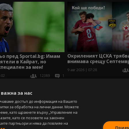
Окриленият ЦСКА трябв
о пред Sportal.bg: Имам
внимава срещу Септемвр
ятели в Кайрат, но
специален за мен!
9 авг 2026 | 07:28
:02
12389
1
В
важна за нас
учаваме достъп до информация на Вашето
витки за обработка на лични данни. Можете
реме, като щракнете върху „Управление на
зите, като се позовете на законен
шите партньори и няма да повлияе на
Прие
ите