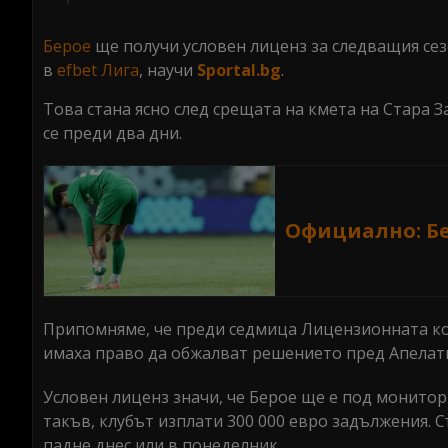
seconds
Volume
0%
Берое
ще получи условен лиценз за следващия сезо
в
efbet Лига
, научи
Sportal.bg
.
Това стана ясно след срещата на кмета на Стара 
се преди два дни.
Официално: Бе
Припомняме, че преди седмица Лицензионната ком
имаха право да обжалват решението пред Апелати
Условен лиценз значи, че Берое ще е под монитори
такъв, клубът изплати 300 000 евро задължения. 
падне днес или в понеделник.