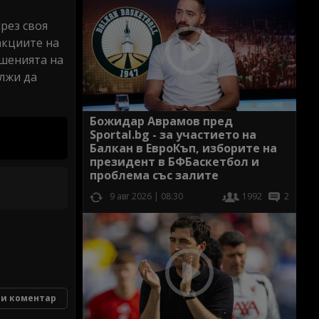
рез своя
акциите на
ешенията на
ължи да
Божидар Аврамов пред
Sportal.bg - за участието на
Балкан в ЕвроКъп, изборите на
президент в БФБаскетбол и
проблема със залите
9 авг 2026 | 08:30
1992
2
и коментар