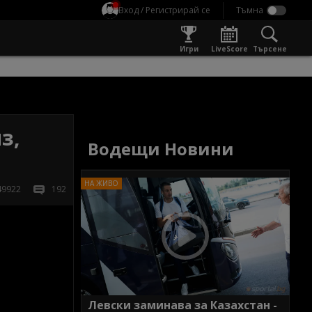
Вход / Регистрирай се
Игри
LiveScore
Търсене
з,
Водещи Новини
49922
192
Левски заминава за Казахстан -