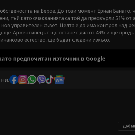
обствеността на Берое. До този момент Ернан Банато, ч
ени, тъй като очакванията са той да прехвърли 51% от 
 нов управителен съвет. Целта е да има контрол над р
бъдеще. Аржентинецът ще остане с дял от 49% и ще прод
финансово естество, ще бъдат следени изкъсо.
 като предпочитан източник в Google
 ни:
Добав