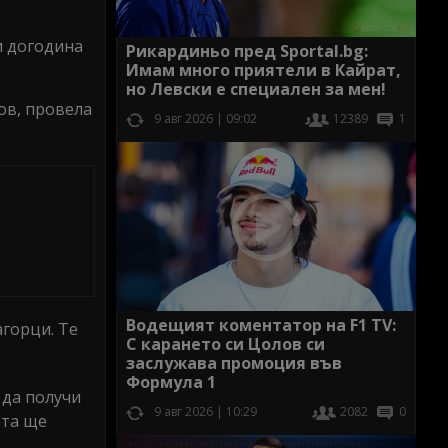
и догодина
Рикардиньо пред Sportal.bg:
Имам много приятели в Кайрат,
но Левски е специален за мен!
ов, провела
9 авг 2026 | 09:02
12389
1
Водещият коментатор на F1 TV:
горци. Те
С карането си Цолов си
заслужава промоция във
Формула 1
 да получи
9 авг 2026 | 10:29
2082
0
ата ще