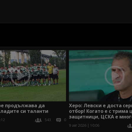
ре продължава да
Херо: Левски е доста се
младите си таланти
отбор! Когато е с трима
защитници, ЦСКА е мног
:12
543
0
9 авг 2026 | 10:06