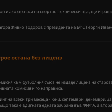
н и ако се спаси по спортно-технически път, ще играе 
Загора Живко Тодоров с президента на БФС Георги Иван
рое остана без лиценз
исия към футболния съюз не издаде лиценз на староза
вната комисия и го направиха.
нг на всеки три месеца - юни, септември, декември. За
Също така е вдигната едната забрана във ФИФА, а втор