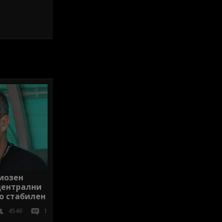
риозен
 централни
о стабилен
4546
1