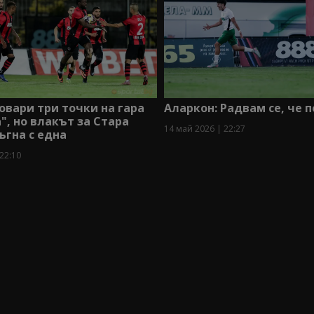
овари три точки на гара
Аларкон: Радвам се, че 
, но влакът за Стара
14 май 2026 | 22:27
ъгна с една
22:10