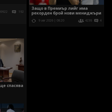
Защо в Премиър лийг има
49922
192
рекорден брой нови мениджъри
9 авг 2026 | 08:20
4238
4
ще спасява