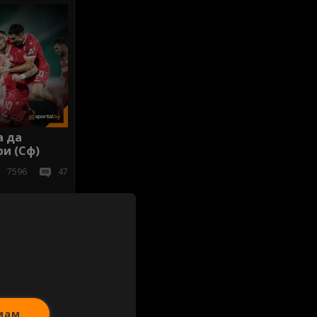
а да
и (Сф)
7596
47
иж всички
мам