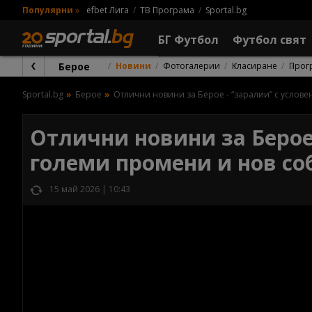
Популярни
»
efbet Лига
ТВ Програма
Sportal.bg
БГ Футбол
Футбол свят
Берое
Новини
Фотогалерии
Класиране
Прог
Sportal.bg
Берое
Отлични новини за Берое - “заралии” с услове
Отлични новини за Берое 
големи промени и нов со
15 май 2026 | 10:43