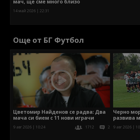
мач, ще сме много близо
14 май 2026 | 22:31
Още от БГ Футбол
Цветомир Найденов се радва: Два
Черно мо
мача си бием с 11 нови играчи
развива 
9 авг 2026 | 10:24
1712
2
9 авг 2026 | 10