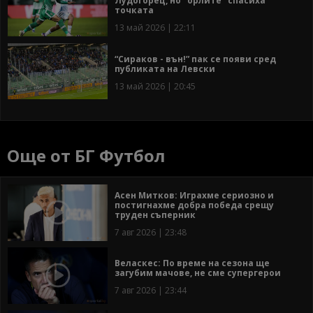
Лудогорец, но "орлите" спасиха
точката
13 май 2026 | 22:11
“Сираков - вън!” пак се появи сред
публиката на Левски
13 май 2026 | 20:45
Още от БГ Футбол
Асен Митков: Играхме сериозно и
постигнахме добра победа срещу
труден съперник
7 авг 2026 | 23:48
Веласкес: По време на сезона ще
загубим мачове, не сме супергерои
7 авг 2026 | 23:44