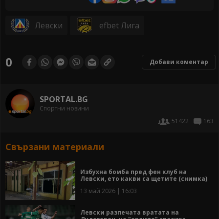
Левски
efbet Лига
0
Добави коментар
SPORTAL.BG
Спортни новини
51422
163
Свързани материали
Избухна бомба пред фен клуб на
Левски, ето какви са щетите (снимка)
13 май 2026 | 16:03
Левски разпечата вратата на