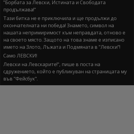
"Борбата за Левски, Истината и Свободата
продължава!"
Тази битка не е приключила и ще продължи до
окончателната ни победа! Знамето, символ на
нашата непримиримост към неправдата, отново е
на своето място. Защото на това знаме е изписано
името на Злото, Лъжата и Подмяната в "Левски"!
Само ЛЕВСКИ!
Левски на Левскарите!", пише в поста на
сдружението, който е публикуван на страницата му
във "Фейсбук".