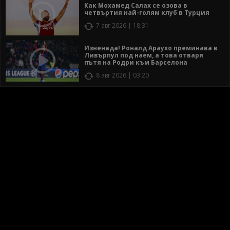
Как Мохамед Салах се озова в
четвъртия най-голям клуб в Турция
7 авг 2026 | 18:31
Изненада! Роналд Араухо преминава в
Ливърпул под наем, а това отваря
пътя на Родри към Барселона
8 авг 2026 | 03:20