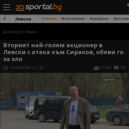
Левски
Новини
Фотогалерии
Класиране
Програм
Sportal.bg
Левски
Вторият най-голям акционер в
Левски с атака към Сираков, обяви го
за зло
13 май 2026 | 21:32
51422
163