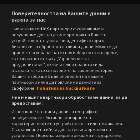
Поверителността на Вашите данни е
Copyright © 2007-2026 Агенция Спортал. Всички права запазени.
важна за нас
Този уебсайт е собственост на
Sportal Media Group
Ние и нашите
1019
партньори съхраняваме и
получаваме достъп до информация на Вашето
За нас
Екип
За рекламa
Общи условия
устройство, като уникални идентификатори в
Етични правила на НСС
Лични данни
бисквитки за обработка на лични данни. Можете да
Управление на предпочитания
приемете и управлявате своя избор по всяко време,
като щракнете върху „Управление на
Съдържанието на този уеб сайт и технологиите, използвани в него, са
предпочитания“, включително правото си да
под закрила на Закона за авторското право и сродните му права.
възразите, като се позовете на законен интерес.
Всички статии, репортажи, интервюта и други текстови, графични и
Вашият избор ще бъде оповестен на нашите
видео материали, публикувани в сайта, са собственост на Агенция
партньори и няма да повлияе на данните за
Спортал, освен ако изрично е посочено друго. Допуска се
сърфиране.
Политика за бисквитките
публикуване на текстови материали само след писмено съгласие на
Агенция Спортал, посочване на източника и добавяне на линк към
Ние и нашите партньори обработваме данни, за да
www.sportal.bg. Използването на графични и видео материали,
предоставим:
публикувани в сайта, е строго забранено. Нарушителите ще бъдат
Използване на точни данни за географско
санкционирани с цялата строгост на закона.
позициониране. Активно сканиране на
характеристиките на устройството за идентификация.
Свали
БЕЗПЛАТНОТО
приложение за:
Съхраняване на и/или достъп до информация на
устройство. Персонализирана реклама и съдържание,
iOS
Android