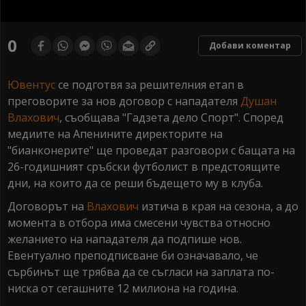
0
seconds
0
Добави коментар
of
0
seconds
Ювентус
се подготвя за решителния етап в
преговорите за нов договор с нападателя
Душан
Влахович
, съобщава "Гадзета дело Спорт". Според
медиите на Апенините директорите на
"бианконерите" ще проведат разговори с бащата на
26-годишният сръбски футболист в предстоящите
дни, на които да се реши бъдещето му в клуба.
Договорът на
Влахович
изтича в края на сезона, а до
момента в отбора има смесени чувства относно
желанието на нападателя да подпише нов.
Евентуално преподписване би означавало, че
сърбинът ще трябва да се съгласи на заплата по-
ниска от сегашните 12 милиона на година.