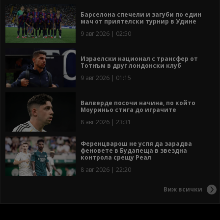
Барселона спечели и загуби по един
мач от приятелски турнир в Удине
9 авг 2026 | 02:50
Израелски национал с трансфер от
Тотнъм в друг лондонски клуб
9 авг 2026 | 01:15
Валверде посочи начина, по който
Моуриньо стига до играчите
8 авг 2026 | 23:31
Ференцварош не успя да зарадва
феновете в Будапеща в звездна
контрола срещу Реал
8 авг 2026 | 22:20
Виж всички