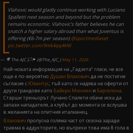
Vlahovic would gladly continue working with Luciano
Spalletti next season and beyond but the problem
remains economic. Vlahovic’s father believes he can
snatch a higher salary abroad than what Juventus is
offering (€6-7m per season)
@sportmediaset
pic.twitter.com/9mk4qq4kNl
— 🎥 The AJC 🏳️🏴 (@The_AJC_)
May 11, 2026
Най-новата информация на „Гадзета“ гласи, че все
още е по-вероятно
Душан Влахович
да не постигне
съгласие с
Ювентус
, тъй като се надява на оферти от
други грандове като
Байерн Мюнхен
и
Барселона
.
Старши треньорът Лучано Спалети обаче иска да
запази нападателя, а клубът до момента се вслушва
в желанията на опитния италианец.
Влахович
пропусна голяма част от сезона заради
травма в аддукторите, но въпреки това има 8 гола в