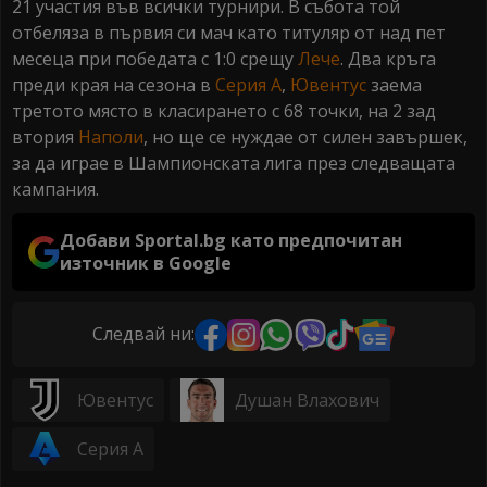
21 участия във всички турнири. В събота той
отбеляза в първия си мач като титуляр от над пет
месеца при победата с 1:0 срещу
Лече
. Два кръга
преди края на сезона в
Серия А
,
Ювентус
заема
третото място в класирането с 68 точки, на 2 зад
втория
Наполи
, но ще се нуждае от силен завършек,
за да играе в Шампионската лига през следващата
кампания.
Добави Sportal.bg като предпочитан
източник в Google
Следвай ни:
Ювентус
Душан Влахович
Серия А