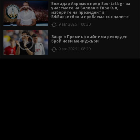
Божидар Аврамов пред Sportal.bg - за
участието на Балкан в ЕвроКъп,
изборите на президент в
БФБаскетбол и проблема със залите
9 авг 2026 | 08:30
Защо в Премиър лийг има рекорден
брой нови мениджъри
9 авг 2026 | 08:20