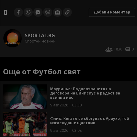
0
Добави коментар
SPORTAL.BG
Спортни новини
1836
0
Още от Футбол свят
Моуриньо: Подновяването на
договора на Винисиус е радост за
всички нас
9 авг 2026 | 03:30
Флик: Когато се сбогувах с Араухо, той
изглеждаше щастлив
9 авг 2026 | 03:08