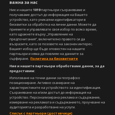
важна за нас
Ние и нашите
1019
партньори съхраняваме и
получаваме достъп до информация на Вашето
устройство, като уникални идентификатори в
Copyright © 2007-2026 Агенция Спортал. Всички права запазени.
бисквитки за обработка на лични данни. Можете да
Този уебсайт е собственост на
Sportal Media Group
приемете и управлявате своя избор по всяко време,
като щракнете върху „Управление на
За нас
Екип
За рекламa
Общи условия
предпочитания“, включително правото си да
Етични правила на НСС
Лични данни
възразите, като се позовете на законен интерес.
Управление на предпочитания
Вашият избор ще бъде оповестен на нашите
партньори и няма да повлияе на данните за
Съдържанието на този уеб сайт и технологиите, използвани в него, са
сърфиране.
Политика за бисквитките
под закрила на Закона за авторското право и сродните му права.
Всички статии, репортажи, интервюта и други текстови, графични и
Ние и нашите партньори обработваме данни, за да
видео материали, публикувани в сайта, са собственост на Агенция
предоставим:
Спортал, освен ако изрично е посочено друго. Допуска се
Използване на точни данни за географско
публикуване на текстови материали само след писмено съгласие на
позициониране. Активно сканиране на
Агенция Спортал, посочване на източника и добавяне на линк към
характеристиките на устройството за идентификация.
www.sportal.bg. Използването на графични и видео материали,
Съхраняване на и/или достъп до информация на
публикувани в сайта, е строго забранено. Нарушителите ще бъдат
устройство. Персонализирана реклама и съдържание,
санкционирани с цялата строгост на закона.
измерване на рекламата и съдържанието, проучване на
аудиторията и разработване на услуги.
Свали
БЕЗПЛАТНОТО
приложение за:
Списък с партньори (доставчици)