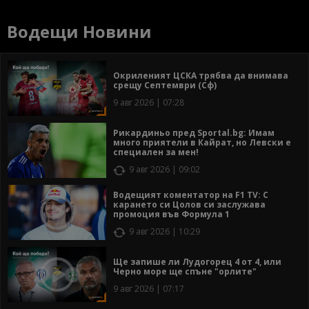
Водещи Новини
Окриленият ЦСКА трябва да внимава
срещу Септември (Сф)
9 авг 2026 | 07:28
Рикардиньо пред Sportal.bg: Имам
много приятели в Кайрат, но Левски е
специален за мен!
9 авг 2026 | 09:02
Водещият коментатор на F1 TV: С
карането си Цолов си заслужава
промоция във Формула 1
9 авг 2026 | 10:29
Ще запише ли Лудогорец 4 от 4, или
Черно море ще спъне "орлите"
9 авг 2026 | 07:17