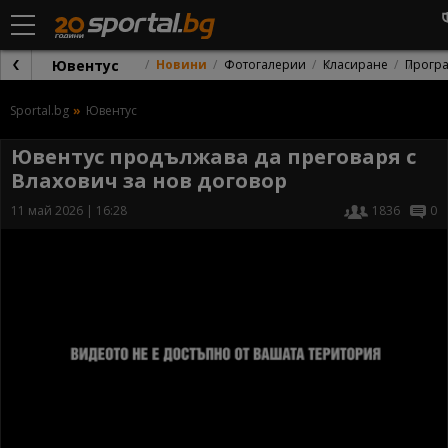
Ювентус
Новини
Фотогалерии
Класиране
Прогр
Sportal.bg
Ювентус
Ювентус продължава да преговаря с
Влахович за нов договор
11 май 2026 | 16:28
1836
0