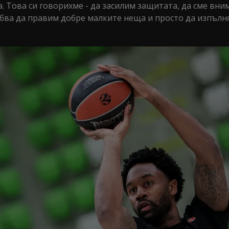
. Това си говорихме - да засилим защитата, да сме вни
рябва да правим добре малките неща и просто да изпъл