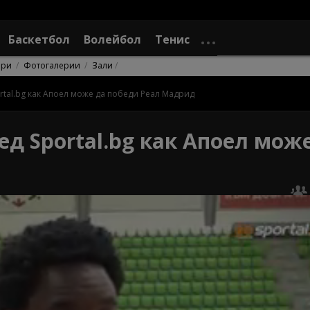
Баскетбол
Волейбол
Тенис
ори
Фотогалерии
Зали
rtal.bg как Апоел може да победи Реал Мадрид
д Sportal.bg как Апоел мож