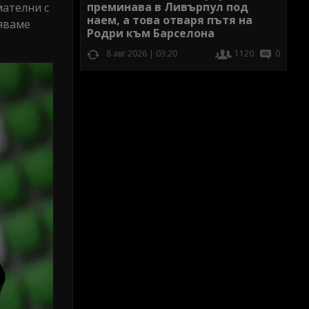
преминава в Ливърпул под
мателни с
наем, а това отваря пътя на
няваме
Родри към Барселона
8 авг 2026 | 03:20
1120
0