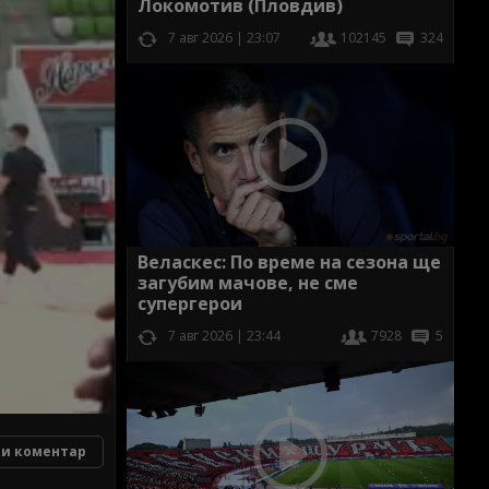
Локомотив (Пловдив)
7 авг 2026 | 23:07
102145
324
Веласкес: По време на сезона ще
загубим мачове, не сме
супергерои
7 авг 2026 | 23:44
7928
5
и коментар