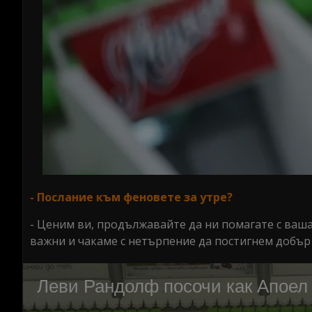
- Послание към феновете за утре?
- Ценим ви, продължавайте да ни помагате с вашат
важни и чакаме с нетърпение да постигнем добър р