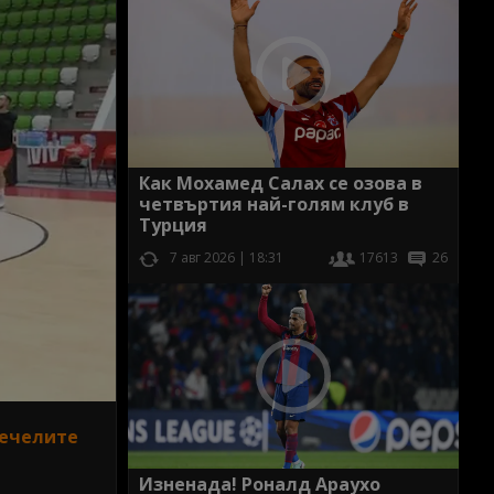
Как Мохамед Салах се озова в
четвъртия най-голям клуб в
Турция
7 авг 2026 | 18:31
17613
26
печелите
Изненада! Роналд Араухо