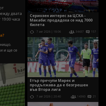
от
между двата
Сериозен интерес за ЦСКА -
 19:00 часа
Макаби: продадоха се над 7000
билета
7 авг 2026 | 18:06
34437
157
та?
 нищо.
и и ще се
Етър пречупи Марек и
продължава да е безгрешен
във Втора лига
7 авг 2026 | 20:40
14360
21