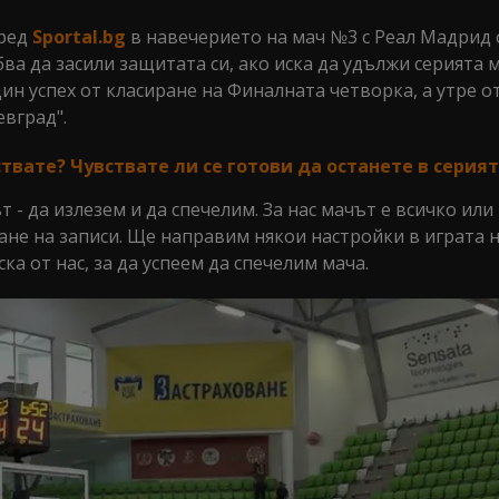
ред
Sportal.bg
в навечерието на мач №3 с Реал Мадрид 
ва да засили защитата си, ако иска да удължи серията 
дин успех от класиране на Финалната четворка, а утре от
евград".
ствате? Чувствате ли се готови да останете в серия
 - да излезем и да спечелим. За нас мачът е всичко или
ане на записи. Ще направим някои настройки в играта н
а от нас, за да успеем да спечелим мача.