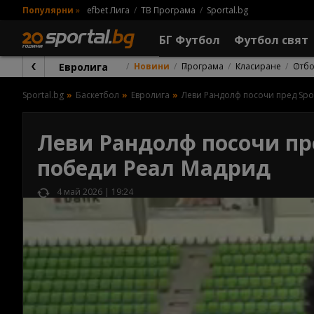
Популярни
»
efbet Лига
ТВ Програма
Sportal.bg
БГ Футбол
Футбол свят
Евролига
Новини
Програма
Класиране
Отб
Sportal.bg
Баскетбол
Евролига
Леви Рандолф посочи пред Spo
Леви Рандолф посочи пре
победи Реал Мадрид
4 май 2026 | 19:24