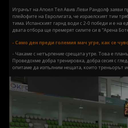
seconds
Volume
0%
Играчът на Апоел Тел Авив Леви Рандолф заяви п
плейофите на Евролигата, че израелският тим тряб
тима. Испанският гарнд води с 2-0 победи и е на е
двата отбора ще премерят силите си в "Арена Бот
- Само ден преди големия мач угре, как се чув
- Чакаме с нетърпение срещата утре. Това е планът
Проведохме добра тренировка, добра сесия с глед
опитаме да изпълним нещата, които треньорът иск