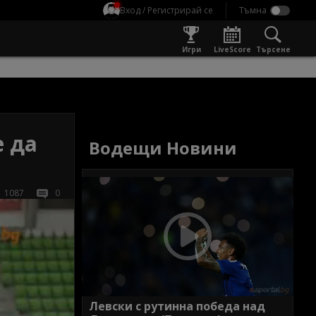
Вход / Регистрирай се
Игри
LiveScore
Търсене
е да
Водещи Новини
1087
0
Левски с рутинна победа над