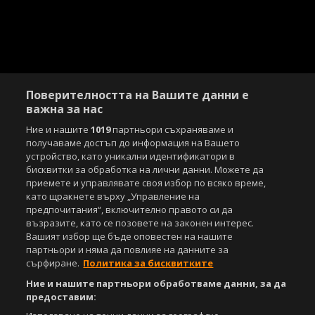
Поверителността на Вашите данни е
важна за нас
Ние и нашите
1019
партньори съхраняваме и
получаваме достъп до информация на Вашето
Copyright © 2007-2026 Агенция Спортал. Всички права запазени.
Този уебсайт е собственост на
устройство, като уникални идентификатори в
Sportal Media Group
бисквитки за обработка на лични данни. Можете да
За нас
приемете и управлявате своя избор по всяко време,
Екип
За рекламa
Общи условия
като щракнете върху „Управление на
Етични правила на НСС
Лични данни
предпочитания“, включително правото си да
Управление на предпочитания
възразите, като се позовете на законен интерес.
Вашият избор ще бъде оповестен на нашите
Съдържанието на този уеб сайт и технологиите, използвани в него, са
партньори и няма да повлияе на данните за
под закрила на Закона за авторското право и сродните му права.
сърфиране.
Политика за бисквитките
Всички статии, репортажи, интервюта и други текстови, графични и
видео материали, публикувани в сайта, са собственост на Агенция
Ние и нашите партньори обработваме данни, за да
Спортал, освен ако изрично е посочено друго. Допуска се
предоставим:
публикуване на текстови материали само след писмено съгласие на