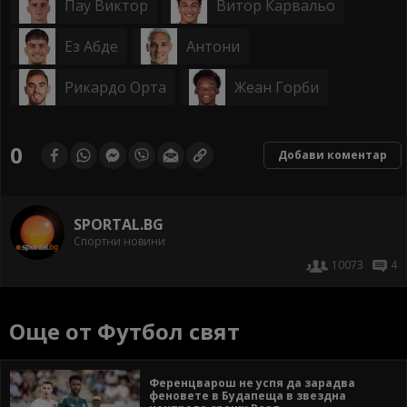
Пау Виктор
Витор Карвальо
Ез Абде
Антони
Рикардо Орта
Жеан Горби
0
Добави коментар
SPORTAL.BG
Спортни новини
10073
4
Още от Футбол свят
Ференцварош не успя да зарадва
феновете в Будапеща в звездна