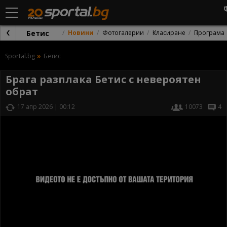
Бетис
Новини
Фотогалерии
Класиране
Програма
Sportal.bg
Бетис
Брага разплака Бетис с невероятен
обрат
17 апр 2026 | 00:12
10073
4