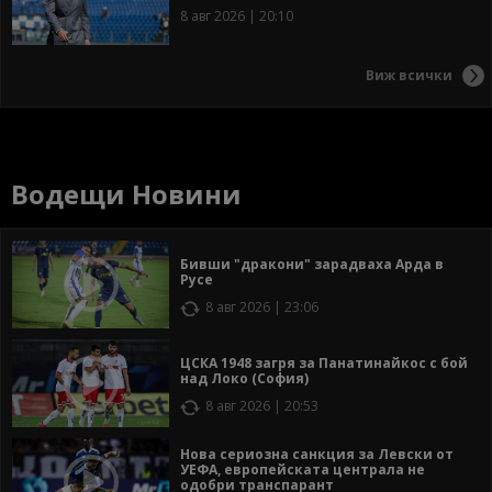
8 авг 2026 | 20:10
Виж всички
Водещи Новини
Бивши "дракони" зарадваха Арда в
Русе
8 авг 2026 | 23:06
ЦСКА 1948 загря за Панатинайкос с бой
над Локо (София)
8 авг 2026 | 20:53
Нова сериозна санкция за Левски от
УЕФА, европейската централа не
одобри транспарант