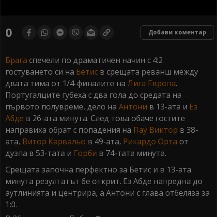
0
seconds
0
Добави коментар
of
0
seconds
Брага
спечели по драматичен начин с 4:2
гостуването си на
Бетис
в срещата реванш между
двата тима от 1/4-финалите на
Лига Европа
.
Португалците губеха с два гола до средата на
първото полувреме, дело на
Антони
в 13-ата и
Ез
Абде
в 26-ата минута. След това обаче гостите
направиха обрат с попадения на
Пау Виктор
в 38-
ата,
Витор Карвальо
в 49-ата,
Рикардо Орта
от
дузпа в 53-тата и
Горби
в 74-тата минута.
Срещата започна перфектно за Бетис и в 13-ата
минута резултатът бе открит. Ез Абде напредна до
аутлинията и центрира, а Антони с глава отбеляза за
1:0.