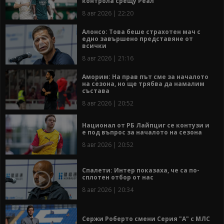
контрола срещу Реал
8 авг 2026 | 22:20
Алонсо: Това беше страхотен мач с
едно завършено представяне от
всички
8 авг 2026 | 21:16
Аморим: На прав път сме за началото
на сезона, но ще трябва да намалим
състава
8 авг 2026 | 20:52
Национал от РБ Лайпциг се контузи и
е под въпрос за началото на сезона
8 авг 2026 | 20:52
Спалети: Интер показаха, че са по-
сплотен отбор от нас
8 авг 2026 | 20:34
Сержи Роберто смени Серия "А" с МЛС