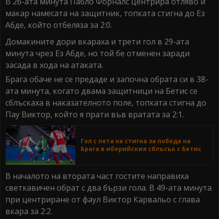
В 26-ата минута Пабло Форналс центрира отляво и
макар намесата на защитник, топката стигна до Ез
Абде, който отбеляза за 2:0.
Домакините дори вкараха и трети гол в 29-ата
минута чрез Ез Абде, но той бе отменен заради
засада в хода на атаката.
Брага обаче не се предаде и започна обрата си в 38-
ата минута, когато двама защитници на Бетис се
сблъскаха в наказателното поле, топката стигна до
Пау Виктор, който я прати във вратата за 2:1.
Гол с пета не стигна за победа на
Брага в иберийския сблъсък с Бетис
В началото на втората част гостите направиха
светкавичен обрат с два бързи гола. В 49-ата минута
при центриране от фаул Виктор Карвальо с глава
вкара за 2:2.